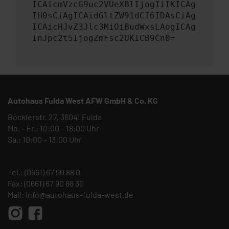
ICAicmVzcG9uc2VUeXBlIjogIiIKICAg
IH0sCiAgICAidGltZW91dCI6IDAsCiAg
ICAicHJvZ3Jlc3MiOiBudWxsLAogICAg
InJpc2t5IjogZmFsc2UKICB9Cn0=
Autohaus Fulda West AFW GmbH & Co. KG
Böcklerstr. 27, 36041 Fulda
Mo. – Fr.: 10:00 – 18:00 Uhr
Sa.: 10:00 – 13:00 Uhr
Tel.:
(0661) 67 90 88 0
Fax: (0661) 67 90 88 30
Mail:
info@autohaus-fulda-west.de