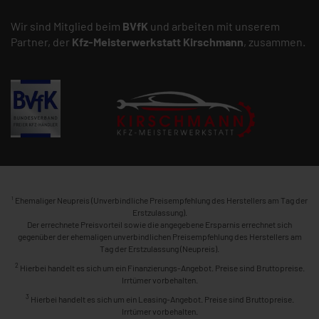
Wir sind Mitglied beim
BVfK
und arbeiten mit unserem
Partner, der
Kfz-Meisterwerkstatt
Kirschmann
, zusammen.
1
Ehemaliger Neupreis (Unverbindliche Preisempfehlung des Herstellers am Tag der
Erstzulassung).
Der errechnete Preisvorteil sowie die angegebene Ersparnis errechnet sich
gegenüber der ehemaligen unverbindlichen Preisempfehlung des Herstellers am
Tag der Erstzulassung (Neupreis).
2
Hierbei handelt es sich um ein Finanzierungs-Angebot. Preise sind Bruttopreise.
Irrtümer vorbehalten.
3
Hierbei handelt es sich um ein Leasing-Angebot. Preise sind Bruttopreise.
Irrtümer vorbehalten.