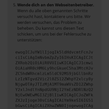
Wende dich an den Webseitenbetreiber.
Wenn du alle oben genannten Schritte
versucht hast, kontaktiere uns bitte. Wir
werden versuchen, das Problem zu
beheben. Du kannst uns diesen Text
schicken, um uns bei der Fehlersuche zu
unterstützen:
ewogICJuYW1lIjogIk5ldHdvcmtFcnJv
ciIsCiAgImNvbmZpZyI6IHsKICAgICJt
ZXRob2QiOiAiR0VUIiwKICAgICJ1cmwi
OiAiaHR0cHM6Ly9hcGkueC5ha3MtcHJv
ZC5hdWRhcmlzLm5ldC92MS9jbGllbnRz
LzIzNTgvd2Vic2l0ZS12ZWhpY2xlcy8y
NjgwOTAyJTIzMjA1MT9maWVsZD12ZWhp
Y2xlJndlYnNpdGU9NjI2YmEzNDRlNzQ2
NjEwOWEwMGI3ZjBlIiwKICAgICJoZWFk
ZXJzIjoge30sCiAgICAiYm9keSI6IG51
bGwsCiAgICAiZXhwZWN0IjogewogICAg