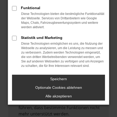
Laden andere Webseiten, zum Beispiel
deine Suchmaschine?
Funktional
Diese Technologien bieten die bestmögliche Funktionalität
Prüfe deine Browsererweiterungen.
der Webseite. Services von Drittanbietern wie Google
Manche Erweiterungen, wie Werbeblocker,
Maps, Chats, Fahrzeugbewertungssystem und weitere
können das Laden bestimmter Seiten
werden aktiviert.
verhindern. Funktioniert die Seite in einem
Statistik und Marketing
anderen Browser oder in einem privaten
Diese Technologien ermöglichen es uns, die Nutzung der
Fenster?
Webseite zu analysieren, um die Leistung zu messen und
zu verbessern. Zudem werden Technologien eingesetzt,
Starte dein Gerät neu.
die von dritten Werbetreibenden verwendet werden, um
Das kann manchmal helfen,
Sie auf anderen Webseiten zu verfolgen und um Anzeigen
zu schalten, die für Ihre Interessen relevant sind.
vorübergehende Probleme zu beheben.
Stelle sicher, dass dein Browser und dein
Speichern
Betriebssystem auf dem neuesten Stand
Optionale Cookies ablehnen
sind.
Veraltete Software birgt nicht nur ein
Alle akzeptieren
Sicherheitsrisiko, sondern kann auch dazu
führen, dass bestimmte Funktionen nicht
mehr unterstützt werden.