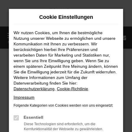
Zum
Hauptinhalt
Cookie Einstellungen
springen
Wir nutzen Cookies, um Ihnen die bestmögliche
0
Nutzung unserer Webseite zu ermöglichen und unsere
Startseite
Fahrzeugangebote
Fahrzeugmarkt
MENÜ
Kommunikation mit Ihnen zu verbessern. Wir
berücksichtigen hierbei Ihre Präferenzen und
Fahrzeugmarkt
verarbeiten Daten für Marketing und Statistiken nur,
wenn Sie uns Ihre Einwilligung geben. Wenn Sie zu
einem späteren Zeitpunkt Ihre Meinung ändern, können
Sie die Einwilligung jederzeit für die Zukunft widerrufen.
Weitere Informationen zum Umfang der
Datenverarbeitung finden Sie hier:
Fehler: Network Error
Datenschutzerklärung
,
Cookie-Richtlinie
.
Impressum
Beim Laden ist ein Fehler aufgetreten.
Folgende Kategorien von Cookies werden von uns eingesetzt:
Hier sind ein paar Tipps, die dir helfen können:
Essentiell
Überprüfe deine Firewall und deine
Diese Technologien sind erforderlich, um die
Internetverbindung.
Kernfunktionalität der Webseite zu gewährleisten.