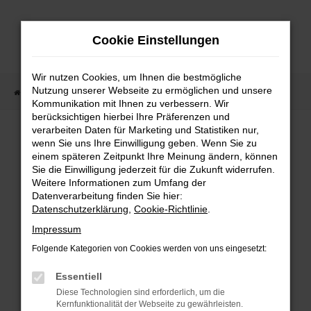
Zum
Hauptinhalt
Cookie Einstellungen
springen
Wir nutzen Cookies, um Ihnen die bestmögliche
Nutzung unserer Webseite zu ermöglichen und unsere
Startseite
Fahrzeugangebote
Fahrzeugmarkt
Kommunikation mit Ihnen zu verbessern. Wir
berücksichtigen hierbei Ihre Präferenzen und
Fahrzeugmarkt
verarbeiten Daten für Marketing und Statistiken nur,
wenn Sie uns Ihre Einwilligung geben. Wenn Sie zu
einem späteren Zeitpunkt Ihre Meinung ändern, können
Sie die Einwilligung jederzeit für die Zukunft widerrufen.
Weitere Informationen zum Umfang der
Datenverarbeitung finden Sie hier:
Fehler: Network Error
Datenschutzerklärung
,
Cookie-Richtlinie
.
Impressum
Beim Laden ist ein Fehler aufgetreten.
Folgende Kategorien von Cookies werden von uns eingesetzt:
Hier sind ein paar Tipps, die dir helfen können:
Essentiell
Überprüfe deine Firewall und deine
Diese Technologien sind erforderlich, um die
Internetverbindung.
Kernfunktionalität der Webseite zu gewährleisten.