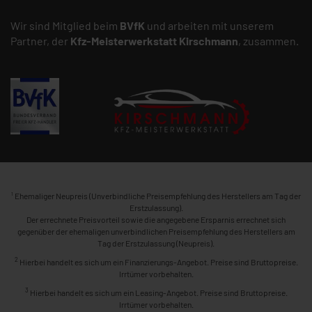
Wir sind Mitglied beim
BVfK
und arbeiten mit unserem
Partner, der
Kfz-Meisterwerkstatt
Kirschmann
, zusammen.
1
Ehemaliger Neupreis (Unverbindliche Preisempfehlung des Herstellers am Tag der
Erstzulassung).
Der errechnete Preisvorteil sowie die angegebene Ersparnis errechnet sich
gegenüber der ehemaligen unverbindlichen Preisempfehlung des Herstellers am
Tag der Erstzulassung (Neupreis).
2
Hierbei handelt es sich um ein Finanzierungs-Angebot. Preise sind Bruttopreise.
Irrtümer vorbehalten.
3
Hierbei handelt es sich um ein Leasing-Angebot. Preise sind Bruttopreise.
Irrtümer vorbehalten.