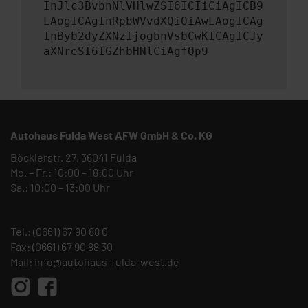
InJlc3BvbnNlVHlwZSI6ICIiCiAgICB9
LAogICAgInRpbWVvdXQiOiAwLAogICAg
InByb2dyZXNzIjogbnVsbCwKICAgICJy
aXNreSI6IGZhbHNlCiAgfQp9
Autohaus Fulda West AFW GmbH & Co. KG
Böcklerstr. 27, 36041 Fulda
Mo. – Fr.: 10:00 – 18:00 Uhr
Sa.: 10:00 – 13:00 Uhr
Tel.:
(0661) 67 90 88 0
Fax: (0661) 67 90 88 30
Mail:
info@autohaus-fulda-west.de