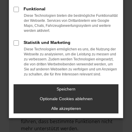
Laden andere Webseiten, zum Beispiel
deine Suchmaschine?
Funktional
Diese Technologien bieten die bestmögliche Funktionalität
Prüfe deine Browsererweiterungen.
der Webseite. Services von Drittanbietern wie Google
Manche Erweiterungen, wie Werbeblocker,
Maps, Chats, Fahrzeugbewertungssystem und weitere
können das Laden bestimmter Seiten
werden aktiviert.
verhindern. Funktioniert die Seite in einem
Statistik und Marketing
anderen Browser oder in einem privaten
Diese Technologien ermöglichen es uns, die Nutzung der
Fenster?
Webseite zu analysieren, um die Leistung zu messen und
zu verbessern. Zudem werden Technologien eingesetzt,
Starte dein Gerät neu.
die von dritten Werbetreibenden verwendet werden, um
Das kann manchmal helfen,
Sie auf anderen Webseiten zu verfolgen und um Anzeigen
zu schalten, die für Ihre Interessen relevant sind.
vorübergehende Probleme zu beheben.
Stelle sicher, dass dein Browser und dein
Speichern
Betriebssystem auf dem neuesten Stand
Optionale Cookies ablehnen
sind.
Veraltete Software birgt nicht nur ein
Alle akzeptieren
Sicherheitsrisiko, sondern kann auch dazu
führen, dass bestimmte Funktionen nicht
mehr unterstützt werden.