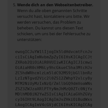
Wende dich an den Webseitenbetreiber.
Wenn du alle oben genannten Schritte
versucht hast, kontaktiere uns bitte. Wir
werden versuchen, das Problem zu
beheben. Du kannst uns diesen Text
schicken, um uns bei der Fehlersuche zu
unterstützen:
ewogICJuYW1lIjogIk5ldHdvcmtFcnJv
ciIsCiAgImNvbmZpZyI6IHsKICAgICJt
ZXRob2QiOiAiR0VUIiwKICAgICJ1cmwi
OiAiaHR0cHM6Ly9hcGkueC5ha3MtcHJv
ZC5hdWRhcmlzLm5ldC92MS9jbGllbnRz
LzIzNTgvd2Vic2l0ZS12ZWhpY2xlcy8y
MTM2NiUyMzIxNzQ/ZmllbGQ9dmVoaWNs
ZSZ3ZWJzaXRlPTYyNmJhMzQ0ZTc0NjYx
MDlhMDBiN2YwZSIsCiAgICAiaGVhZGVy
cyI6IHt9LAogICAgImJvZHkiOiBudWxs
LAogICAgImV4cGVjdCI6IHsKICAgICAg