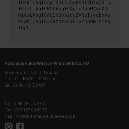
IHsKICAgICAgInJlc3BvbnNlVHlwZSI6
ICIiCiAgICB9LAogICAgInRpbWVvdXQi
OiAwLAogICAgInByb2dyZXNzIjogbnVs
bCwKICAgICJyaXNreSI6IGZhbHNlCiAg
fQp9
Autohaus Fulda West AFW GmbH & Co. KG
Böcklerstr. 27, 36041 Fulda
Mo. – Fr.: 10:00 – 18:00 Uhr
Sa.: 10:00 – 13:00 Uhr
Tel.:
(0661) 67 90 88 0
Fax: (0661) 67 90 88 30
Mail:
info@autohaus-fulda-west.de