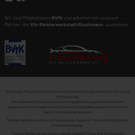
Wir sind Mitglied beim
BVfK
und arbeiten mit unserem
Partner, der
Kfz-Meisterwerkstatt
Kirschmann
, zusammen.
1
Ehemaliger Neupreis (Unverbindliche Preisempfehlung des Herstellers am Tag der
Erstzulassung).
Der errechnete Preisvorteil sowie die angegebene Ersparnis errechnet sich
gegenüber der ehemaligen unverbindlichen Preisempfehlung des Herstellers am
Tag der Erstzulassung (Neupreis).
2
Hierbei handelt es sich um ein Finanzierungs-Angebot. Preise sind Bruttopreise.
Irrtümer vorbehalten.
3
Hierbei handelt es sich um ein Leasing-Angebot. Preise sind Bruttopreise.