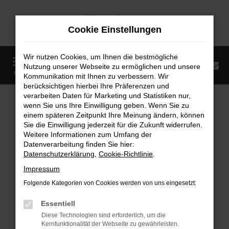
Zum
Hauptinhalt
Cookie Einstellungen
springen
Wir nutzen Cookies, um Ihnen die bestmögliche
0
Nutzung unserer Webseite zu ermöglichen und unsere
Startseite
Fahrzeugangebote
Fahrzeugmarkt
MENÜ
Kommunikation mit Ihnen zu verbessern. Wir
berücksichtigen hierbei Ihre Präferenzen und
Fahrzeugmarkt
verarbeiten Daten für Marketing und Statistiken nur,
wenn Sie uns Ihre Einwilligung geben. Wenn Sie zu
einem späteren Zeitpunkt Ihre Meinung ändern, können
Sie die Einwilligung jederzeit für die Zukunft widerrufen.
Weitere Informationen zum Umfang der
Datenverarbeitung finden Sie hier:
Fehler: Network Error
Datenschutzerklärung
,
Cookie-Richtlinie
.
Impressum
Beim Laden ist ein Fehler aufgetreten.
Folgende Kategorien von Cookies werden von uns eingesetzt:
Hier sind ein paar Tipps, die dir helfen können:
Essentiell
Überprüfe deine Firewall und deine
Diese Technologien sind erforderlich, um die
Internetverbindung.
Kernfunktionalität der Webseite zu gewährleisten.