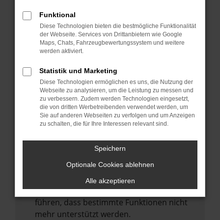
Laden andere Webseiten, zum Beispiel
deine Suchmaschine?
Funktional
Diese Technologien bieten die bestmögliche Funktionalität
Prüfe deine Browsererweiterungen.
der Webseite. Services von Drittanbietern wie Google
Manche Erweiterungen, wie Werbeblocker,
Maps, Chats, Fahrzeugbewertungssystem und weitere
können das Laden bestimmter Seiten
werden aktiviert.
verhindern. Funktioniert die Seite in einem
Statistik und Marketing
anderen Browser oder in einem privaten
Diese Technologien ermöglichen es uns, die Nutzung der
Fenster?
Webseite zu analysieren, um die Leistung zu messen und
zu verbessern. Zudem werden Technologien eingesetzt,
Starte dein Gerät neu.
die von dritten Werbetreibenden verwendet werden, um
Das kann manchmal helfen,
Sie auf anderen Webseiten zu verfolgen und um Anzeigen
zu schalten, die für Ihre Interessen relevant sind.
vorübergehende Probleme zu beheben.
Stelle sicher, dass dein Browser und dein
Speichern
Betriebssystem auf dem neuesten Stand
Optionale Cookies ablehnen
sind.
Veraltete Software birgt nicht nur ein
Alle akzeptieren
Sicherheitsrisiko, sondern kann auch dazu
führen, dass bestimmte Funktionen nicht
mehr unterstützt werden.