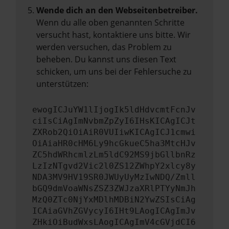
Wende dich an den Webseitenbetreiber.
Wenn du alle oben genannten Schritte
versucht hast, kontaktiere uns bitte. Wir
werden versuchen, das Problem zu
beheben. Du kannst uns diesen Text
schicken, um uns bei der Fehlersuche zu
unterstützen:
ewogICJuYW1lIjogIk5ldHdvcmtFcnJv
ciIsCiAgImNvbmZpZyI6IHsKICAgICJt
ZXRob2QiOiAiR0VUIiwKICAgICJ1cmwi
OiAiaHR0cHM6Ly9hcGkueC5ha3MtcHJv
ZC5hdWRhcmlzLm5ldC92MS9jbGllbnRz
LzIzNTgvd2Vic2l0ZS12ZWhpY2xlcy8y
NDA3MV9HV19SR0JWUyUyMzIwNDQ/Zmll
bGQ9dmVoaWNsZSZ3ZWJzaXRlPTYyNmJh
MzQ0ZTc0NjYxMDlhMDBiN2YwZSIsCiAg
ICAiaGVhZGVycyI6IHt9LAogICAgImJv
ZHkiOiBudWxsLAogICAgImV4cGVjdCI6