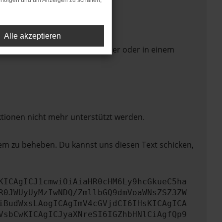
rfolgen und um Anzeigen zu schalten,
Alle akzeptieren
 Seite in einem anderen Browser oder in einem
ktionen nicht mehr unterstützt werden.
lem zu beheben. Du kannst uns diesen Text schicken,
KICAgICJ1cmwiOiAiaHR0cHM6Ly9hcGkueC5ha
R0JWUyUyMzIwNDQ/ZmllbGQ9dmVoaWNsZSZ3ZW
iBudWxsLAogICAgImV4cGVjdCI6IHsKICAgICA
VsbCwKICAgICJyaXNreSI6IGZhbHNlCiAgfQp9