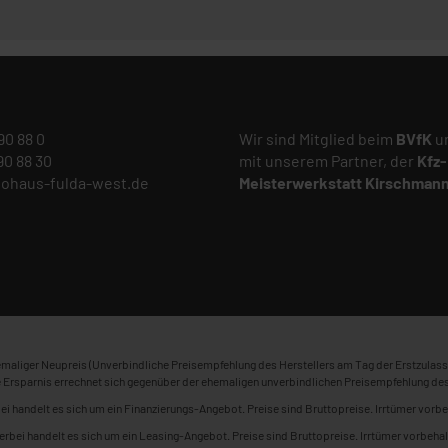
 90 88 0
Wir sind Mitglied beim
BVfK
un
 90 88 30
mit unserem Partner, der
Kfz-
tohaus-fulda-west.de
Meisterwerkstatt
Kirschman
maliger Neupreis (Unverbindliche Preisempfehlung des Herstellers am Tag der Erstzulass
 Ersparnis errechnet sich gegenüber der ehemaligen unverbindlichen Preisempfehlung des
ei handelt es sich um ein Finanzierungs-Angebot. Preise sind Bruttopreise. Irrtümer vorbe
erbei handelt es sich um ein Leasing-Angebot. Preise sind Bruttopreise. Irrtümer vorbehal