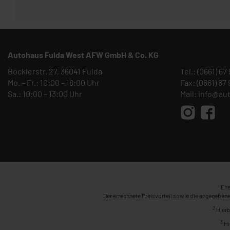
Autohaus Fulda West AFW GmbH & Co. KG
Böcklerstr. 27, 36041 Fulda
Tel.:
(0661) 67
Mo. – Fr.: 10:00 – 18:00 Uhr
Fax: (0661) 67
Sa.: 10:00 – 13:00 Uhr
Mail:
info@au
1
Ehe
Der errechnete Preisvorteil sowie die angegebene
2
Hierb
3
Hi