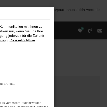
(0661) 67 90 88 0
info@autohaus-fulda-west.de
 Kommunikation mit Ihnen zu
0
stiken nur, wenn Sie uns Ihre
ung jederzeit für die Zukunft
ärung
,
Cookie-Richtlinie
.
Maps, Chats,
nd zu verbessern. Zudem werden