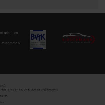
d arbeiten
n
, zusammen.
ung).
 Herstellers am Tag der Erstzulassung (Neupreis).
halten.
ten.