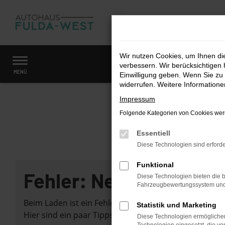
Zum
Hauptinhalt
springen
Wir nutzen Cookies, um Ihnen d
verbessern. Wir berücksichtigen 
Startseite
Fahrzeugangebote
Fahrzeugmarkt
MENÜ
Einwilligung geben. Wenn Sie zu 
widerrufen. Weitere Information
Impressum
Folgende Kategorien von Cookies werd
Essentiell
Diese Technologien sind erforde
Funktional
Fehler: Network Error
Diese Technologien bieten die b
Fahrzeugbewertungssystem und w
Beim Laden ist ein Fehler aufgetreten.
Statistik und Marketing
Hier sind ein paar Tipps, die dir helfen können:
Diese Technologien ermöglichen