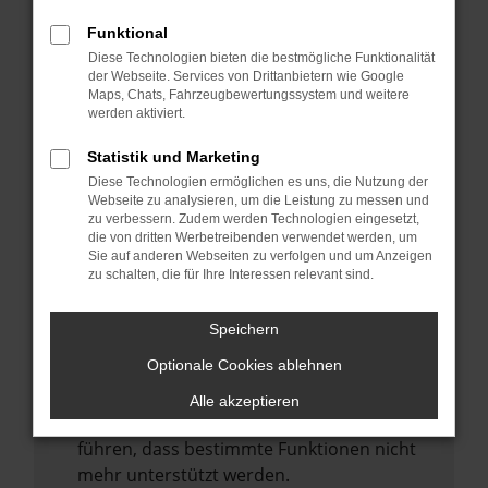
Laden andere Webseiten, zum Beispiel
deine Suchmaschine?
Funktional
Diese Technologien bieten die bestmögliche Funktionalität
Prüfe deine Browsererweiterungen.
der Webseite. Services von Drittanbietern wie Google
Manche Erweiterungen, wie Werbeblocker,
Maps, Chats, Fahrzeugbewertungssystem und weitere
können das Laden bestimmter Seiten
werden aktiviert.
verhindern. Funktioniert die Seite in einem
Statistik und Marketing
anderen Browser oder in einem privaten
Diese Technologien ermöglichen es uns, die Nutzung der
Fenster?
Webseite zu analysieren, um die Leistung zu messen und
zu verbessern. Zudem werden Technologien eingesetzt,
Starte dein Gerät neu.
die von dritten Werbetreibenden verwendet werden, um
Das kann manchmal helfen,
Sie auf anderen Webseiten zu verfolgen und um Anzeigen
zu schalten, die für Ihre Interessen relevant sind.
vorübergehende Probleme zu beheben.
Stelle sicher, dass dein Browser und dein
Speichern
Betriebssystem auf dem neuesten Stand
Optionale Cookies ablehnen
sind.
Veraltete Software birgt nicht nur ein
Alle akzeptieren
Sicherheitsrisiko, sondern kann auch dazu
führen, dass bestimmte Funktionen nicht
mehr unterstützt werden.