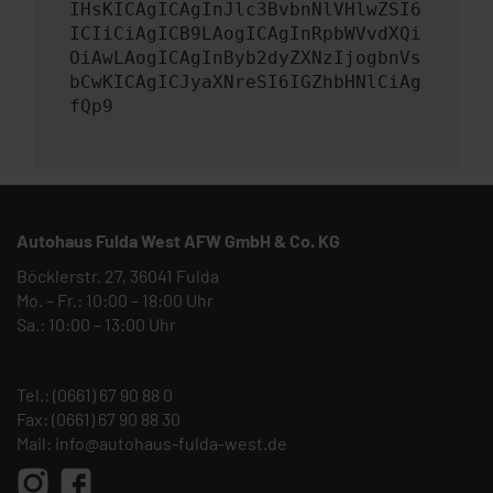
IHsKICAgICAgInJlc3BvbnNlVHlwZSI6
ICIiCiAgICB9LAogICAgInRpbWVvdXQi
OiAwLAogICAgInByb2dyZXNzIjogbnVs
bCwKICAgICJyaXNreSI6IGZhbHNlCiAg
fQp9
Autohaus Fulda West AFW GmbH & Co. KG
Böcklerstr. 27, 36041 Fulda
Mo. – Fr.: 10:00 – 18:00 Uhr
Sa.: 10:00 – 13:00 Uhr
Tel.:
(0661) 67 90 88 0
Fax: (0661) 67 90 88 30
Mail:
info@autohaus-fulda-west.de