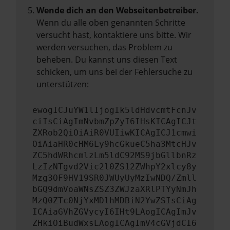
Wende dich an den Webseitenbetreiber.
Wenn du alle oben genannten Schritte
versucht hast, kontaktiere uns bitte. Wir
werden versuchen, das Problem zu
beheben. Du kannst uns diesen Text
schicken, um uns bei der Fehlersuche zu
unterstützen:
ewogICJuYW1lIjogIk5ldHdvcmtFcnJv
ciIsCiAgImNvbmZpZyI6IHsKICAgICJt
ZXRob2QiOiAiR0VUIiwKICAgICJ1cmwi
OiAiaHR0cHM6Ly9hcGkueC5ha3MtcHJv
ZC5hdWRhcmlzLm5ldC92MS9jbGllbnRz
LzIzNTgvd2Vic2l0ZS12ZWhpY2xlcy8y
Mzg3OF9HV19SR0JWUyUyMzIwNDQ/Zmll
bGQ9dmVoaWNsZSZ3ZWJzaXRlPTYyNmJh
MzQ0ZTc0NjYxMDlhMDBiN2YwZSIsCiAg
ICAiaGVhZGVycyI6IHt9LAogICAgImJv
ZHkiOiBudWxsLAogICAgImV4cGVjdCI6