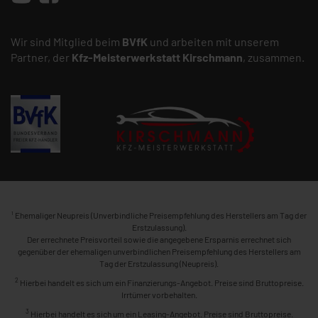
Wir sind Mitglied beim
BVfK
und arbeiten mit unserem
Partner, der
Kfz-Meisterwerkstatt
Kirschmann
, zusammen.
1
Ehemaliger Neupreis (Unverbindliche Preisempfehlung des Herstellers am Tag der
Erstzulassung).
Der errechnete Preisvorteil sowie die angegebene Ersparnis errechnet sich
gegenüber der ehemaligen unverbindlichen Preisempfehlung des Herstellers am
Tag der Erstzulassung (Neupreis).
2
Hierbei handelt es sich um ein Finanzierungs-Angebot. Preise sind Bruttopreise.
Irrtümer vorbehalten.
3
Hierbei handelt es sich um ein Leasing-Angebot. Preise sind Bruttopreise.