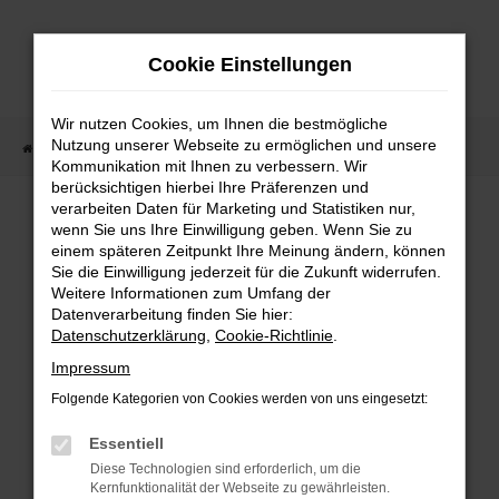
Zum
Hauptinhalt
Cookie Einstellungen
springen
Wir nutzen Cookies, um Ihnen die bestmögliche
Nutzung unserer Webseite zu ermöglichen und unsere
Startseite
Fahrzeugangebote
Fahrzeugmarkt
Kommunikation mit Ihnen zu verbessern. Wir
berücksichtigen hierbei Ihre Präferenzen und
Fahrzeugmarkt
verarbeiten Daten für Marketing und Statistiken nur,
wenn Sie uns Ihre Einwilligung geben. Wenn Sie zu
einem späteren Zeitpunkt Ihre Meinung ändern, können
Sie die Einwilligung jederzeit für die Zukunft widerrufen.
Weitere Informationen zum Umfang der
Datenverarbeitung finden Sie hier:
Fehler: Network Error
Datenschutzerklärung
,
Cookie-Richtlinie
.
Impressum
Beim Laden ist ein Fehler aufgetreten.
Folgende Kategorien von Cookies werden von uns eingesetzt:
Hier sind ein paar Tipps, die dir helfen können:
Essentiell
Überprüfe deine Firewall und deine
Diese Technologien sind erforderlich, um die
Internetverbindung.
Kernfunktionalität der Webseite zu gewährleisten.