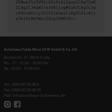
ZXNwb25zZVR5cGUiOiAiIgogICAgfSwK
ICAgICJ0aW1lb3V0IjogMCwKICAgICJw
cm9ncmVzcyI6IG51bGwsCiAgICAicmlz
a3kiOiBmYWxzZQogIH0KfQ==
Autohaus Fulda West AFW GmbH & Co. KG
Böcklerstr. 27, 36041 Fulda
Mo. – Fr.: 10:00 – 18:00 Uhr
Sa.: 10:00 – 13:00 Uhr
Tel.:
(0661) 67 90 88 0
Fax: (0661) 67 90 88 30
Mail:
info@autohaus-fulda-west.de