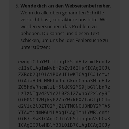
Wende dich an den Webseitenbetreiber.
Wenn du alle oben genannten Schritte
versucht hast, kontaktiere uns bitte. Wir
werden versuchen, das Problem zu
beheben. Du kannst uns diesen Text
schicken, um uns bei der Fehlersuche zu
unterstützen:
ewogICJuYW1lIjogIk5ldHdvcmtFcnJv
ciIsCiAgImNvbmZpZyI6IHsKICAgICJt
ZXRob2QiOiAiR0VUIiwKICAgICJ1cmwi
OiAiaHR0cHM6Ly9hcGkueC5ha3MtcHJv
ZC5hdWRhcmlzLm5ldC92MS9jbGllbnRz
LzIzNTgvd2Vic2l0ZS12ZWhpY2xlcy9E
Qi00NC02MjkyP2ZpZWxkPXZlaGljbGUm
d2Vic2l0ZT02MjZiYTM0NGU3NDY2MTA5
YTAwYjdmMGUiLAogICAgImhlYWRlcnMi
OiB7fSwKICAgICJib2R5IjogbnVsbCwK
ICAgICJleHBlY3QiOiB7CiAgICAgICJy