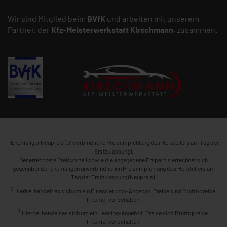
Wir sind Mitglied beim
BVfK
und arbeiten mit unserem
Partner, der
Kfz-Meisterwerkstatt
Kirschmann
, zusammen.
1
Ehemaliger Neupreis (Unverbindliche Preisempfehlung des Herstellers am Tag der
Erstzulassung).
Der errechnete Preisvorteil sowie die angegebene Ersparnis errechnet sich
gegenüber der ehemaligen unverbindlichen Preisempfehlung des Herstellers am
Tag der Erstzulassung (Neupreis).
2
Hierbei handelt es sich um ein Finanzierungs-Angebot. Preise sind Bruttopreise.
Irrtümer vorbehalten.
3
Hierbei handelt es sich um ein Leasing-Angebot. Preise sind Bruttopreise.
Irrtümer vorbehalten.