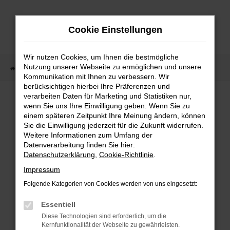
Zum
Hauptinhalt
Cookie Einstellungen
springen
Wir nutzen Cookies, um Ihnen die bestmögliche
Nutzung unserer Webseite zu ermöglichen und unsere
Startseite
Fahrzeugangebote
Fahrzeugmarkt
Kommunikation mit Ihnen zu verbessern. Wir
berücksichtigen hierbei Ihre Präferenzen und
Fahrzeugmarkt
verarbeiten Daten für Marketing und Statistiken nur,
wenn Sie uns Ihre Einwilligung geben. Wenn Sie zu
einem späteren Zeitpunkt Ihre Meinung ändern, können
Sie die Einwilligung jederzeit für die Zukunft widerrufen.
Weitere Informationen zum Umfang der
Datenverarbeitung finden Sie hier:
Fehler: Network Error
Datenschutzerklärung
,
Cookie-Richtlinie
.
Impressum
Beim Laden ist ein Fehler aufgetreten.
Folgende Kategorien von Cookies werden von uns eingesetzt:
Hier sind ein paar Tipps, die dir helfen können:
Essentiell
Überprüfe deine Firewall und deine
Diese Technologien sind erforderlich, um die
Internetverbindung.
Kernfunktionalität der Webseite zu gewährleisten.