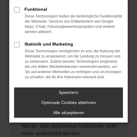
Laden andere Webseiten, zum Beispiel
deine Suchmaschine?
Funktional
Diese Technologien bieten die bestmögliche Funktionalität
Prüfe deine Browsererweiterungen.
der Webseite. Services von Drittanbietern wie Google
Manche Erweiterungen, wie Werbeblocker,
Maps, Chats, Fahrzeugbewertungssystem und weitere
können das Laden bestimmter Seiten
werden aktiviert.
verhindern. Funktioniert die Seite in einem
Statistik und Marketing
anderen Browser oder in einem privaten
Diese Technologien ermöglichen es uns, die Nutzung der
Fenster?
Webseite zu analysieren, um die Leistung zu messen und
zu verbessern. Zudem werden Technologien eingesetzt,
Starte dein Gerät neu.
die von dritten Werbetreibenden verwendet werden, um
Das kann manchmal helfen,
Sie auf anderen Webseiten zu verfolgen und um Anzeigen
zu schalten, die für Ihre Interessen relevant sind.
vorübergehende Probleme zu beheben.
Stelle sicher, dass dein Browser und dein
Speichern
Betriebssystem auf dem neuesten Stand
Optionale Cookies ablehnen
sind.
Veraltete Software birgt nicht nur ein
Alle akzeptieren
Sicherheitsrisiko, sondern kann auch dazu
führen, dass bestimmte Funktionen nicht
mehr unterstützt werden.