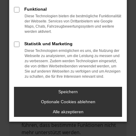
Laden andere Webseiten, zum Beispiel
deine Suchmaschine?
Funktional
Diese Technologien bieten die bestmögliche Funktionalität
Prüfe deine Browsererweiterungen.
der Webseite. Services von Drittanbietern wie Google
Manche Erweiterungen, wie Werbeblocker,
Maps, Chats, Fahrzeugbewertungssystem und weitere
können das Laden bestimmter Seiten
werden aktiviert.
verhindern. Funktioniert die Seite in einem
Statistik und Marketing
anderen Browser oder in einem privaten
Diese Technologien ermöglichen es uns, die Nutzung der
Fenster?
Webseite zu analysieren, um die Leistung zu messen und
zu verbessern. Zudem werden Technologien eingesetzt,
Starte dein Gerät neu.
die von dritten Werbetreibenden verwendet werden, um
Das kann manchmal helfen,
Sie auf anderen Webseiten zu verfolgen und um Anzeigen
zu schalten, die für Ihre Interessen relevant sind.
vorübergehende Probleme zu beheben.
Stelle sicher, dass dein Browser und dein
Speichern
Betriebssystem auf dem neuesten Stand
Optionale Cookies ablehnen
sind.
Veraltete Software birgt nicht nur ein
Alle akzeptieren
Sicherheitsrisiko, sondern kann auch dazu
führen, dass bestimmte Funktionen nicht
mehr unterstützt werden.