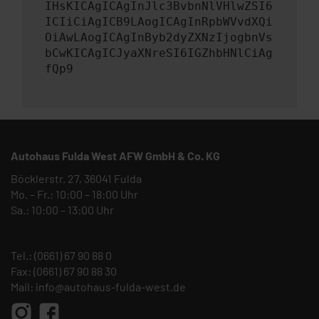
IHsKICAgICAgInJlc3BvbnNlVHlwZSI6
ICIiCiAgICB9LAogICAgInRpbWVvdXQi
OiAwLAogICAgInByb2dyZXNzIjogbnVs
bCwKICAgICJyaXNreSI6IGZhbHNlCiAg
fQp9
Autohaus Fulda West AFW GmbH & Co. KG
Böcklerstr. 27, 36041 Fulda
Mo. – Fr.: 10:00 – 18:00 Uhr
Sa.: 10:00 – 13:00 Uhr
Tel.:
(0661) 67 90 88 0
Fax: (0661) 67 90 88 30
Mail:
info@autohaus-fulda-west.de