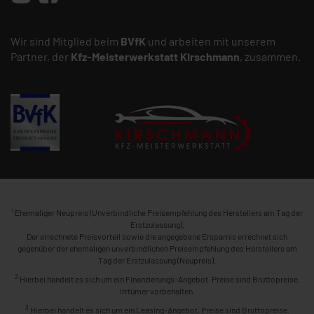
Wir sind Mitglied beim
BVfK
und arbeiten mit unserem
Partner, der
Kfz-Meisterwerkstatt
Kirschmann
, zusammen.
1
Ehemaliger Neupreis (Unverbindliche Preisempfehlung des Herstellers am Tag der
Erstzulassung).
Der errechnete Preisvorteil sowie die angegebene Ersparnis errechnet sich
gegenüber der ehemaligen unverbindlichen Preisempfehlung des Herstellers am
Tag der Erstzulassung (Neupreis).
2
Hierbei handelt es sich um ein Finanzierungs-Angebot. Preise sind Bruttopreise.
Irrtümer vorbehalten.
3
Hierbei handelt es sich um ein Leasing-Angebot. Preise sind Bruttopreise.