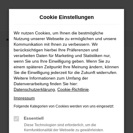
Zum
Hauptinhalt
Cookie Einstellungen
springen
Wir nutzen Cookies, um Ihnen die bestmögliche
Nutzung unserer Webseite zu ermöglichen und unsere
Startseite
Fahrzeugangebote
Fahrzeugmarkt
Kommunikation mit Ihnen zu verbessern. Wir
berücksichtigen hierbei Ihre Präferenzen und
Fahrzeugmarkt
verarbeiten Daten für Marketing und Statistiken nur,
wenn Sie uns Ihre Einwilligung geben. Wenn Sie zu
einem späteren Zeitpunkt Ihre Meinung ändern, können
Sie die Einwilligung jederzeit für die Zukunft widerrufen.
Weitere Informationen zum Umfang der
Datenverarbeitung finden Sie hier:
Fehler: Network Error
Datenschutzerklärung
,
Cookie-Richtlinie
.
Impressum
Beim Laden ist ein Fehler aufgetreten.
Folgende Kategorien von Cookies werden von uns eingesetzt:
Hier sind ein paar Tipps, die dir helfen können:
Essentiell
Überprüfe deine Firewall und deine
Diese Technologien sind erforderlich, um die
Internetverbindung.
Kernfunktionalität der Webseite zu gewährleisten.