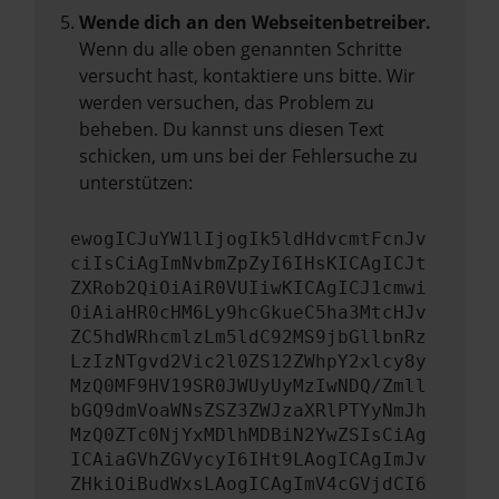
Wende dich an den Webseitenbetreiber.
Wenn du alle oben genannten Schritte
versucht hast, kontaktiere uns bitte. Wir
werden versuchen, das Problem zu
beheben. Du kannst uns diesen Text
schicken, um uns bei der Fehlersuche zu
unterstützen:
ewogICJuYW1lIjogIk5ldHdvcmtFcnJv
ciIsCiAgImNvbmZpZyI6IHsKICAgICJt
ZXRob2QiOiAiR0VUIiwKICAgICJ1cmwi
OiAiaHR0cHM6Ly9hcGkueC5ha3MtcHJv
ZC5hdWRhcmlzLm5ldC92MS9jbGllbnRz
LzIzNTgvd2Vic2l0ZS12ZWhpY2xlcy8y
MzQ0MF9HV19SR0JWUyUyMzIwNDQ/Zmll
bGQ9dmVoaWNsZSZ3ZWJzaXRlPTYyNmJh
MzQ0ZTc0NjYxMDlhMDBiN2YwZSIsCiAg
ICAiaGVhZGVycyI6IHt9LAogICAgImJv
ZHkiOiBudWxsLAogICAgImV4cGVjdCI6