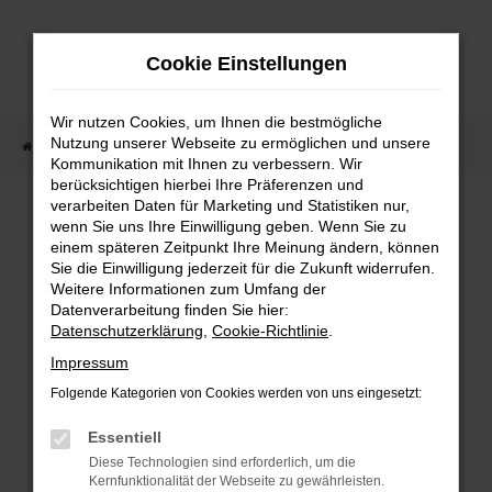
Zum
Hauptinhalt
Cookie Einstellungen
springen
Wir nutzen Cookies, um Ihnen die bestmögliche
Nutzung unserer Webseite zu ermöglichen und unsere
Startseite
Fahrzeugangebote
Fahrzeugmarkt
Kommunikation mit Ihnen zu verbessern. Wir
berücksichtigen hierbei Ihre Präferenzen und
Fahrzeugmarkt
verarbeiten Daten für Marketing und Statistiken nur,
wenn Sie uns Ihre Einwilligung geben. Wenn Sie zu
einem späteren Zeitpunkt Ihre Meinung ändern, können
Sie die Einwilligung jederzeit für die Zukunft widerrufen.
Weitere Informationen zum Umfang der
Datenverarbeitung finden Sie hier:
Fehler: Network Error
Datenschutzerklärung
,
Cookie-Richtlinie
.
Impressum
Beim Laden ist ein Fehler aufgetreten.
Folgende Kategorien von Cookies werden von uns eingesetzt:
Hier sind ein paar Tipps, die dir helfen können:
Essentiell
Überprüfe deine Firewall und deine
Diese Technologien sind erforderlich, um die
Internetverbindung.
Kernfunktionalität der Webseite zu gewährleisten.