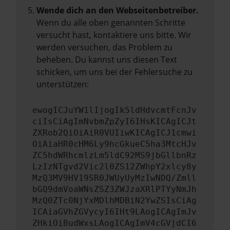
Wende dich an den Webseitenbetreiber.
Wenn du alle oben genannten Schritte
versucht hast, kontaktiere uns bitte. Wir
werden versuchen, das Problem zu
beheben. Du kannst uns diesen Text
schicken, um uns bei der Fehlersuche zu
unterstützen:
ewogICJuYW1lIjogIk5ldHdvcmtFcnJv
ciIsCiAgImNvbmZpZyI6IHsKICAgICJt
ZXRob2QiOiAiR0VUIiwKICAgICJ1cmwi
OiAiaHR0cHM6Ly9hcGkueC5ha3MtcHJv
ZC5hdWRhcmlzLm5ldC92MS9jbGllbnRz
LzIzNTgvd2Vic2l0ZS12ZWhpY2xlcy8y
MzQ3MV9HV19SR0JWUyUyMzIwNDQ/Zmll
bGQ9dmVoaWNsZSZ3ZWJzaXRlPTYyNmJh
MzQ0ZTc0NjYxMDlhMDBiN2YwZSIsCiAg
ICAiaGVhZGVycyI6IHt9LAogICAgImJv
ZHkiOiBudWxsLAogICAgImV4cGVjdCI6