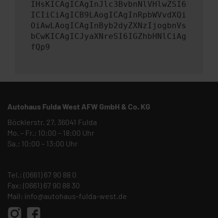
IHsKICAgICAgInJlc3BvbnNlVHlwZSI6
ICIiCiAgICB9LAogICAgInRpbWVvdXQi
OiAwLAogICAgInByb2dyZXNzIjogbnVs
bCwKICAgICJyaXNreSI6IGZhbHNlCiAg
fQp9
Autohaus Fulda West AFW GmbH & Co. KG
Böcklerstr. 27, 36041 Fulda
Mo. – Fr.: 10:00 – 18:00 Uhr
Sa.: 10:00 – 13:00 Uhr
Tel.:
(0661) 67 90 88 0
Fax: (0661) 67 90 88 30
Mail:
info@autohaus-fulda-west.de