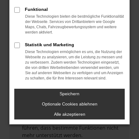
Laden andere Webseiten, zum Beispiel
deine Suchmaschine?
Funktional
Diese Technologien bieten die bestmögliche Funktionalität
Prüfe deine Browsererweiterungen.
der Webseite. Services von Drittanbietern wie Google
Manche Erweiterungen, wie Werbeblocker,
Maps, Chats, Fahrzeugbewertungssystem und weitere
können das Laden bestimmter Seiten
werden aktiviert.
verhindern. Funktioniert die Seite in einem
Statistik und Marketing
anderen Browser oder in einem privaten
Diese Technologien ermöglichen es uns, die Nutzung der
Fenster?
Webseite zu analysieren, um die Leistung zu messen und
zu verbessern. Zudem werden Technologien eingesetzt,
Starte dein Gerät neu.
die von dritten Werbetreibenden verwendet werden, um
Das kann manchmal helfen,
Sie auf anderen Webseiten zu verfolgen und um Anzeigen
zu schalten, die für Ihre Interessen relevant sind.
vorübergehende Probleme zu beheben.
Stelle sicher, dass dein Browser und dein
Speichern
Betriebssystem auf dem neuesten Stand
Optionale Cookies ablehnen
sind.
Veraltete Software birgt nicht nur ein
Alle akzeptieren
Sicherheitsrisiko, sondern kann auch dazu
führen, dass bestimmte Funktionen nicht
mehr unterstützt werden.