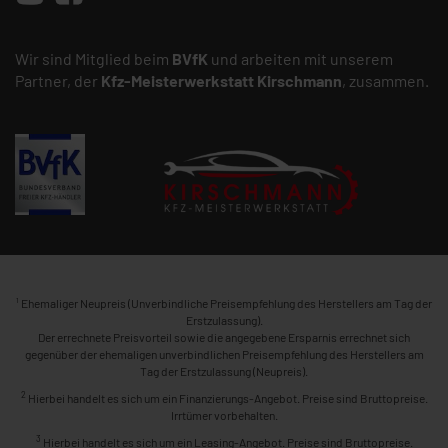
Wir sind Mitglied beim
BVfK
und arbeiten mit unserem
Partner, der
Kfz-Meisterwerkstatt
Kirschmann
, zusammen.
1
Ehemaliger Neupreis (Unverbindliche Preisempfehlung des Herstellers am Tag der
Erstzulassung).
Der errechnete Preisvorteil sowie die angegebene Ersparnis errechnet sich
gegenüber der ehemaligen unverbindlichen Preisempfehlung des Herstellers am
Tag der Erstzulassung (Neupreis).
2
Hierbei handelt es sich um ein Finanzierungs-Angebot. Preise sind Bruttopreise.
Irrtümer vorbehalten.
3
Hierbei handelt es sich um ein Leasing-Angebot. Preise sind Bruttopreise.