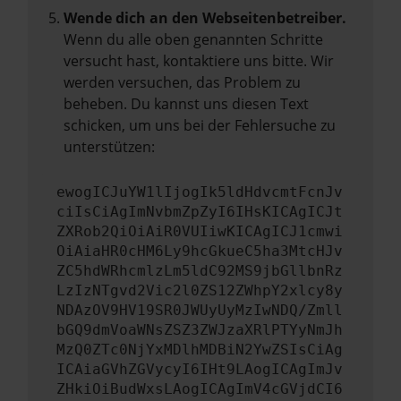
Wende dich an den Webseitenbetreiber.
Wenn du alle oben genannten Schritte
versucht hast, kontaktiere uns bitte. Wir
werden versuchen, das Problem zu
beheben. Du kannst uns diesen Text
schicken, um uns bei der Fehlersuche zu
unterstützen:
ewogICJuYW1lIjogIk5ldHdvcmtFcnJv
ciIsCiAgImNvbmZpZyI6IHsKICAgICJt
ZXRob2QiOiAiR0VUIiwKICAgICJ1cmwi
OiAiaHR0cHM6Ly9hcGkueC5ha3MtcHJv
ZC5hdWRhcmlzLm5ldC92MS9jbGllbnRz
LzIzNTgvd2Vic2l0ZS12ZWhpY2xlcy8y
NDAzOV9HV19SR0JWUyUyMzIwNDQ/Zmll
bGQ9dmVoaWNsZSZ3ZWJzaXRlPTYyNmJh
MzQ0ZTc0NjYxMDlhMDBiN2YwZSIsCiAg
ICAiaGVhZGVycyI6IHt9LAogICAgImJv
ZHkiOiBudWxsLAogICAgImV4cGVjdCI6