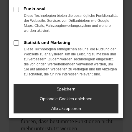
Laden andere Webseiten, zum Beispiel
deine Suchmaschine?
Funktional
Diese Technologien bieten die bestmögliche Funktionalität
Prüfe deine Browsererweiterungen.
der Webseite. Services von Drittanbietern wie Google
Manche Erweiterungen, wie Werbeblocker,
Maps, Chats, Fahrzeugbewertungssystem und weitere
können das Laden bestimmter Seiten
werden aktiviert.
verhindern. Funktioniert die Seite in einem
Statistik und Marketing
anderen Browser oder in einem privaten
Diese Technologien ermöglichen es uns, die Nutzung der
Fenster?
Webseite zu analysieren, um die Leistung zu messen und
zu verbessern. Zudem werden Technologien eingesetzt,
Starte dein Gerät neu.
die von dritten Werbetreibenden verwendet werden, um
Das kann manchmal helfen,
Sie auf anderen Webseiten zu verfolgen und um Anzeigen
zu schalten, die für Ihre Interessen relevant sind.
vorübergehende Probleme zu beheben.
Stelle sicher, dass dein Browser und dein
Speichern
Betriebssystem auf dem neuesten Stand
Optionale Cookies ablehnen
sind.
Veraltete Software birgt nicht nur ein
Alle akzeptieren
Sicherheitsrisiko, sondern kann auch dazu
führen, dass bestimmte Funktionen nicht
mehr unterstützt werden.