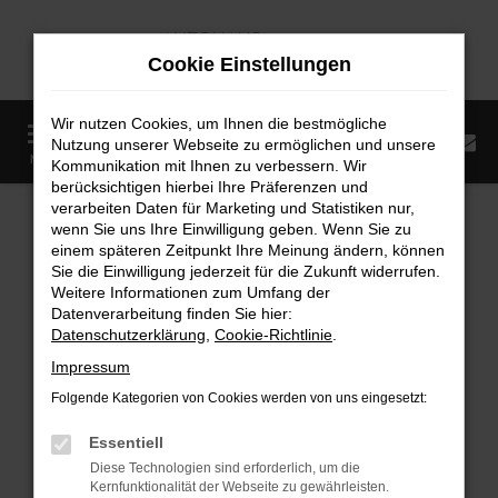
Zum
Hauptinhalt
Cookie Einstellungen
springen
Wir nutzen Cookies, um Ihnen die bestmögliche
0
Nutzung unserer Webseite zu ermöglichen und unsere
Startseite
Fahrzeugangebote
Fahrzeugmarkt
MENÜ
Kommunikation mit Ihnen zu verbessern. Wir
berücksichtigen hierbei Ihre Präferenzen und
Fahrzeugmarkt
verarbeiten Daten für Marketing und Statistiken nur,
wenn Sie uns Ihre Einwilligung geben. Wenn Sie zu
einem späteren Zeitpunkt Ihre Meinung ändern, können
Sie die Einwilligung jederzeit für die Zukunft widerrufen.
Weitere Informationen zum Umfang der
Datenverarbeitung finden Sie hier:
Fehler: Network Error
Datenschutzerklärung
,
Cookie-Richtlinie
.
Impressum
Beim Laden ist ein Fehler aufgetreten.
Folgende Kategorien von Cookies werden von uns eingesetzt:
Hier sind ein paar Tipps, die dir helfen können:
Essentiell
Überprüfe deine Firewall und deine
Diese Technologien sind erforderlich, um die
Internetverbindung.
Kernfunktionalität der Webseite zu gewährleisten.