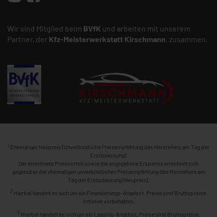
Wir sind Mitglied beim
BVfK
und arbeiten mit unserem
Partner, der
Kfz-Meisterwerkstatt
Kirschmann
, zusammen.
1
Ehemaliger Neupreis (Unverbindliche Preisempfehlung des Herstellers am Tag der
Erstzulassung).
Der errechnete Preisvorteil sowie die angegebene Ersparnis errechnet sich
gegenüber der ehemaligen unverbindlichen Preisempfehlung des Herstellers am
Tag der Erstzulassung (Neupreis).
2
Hierbei handelt es sich um ein Finanzierungs-Angebot. Preise sind Bruttopreise.
Irrtümer vorbehalten.
3
Hierbei handelt es sich um ein Leasing-Angebot. Preise sind Bruttopreise.