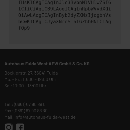
IHsKICAgICAgInJlc3BvbnNlVHlwZSI6
ICIiCiAgICB9LAogICAgInRpbWVvdXQi
OiAwLAogICAgInByb2dyZXNzIjogbnVs
bCwKICAgICJyaXNreSI6IGZhbHNlCiAg
fQp9
Autohaus Fulda West AFW GmbH & Co. KG
Böcklerstr. 27, 36041 Fulda
Mo. – Fr.: 10:00 – 18:00 Uhr
Sa.: 10:00 – 13:00 Uhr
Tel.:
(0661) 67 90 88 0
Fax: (0661) 67 90 88 30
Mail:
info@autohaus-fulda-west.de