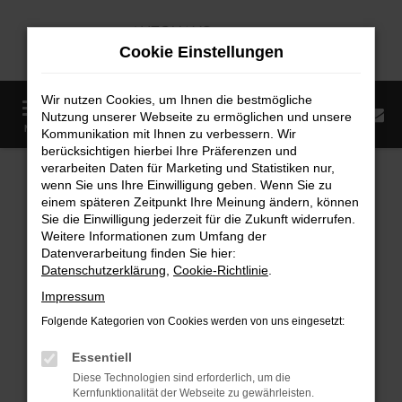
Zum
Hauptinhalt
Cookie Einstellungen
springen
Wir nutzen Cookies, um Ihnen die bestmögliche
0
Nutzung unserer Webseite zu ermöglichen und unsere
Startseite
Fahrzeugangebote
Fahrzeugmarkt
MENÜ
Kommunikation mit Ihnen zu verbessern. Wir
berücksichtigen hierbei Ihre Präferenzen und
Fahrzeugmarkt
verarbeiten Daten für Marketing und Statistiken nur,
wenn Sie uns Ihre Einwilligung geben. Wenn Sie zu
einem späteren Zeitpunkt Ihre Meinung ändern, können
Sie die Einwilligung jederzeit für die Zukunft widerrufen.
Weitere Informationen zum Umfang der
Datenverarbeitung finden Sie hier:
Fehler: Network Error
Datenschutzerklärung
,
Cookie-Richtlinie
.
Impressum
Beim Laden ist ein Fehler aufgetreten.
Folgende Kategorien von Cookies werden von uns eingesetzt:
Hier sind ein paar Tipps, die dir helfen können:
Essentiell
Überprüfe deine Firewall und deine
Diese Technologien sind erforderlich, um die
Internetverbindung.
Kernfunktionalität der Webseite zu gewährleisten.