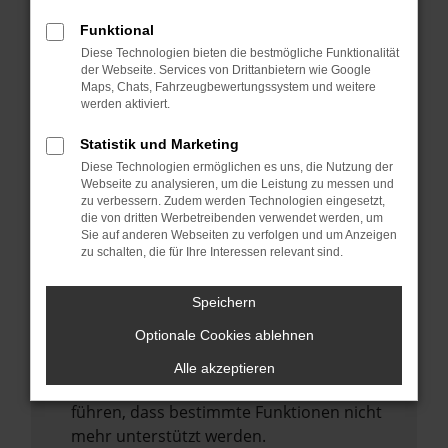
Laden andere Webseiten, zum Beispiel
deine Suchmaschine?
Funktional
Diese Technologien bieten die bestmögliche Funktionalität
Prüfe deine Browsererweiterungen.
der Webseite. Services von Drittanbietern wie Google
Manche Erweiterungen, wie Werbeblocker,
Maps, Chats, Fahrzeugbewertungssystem und weitere
können das Laden bestimmter Seiten
werden aktiviert.
verhindern. Funktioniert die Seite in einem
Statistik und Marketing
anderen Browser oder in einem privaten
Diese Technologien ermöglichen es uns, die Nutzung der
Fenster?
Webseite zu analysieren, um die Leistung zu messen und
zu verbessern. Zudem werden Technologien eingesetzt,
Starte dein Gerät neu.
die von dritten Werbetreibenden verwendet werden, um
Das kann manchmal helfen,
Sie auf anderen Webseiten zu verfolgen und um Anzeigen
zu schalten, die für Ihre Interessen relevant sind.
vorübergehende Probleme zu beheben.
Stelle sicher, dass dein Browser und dein
Speichern
Betriebssystem auf dem neuesten Stand
Optionale Cookies ablehnen
sind.
Veraltete Software birgt nicht nur ein
Alle akzeptieren
Sicherheitsrisiko, sondern kann auch dazu
führen, dass bestimmte Funktionen nicht
mehr unterstützt werden.