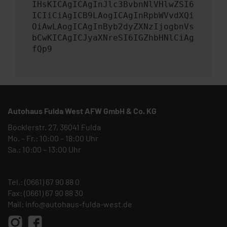
IHsKICAgICAgInJlc3BvbnNlVHlwZSI6
ICIiCiAgICB9LAogICAgInRpbWVvdXQi
OiAwLAogICAgInByb2dyZXNzIjogbnVs
bCwKICAgICJyaXNreSI6IGZhbHNlCiAg
fQp9
Autohaus Fulda West AFW GmbH & Co. KG
Böcklerstr. 27, 36041 Fulda
Mo. – Fr.: 10:00 – 18:00 Uhr
Sa.: 10:00 – 13:00 Uhr
Tel.:
(0661) 67 90 88 0
Fax: (0661) 67 90 88 30
Mail:
info@autohaus-fulda-west.de