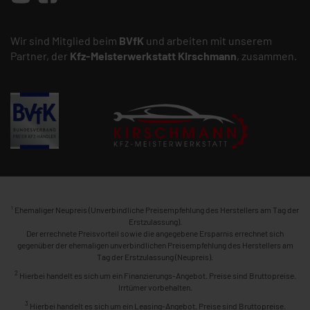
Wir sind Mitglied beim
BVfK
und arbeiten mit unserem
Partner, der
Kfz-Meisterwerkstatt
Kirschmann
, zusammen.
1
Ehemaliger Neupreis (Unverbindliche Preisempfehlung des Herstellers am Tag der
Erstzulassung).
Der errechnete Preisvorteil sowie die angegebene Ersparnis errechnet sich
gegenüber der ehemaligen unverbindlichen Preisempfehlung des Herstellers am
Tag der Erstzulassung (Neupreis).
2
Hierbei handelt es sich um ein Finanzierungs-Angebot. Preise sind Bruttopreise.
Irrtümer vorbehalten.
3
Hierbei handelt es sich um ein Leasing-Angebot. Preise sind Bruttopreise.