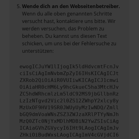
Wende dich an den Webseitenbetreiber.
Wenn du alle oben genannten Schritte
versucht hast, kontaktiere uns bitte. Wir
werden versuchen, das Problem zu
beheben. Du kannst uns diesen Text
schicken, um uns bei der Fehlersuche zu
unterstützen:
ewogICJuYW1lIjogIk5ldHdvcmtFcnJv
ciIsCiAgImNvbmZpZyI6IHsKICAgICJt
ZXRob2QiOiAiR0VUIiwKICAgICJ1cmwi
OiAiaHR0cHM6Ly9hcGkueC5ha3MtcHJv
ZC5hdWRhcmlzLm5ldC92MS9jbGllbnRz
LzIzNTgvd2Vic2l0ZS12ZWhpY2xlcy8y
MzUxOF9HV19SR0JWUyUyMzIwNDQ/Zmll
bGQ9dmVoaWNsZSZ3ZWJzaXRlPTYyNmJh
MzQ0ZTc0NjYxMDlhMDBiN2YwZSIsCiAg
ICAiaGVhZGVycyI6IHt9LAogICAgImJv
ZHkiOiBudWxsLAogICAgImV4cGVjdCI6