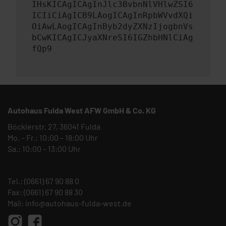
IHsKICAgICAgInJlc3BvbnNlVHlwZSI6
ICIiCiAgICB9LAogICAgInRpbWVvdXQi
OiAwLAogICAgInByb2dyZXNzIjogbnVs
bCwKICAgICJyaXNreSI6IGZhbHNlCiAg
fQp9
Autohaus Fulda West AFW GmbH & Co. KG
Böcklerstr. 27, 36041 Fulda
Mo. – Fr.: 10:00 – 18:00 Uhr
Sa.: 10:00 – 13:00 Uhr
Tel.:
(0661) 67 90 88 0
Fax: (0661) 67 90 88 30
Mail:
info@autohaus-fulda-west.de