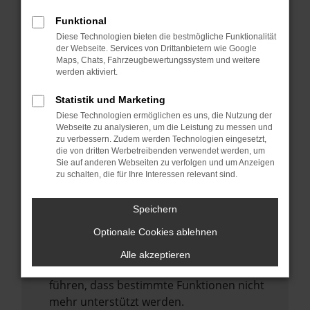
Laden andere Webseiten, zum Beispiel
deine Suchmaschine?
Funktional
Diese Technologien bieten die bestmögliche Funktionalität
Prüfe deine Browsererweiterungen.
der Webseite. Services von Drittanbietern wie Google
Manche Erweiterungen, wie Werbeblocker,
Maps, Chats, Fahrzeugbewertungssystem und weitere
können das Laden bestimmter Seiten
werden aktiviert.
verhindern. Funktioniert die Seite in einem
Statistik und Marketing
anderen Browser oder in einem privaten
Diese Technologien ermöglichen es uns, die Nutzung der
Fenster?
Webseite zu analysieren, um die Leistung zu messen und
zu verbessern. Zudem werden Technologien eingesetzt,
Starte dein Gerät neu.
die von dritten Werbetreibenden verwendet werden, um
Das kann manchmal helfen,
Sie auf anderen Webseiten zu verfolgen und um Anzeigen
zu schalten, die für Ihre Interessen relevant sind.
vorübergehende Probleme zu beheben.
Stelle sicher, dass dein Browser und dein
Speichern
Betriebssystem auf dem neuesten Stand
Optionale Cookies ablehnen
sind.
Veraltete Software birgt nicht nur ein
Alle akzeptieren
Sicherheitsrisiko, sondern kann auch dazu
führen, dass bestimmte Funktionen nicht
mehr unterstützt werden.