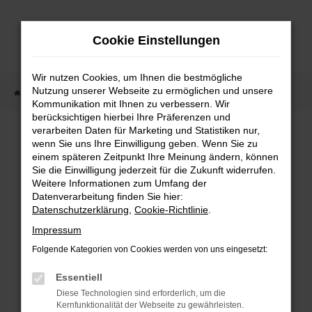
Zum
Hauptinhalt
Cookie Einstellungen
springen
Wir nutzen Cookies, um Ihnen die bestmögliche
Nutzung unserer Webseite zu ermöglichen und unsere
Startseite
Fahrzeugangebote
Fahrzeugmarkt
Kommunikation mit Ihnen zu verbessern. Wir
berücksichtigen hierbei Ihre Präferenzen und
Fahrzeugmarkt
verarbeiten Daten für Marketing und Statistiken nur,
wenn Sie uns Ihre Einwilligung geben. Wenn Sie zu
einem späteren Zeitpunkt Ihre Meinung ändern, können
Sie die Einwilligung jederzeit für die Zukunft widerrufen.
Weitere Informationen zum Umfang der
Datenverarbeitung finden Sie hier:
Fehler: Network Error
Datenschutzerklärung
,
Cookie-Richtlinie
.
Impressum
Beim Laden ist ein Fehler aufgetreten.
Folgende Kategorien von Cookies werden von uns eingesetzt:
Hier sind ein paar Tipps, die dir helfen können:
Essentiell
Überprüfe deine Firewall und deine
Diese Technologien sind erforderlich, um die
Internetverbindung.
Kernfunktionalität der Webseite zu gewährleisten.