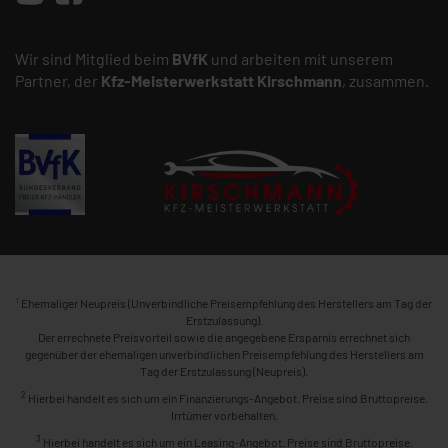
Wir sind Mitglied beim
BVfK
und arbeiten mit unserem
Partner, der
Kfz-Meisterwerkstatt
Kirschmann
, zusammen.
1
Ehemaliger Neupreis (Unverbindliche Preisempfehlung des Herstellers am Tag der
Erstzulassung).
Der errechnete Preisvorteil sowie die angegebene Ersparnis errechnet sich
gegenüber der ehemaligen unverbindlichen Preisempfehlung des Herstellers am
Tag der Erstzulassung (Neupreis).
2
Hierbei handelt es sich um ein Finanzierungs-Angebot. Preise sind Bruttopreise.
Irrtümer vorbehalten.
3
Hierbei handelt es sich um ein Leasing-Angebot. Preise sind Bruttopreise.