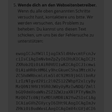
Wende dich an den Webseitenbetreiber.
Wenn du alle oben genannten Schritte
versucht hast, kontaktiere uns bitte. Wir
werden versuchen, das Problem zu
beheben. Du kannst uns diesen Text
schicken, um uns bei der Fehlersuche zu
unterstützen:
ewogICJuYW1lIjogIk5ldHdvcmtFcnJv
ciIsCiAgImNvbmZpZyI6IHsKICAgICJt
ZXRob2QiOiAiR0VUIiwKICAgICJ1cmwi
OiAiaHR0cHM6Ly9hcGkueC5ha3MtcHJv
ZC5hdWRhcmlzLm5ldC92MS9jbGllbnRz
LzIzNTgvd2Vic2l0ZS12ZWhpY2xlcy8y
MzQ0N19HV19SR0JWUyUyMzIwNDQ/Zmll
bGQ9dmVoaWNsZSZ3ZWJzaXRlPTYyNmJh
MzQ0ZTc0NjYxMDlhMDBiN2YwZSIsCiAg
ICAiaGVhZGVycyI6IHt9LAogICAgImJv
ZHkiOiBudWxsLAogICAgImV4cGVjdCI6