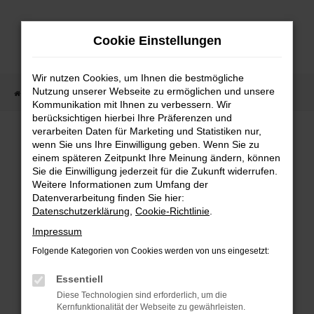
Zum
Hauptinhalt
Cookie Einstellungen
springen
Wir nutzen Cookies, um Ihnen die bestmögliche
Nutzung unserer Webseite zu ermöglichen und unsere
Startseite
Fahrzeugangebote
Fahrzeugmarkt
Kommunikation mit Ihnen zu verbessern. Wir
berücksichtigen hierbei Ihre Präferenzen und
Fahrzeugmarkt
verarbeiten Daten für Marketing und Statistiken nur,
wenn Sie uns Ihre Einwilligung geben. Wenn Sie zu
einem späteren Zeitpunkt Ihre Meinung ändern, können
Sie die Einwilligung jederzeit für die Zukunft widerrufen.
Weitere Informationen zum Umfang der
Datenverarbeitung finden Sie hier:
Fehler: Network Error
Datenschutzerklärung
,
Cookie-Richtlinie
.
Impressum
Beim Laden ist ein Fehler aufgetreten.
Folgende Kategorien von Cookies werden von uns eingesetzt:
Hier sind ein paar Tipps, die dir helfen können:
Essentiell
Überprüfe deine Firewall und deine
Diese Technologien sind erforderlich, um die
Internetverbindung.
Kernfunktionalität der Webseite zu gewährleisten.