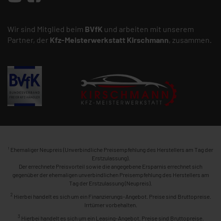
Wir sind Mitglied beim
BVfK
und arbeiten mit unserem
Partner, der
Kfz-Meisterwerkstatt
Kirschmann
, zusammen.
1
Ehemaliger Neupreis (Unverbindliche Preisempfehlung des Herstellers am Tag der
Erstzulassung).
Der errechnete Preisvorteil sowie die angegebene Ersparnis errechnet sich
gegenüber der ehemaligen unverbindlichen Preisempfehlung des Herstellers am
Tag der Erstzulassung (Neupreis).
2
Hierbei handelt es sich um ein Finanzierungs-Angebot. Preise sind Bruttopreise.
Irrtümer vorbehalten.
3
Hierbei handelt es sich um ein Leasing-Angebot. Preise sind Bruttopreise.