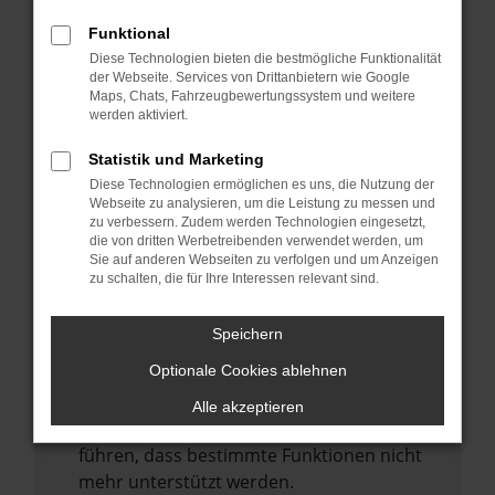
Laden andere Webseiten, zum Beispiel
deine Suchmaschine?
Funktional
Diese Technologien bieten die bestmögliche Funktionalität
Prüfe deine Browsererweiterungen.
der Webseite. Services von Drittanbietern wie Google
Manche Erweiterungen, wie Werbeblocker,
Maps, Chats, Fahrzeugbewertungssystem und weitere
können das Laden bestimmter Seiten
werden aktiviert.
verhindern. Funktioniert die Seite in einem
Statistik und Marketing
anderen Browser oder in einem privaten
Diese Technologien ermöglichen es uns, die Nutzung der
Fenster?
Webseite zu analysieren, um die Leistung zu messen und
zu verbessern. Zudem werden Technologien eingesetzt,
Starte dein Gerät neu.
die von dritten Werbetreibenden verwendet werden, um
Das kann manchmal helfen,
Sie auf anderen Webseiten zu verfolgen und um Anzeigen
zu schalten, die für Ihre Interessen relevant sind.
vorübergehende Probleme zu beheben.
Stelle sicher, dass dein Browser und dein
Speichern
Betriebssystem auf dem neuesten Stand
Optionale Cookies ablehnen
sind.
Veraltete Software birgt nicht nur ein
Alle akzeptieren
Sicherheitsrisiko, sondern kann auch dazu
führen, dass bestimmte Funktionen nicht
mehr unterstützt werden.