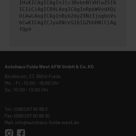
IHsKICAgICAgInJlc3BvbnNlVHlwZSI6
ICIiCiAgICB9LAogICAgInRpbWVvdXQi
OiAwLAogICAgInByb2dyZXNzIjogbnVs
bCwKICAgICJyaXNreSI6IGZhbHNlCiAg
fQp9
Autohaus Fulda West AFW GmbH & Co. KG
Böcklerstr. 27, 36041 Fulda
Mo. – Fr.: 10:00 – 18:00 Uhr
Sa.: 10:00 – 13:00 Uhr
Tel.:
(0661) 67 90 88 0
Fax: (0661) 67 90 88 30
Mail:
info@autohaus-fulda-west.de