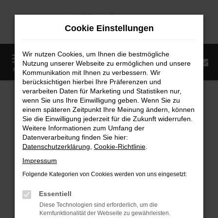
Zum
Hauptinhalt
Cookie Einstellungen
springen
Wir nutzen Cookies, um Ihnen die bestmögliche
0
Nutzung unserer Webseite zu ermöglichen und unsere
Startseite
Fahrzeugangebote
Fahrzeugmarkt
MENÜ
Kommunikation mit Ihnen zu verbessern. Wir
berücksichtigen hierbei Ihre Präferenzen und
Fahrzeugmarkt
verarbeiten Daten für Marketing und Statistiken nur,
wenn Sie uns Ihre Einwilligung geben. Wenn Sie zu
einem späteren Zeitpunkt Ihre Meinung ändern, können
Sie die Einwilligung jederzeit für die Zukunft widerrufen.
Weitere Informationen zum Umfang der
Datenverarbeitung finden Sie hier:
Fehler: Network Error
Datenschutzerklärung
,
Cookie-Richtlinie
.
Impressum
Beim Laden ist ein Fehler aufgetreten.
Folgende Kategorien von Cookies werden von uns eingesetzt:
Hier sind ein paar Tipps, die dir helfen können:
Essentiell
Überprüfe deine Firewall und deine
Diese Technologien sind erforderlich, um die
Internetverbindung.
Kernfunktionalität der Webseite zu gewährleisten.