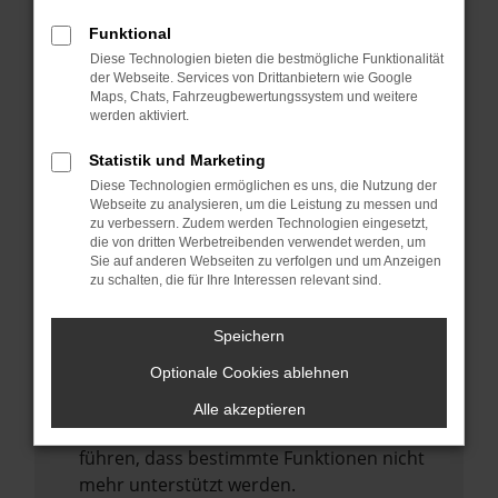
Laden andere Webseiten, zum Beispiel
deine Suchmaschine?
Funktional
Diese Technologien bieten die bestmögliche Funktionalität
Prüfe deine Browsererweiterungen.
der Webseite. Services von Drittanbietern wie Google
Manche Erweiterungen, wie Werbeblocker,
Maps, Chats, Fahrzeugbewertungssystem und weitere
können das Laden bestimmter Seiten
werden aktiviert.
verhindern. Funktioniert die Seite in einem
Statistik und Marketing
anderen Browser oder in einem privaten
Diese Technologien ermöglichen es uns, die Nutzung der
Fenster?
Webseite zu analysieren, um die Leistung zu messen und
zu verbessern. Zudem werden Technologien eingesetzt,
Starte dein Gerät neu.
die von dritten Werbetreibenden verwendet werden, um
Das kann manchmal helfen,
Sie auf anderen Webseiten zu verfolgen und um Anzeigen
zu schalten, die für Ihre Interessen relevant sind.
vorübergehende Probleme zu beheben.
Stelle sicher, dass dein Browser und dein
Speichern
Betriebssystem auf dem neuesten Stand
Optionale Cookies ablehnen
sind.
Veraltete Software birgt nicht nur ein
Alle akzeptieren
Sicherheitsrisiko, sondern kann auch dazu
führen, dass bestimmte Funktionen nicht
mehr unterstützt werden.