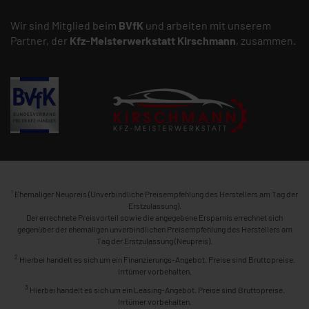
Wir sind Mitglied beim
BVfK
und arbeiten mit unserem
Partner, der
Kfz-Meisterwerkstatt
Kirschmann
, zusammen.
1
Ehemaliger Neupreis (Unverbindliche Preisempfehlung des Herstellers am Tag der
Erstzulassung).
Der errechnete Preisvorteil sowie die angegebene Ersparnis errechnet sich
gegenüber der ehemaligen unverbindlichen Preisempfehlung des Herstellers am
Tag der Erstzulassung (Neupreis).
2
Hierbei handelt es sich um ein Finanzierungs-Angebot. Preise sind Bruttopreise.
Irrtümer vorbehalten.
3
Hierbei handelt es sich um ein Leasing-Angebot. Preise sind Bruttopreise.
Irrtümer vorbehalten.