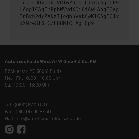
InJlc3BvbnNlVHlwZSI6ICIiCiAgICB9
LAogICAgInRpbWVvdXQiOiAwLAogICAg
InByb2dyZXNzIjogbnVsbCwKICAgICJy
aXNreSI6IGZhbHNlCiAgfQp9
Autohaus Fulda West AFW GmbH & Co. KG
Böcklerstr. 27, 36041 Fulda
Mo. – Fr.: 10:00 – 18:00 Uhr
Sa.: 10:00 – 13:00 Uhr
Tel.:
(0661) 67 90 88 0
Fax: (0661) 67 90 88 30
Mail:
info@autohaus-fulda-west.de