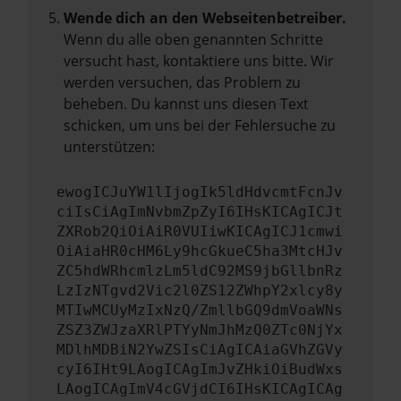
Wende dich an den Webseitenbetreiber.
Wenn du alle oben genannten Schritte
versucht hast, kontaktiere uns bitte. Wir
werden versuchen, das Problem zu
beheben. Du kannst uns diesen Text
schicken, um uns bei der Fehlersuche zu
unterstützen:
ewogICJuYW1lIjogIk5ldHdvcmtFcnJv
ciIsCiAgImNvbmZpZyI6IHsKICAgICJt
ZXRob2QiOiAiR0VUIiwKICAgICJ1cmwi
OiAiaHR0cHM6Ly9hcGkueC5ha3MtcHJv
ZC5hdWRhcmlzLm5ldC92MS9jbGllbnRz
LzIzNTgvd2Vic2l0ZS12ZWhpY2xlcy8y
MTIwMCUyMzIxNzQ/ZmllbGQ9dmVoaWNs
ZSZ3ZWJzaXRlPTYyNmJhMzQ0ZTc0NjYx
MDlhMDBiN2YwZSIsCiAgICAiaGVhZGVy
cyI6IHt9LAogICAgImJvZHkiOiBudWxs
LAogICAgImV4cGVjdCI6IHsKICAgICAg