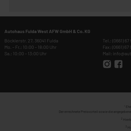
Autohaus Fulda West AFW GmbH & Co. KG
Böcklerstr. 27, 36041 Fulda
Tel.:
(0661) 67
Mo. – Fr.: 10:00 – 18:00 Uhr
Fax: (0661) 67
Sa.: 10:00 – 13:00 Uhr
Mail:
info@au
1
Ehe
Der errechnete Preisvorteil sowie die angegebene
2
Hierb
3
Hi