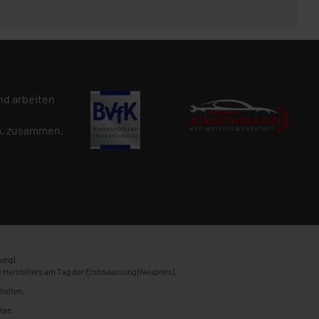
d arbeiten
n
, zusammen.
ung).
 Herstellers am Tag der Erstzulassung (Neupreis).
halten.
ten.