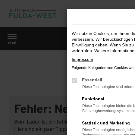
Zum
Hauptinhalt
springen
Wir nutzen Cookies, um Ihnen d
verbessern. Wir berücksichtigen 
Startseite
Fahrzeugangebote
Fahrzeugmarkt
MENÜ
Einwilligung geben. Wenn Sie zu 
widerrufen. Weitere Information
Impressum
Folgende Kategorien von Cookies werd
Essentiell
Diese Technologien sind erforde
Funktional
Fehler: Network Error
Diese Technologien bieten die b
Fahrzeugbewertungssystem und w
Beim Laden ist ein Fehler aufgetreten.
Statistik und Marketing
Hier sind ein paar Tipps, die dir helfen können:
Diese Technologien ermöglichen