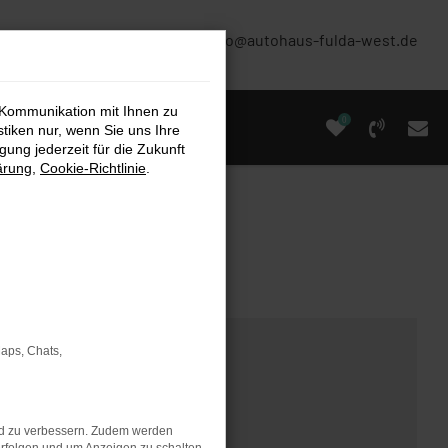
(0661) 67 90 88 0
info@autohaus-fulda-west.de
 Kommunikation mit Ihnen zu
0
stiken nur, wenn Sie uns Ihre
ung jederzeit für die Zukunft
ärung
,
Cookie-Richtlinie
.
Maps, Chats,
nd zu verbessern. Zudem werden