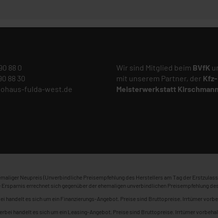
 90 88 0
Wir sind Mitglied beim
BVfK
un
 90 88 30
mit unserem Partner, der
Kfz-
tohaus-fulda-west.de
Meisterwerkstatt
Kirschman
maliger Neupreis (Unverbindliche Preisempfehlung des Herstellers am Tag der Erstzulass
 Ersparnis errechnet sich gegenüber der ehemaligen unverbindlichen Preisempfehlung des
ei handelt es sich um ein Finanzierungs-Angebot. Preise sind Bruttopreise. Irrtümer vorbe
erbei handelt es sich um ein Leasing-Angebot. Preise sind Bruttopreise. Irrtümer vorbehal