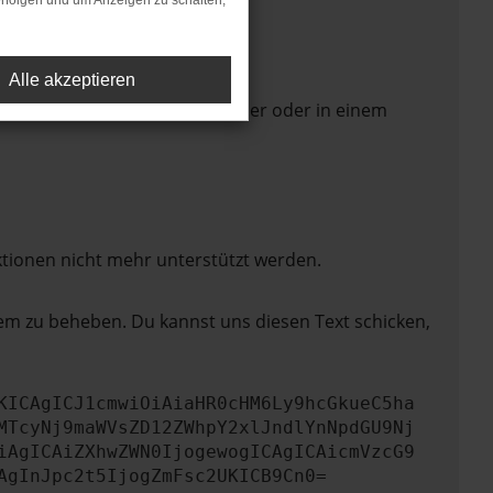
rfolgen und um Anzeigen zu schalten,
Alle akzeptieren
 Seite in einem anderen Browser oder in einem
ktionen nicht mehr unterstützt werden.
lem zu beheben. Du kannst uns diesen Text schicken,
KICAgICJ1cmwiOiAiaHR0cHM6Ly9hcGkueC5ha
MTcyNj9maWVsZD12ZWhpY2xlJndlYnNpdGU9Nj
iAgICAiZXhwZWN0IjogewogICAgICAicmVzcG9
AgInJpc2t5IjogZmFsc2UKICB9Cn0=