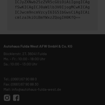
ICJyZXNwb25zZVR5cGUiOiAiIgogICAg
fSwKICAgICJ0aW1lb3V0IjogMCwKICAg
ICJwcm9ncmVzcyI6IG51bGwsCiAgICAi
cmlza3kiOiBmYWxzZQogIH0KfQ==
Autohaus Fulda West AFW GmbH & Co. KG
Böcklerstr. 27, 36041 Fulda
Mo. – Fr.: 10:00 – 18:00 Uhr
Sa.: 10:00 – 13:00 Uhr
Tel.:
(0661) 67 90 88 0
Fax: (0661) 67 90 88 30
Mail:
info@autohaus-fulda-west.de