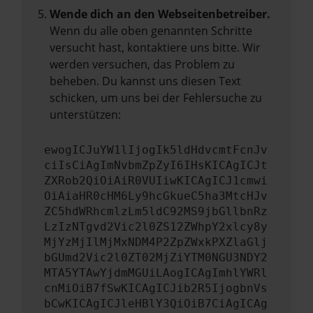
Wende dich an den Webseitenbetreiber.
Wenn du alle oben genannten Schritte
versucht hast, kontaktiere uns bitte. Wir
werden versuchen, das Problem zu
beheben. Du kannst uns diesen Text
schicken, um uns bei der Fehlersuche zu
unterstützen:
ewogICJuYW1lIjogIk5ldHdvcmtFcnJv
ciIsCiAgImNvbmZpZyI6IHsKICAgICJt
ZXRob2QiOiAiR0VUIiwKICAgICJ1cmwi
OiAiaHR0cHM6Ly9hcGkueC5ha3MtcHJv
ZC5hdWRhcmlzLm5ldC92MS9jbGllbnRz
LzIzNTgvd2Vic2l0ZS12ZWhpY2xlcy8y
MjYzMjIlMjMxNDM4P2ZpZWxkPXZlaGlj
bGUmd2Vic2l0ZT02MjZiYTM0NGU3NDY2
MTA5YTAwYjdmMGUiLAogICAgImhlYWRl
cnMiOiB7fSwKICAgICJib2R5IjogbnVs
bCwKICAgICJleHBlY3QiOiB7CiAgICAg