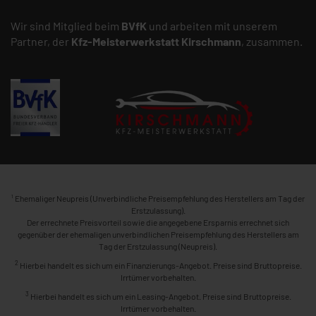
Wir sind Mitglied beim
BVfK
und arbeiten mit unserem
Partner, der
Kfz-Meisterwerkstatt
Kirschmann
, zusammen.
1
Ehemaliger Neupreis (Unverbindliche Preisempfehlung des Herstellers am Tag der
Erstzulassung).
Der errechnete Preisvorteil sowie die angegebene Ersparnis errechnet sich
gegenüber der ehemaligen unverbindlichen Preisempfehlung des Herstellers am
Tag der Erstzulassung (Neupreis).
2
Hierbei handelt es sich um ein Finanzierungs-Angebot. Preise sind Bruttopreise.
Irrtümer vorbehalten.
3
Hierbei handelt es sich um ein Leasing-Angebot. Preise sind Bruttopreise.
Irrtümer vorbehalten.