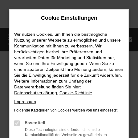
Zum
Hauptinhalt
Cookie Einstellungen
springen
Wir nutzen Cookies, um Ihnen die bestmögliche
0
Nutzung unserer Webseite zu ermöglichen und unsere
Startseite
Fahrzeugangebote
Fahrzeugmarkt
MENÜ
Kommunikation mit Ihnen zu verbessern. Wir
berücksichtigen hierbei Ihre Präferenzen und
Fahrzeugmarkt
verarbeiten Daten für Marketing und Statistiken nur,
wenn Sie uns Ihre Einwilligung geben. Wenn Sie zu
einem späteren Zeitpunkt Ihre Meinung ändern, können
Sie die Einwilligung jederzeit für die Zukunft widerrufen.
Weitere Informationen zum Umfang der
Datenverarbeitung finden Sie hier:
Fehler: Network Error
Datenschutzerklärung
,
Cookie-Richtlinie
.
Impressum
Beim Laden ist ein Fehler aufgetreten.
Folgende Kategorien von Cookies werden von uns eingesetzt:
Hier sind ein paar Tipps, die dir helfen können:
Essentiell
Überprüfe deine Firewall und deine
Diese Technologien sind erforderlich, um die
Internetverbindung.
Kernfunktionalität der Webseite zu gewährleisten.