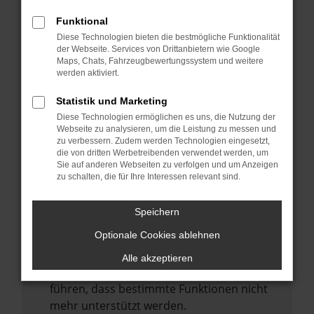
Laden andere Webseiten, zum Beispiel
deine Suchmaschine?
Funktional
Diese Technologien bieten die bestmögliche Funktionalität
Prüfe deine Browsererweiterungen.
der Webseite. Services von Drittanbietern wie Google
Manche Erweiterungen, wie Werbeblocker,
Maps, Chats, Fahrzeugbewertungssystem und weitere
können das Laden bestimmter Seiten
werden aktiviert.
verhindern. Funktioniert die Seite in einem
Statistik und Marketing
anderen Browser oder in einem privaten
Diese Technologien ermöglichen es uns, die Nutzung der
Fenster?
Webseite zu analysieren, um die Leistung zu messen und
zu verbessern. Zudem werden Technologien eingesetzt,
Starte dein Gerät neu.
die von dritten Werbetreibenden verwendet werden, um
Das kann manchmal helfen,
Sie auf anderen Webseiten zu verfolgen und um Anzeigen
zu schalten, die für Ihre Interessen relevant sind.
vorübergehende Probleme zu beheben.
Stelle sicher, dass dein Browser und dein
Speichern
Betriebssystem auf dem neuesten Stand
Optionale Cookies ablehnen
sind.
Veraltete Software birgt nicht nur ein
Alle akzeptieren
Sicherheitsrisiko, sondern kann auch dazu
führen, dass bestimmte Funktionen nicht
mehr unterstützt werden.