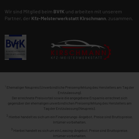
Wir sind Mitglied beim
BVfK
und arbeiten mit unserem
Partner, der
Kfz-Meisterwerkstatt
Kirschmann
, zusammen.
1
Ehemaliger Neupreis (Unverbindliche Preisempfehlung des Herstellers am Tag der
Erstzulassung).
Der errechnete Preisvorteil sowie die angegebene Ersparnis errechnet sich
gegenüber der ehemaligen unverbindlichen Preisempfehlung des Herstellers am
Tag der Erstzulassung (Neupreis).
2
Hierbei handelt es sich um ein Finanzierungs-Angebot. Preise sind Bruttopreise.
Irrtümer vorbehalten.
3
Hierbei handelt es sich um ein Leasing-Angebot. Preise sind Bruttopreise.
Irrtümer vorbehalten.