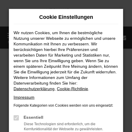
Zum
Hauptinhalt
Cookie Einstellungen
springen
Wir nutzen Cookies, um Ihnen die bestmögliche
0
Nutzung unserer Webseite zu ermöglichen und unsere
Startseite
Fahrzeugangebote
Fahrzeugmarkt
MENÜ
Kommunikation mit Ihnen zu verbessern. Wir
berücksichtigen hierbei Ihre Präferenzen und
Fahrzeugmarkt
verarbeiten Daten für Marketing und Statistiken nur,
wenn Sie uns Ihre Einwilligung geben. Wenn Sie zu
einem späteren Zeitpunkt Ihre Meinung ändern, können
Sie die Einwilligung jederzeit für die Zukunft widerrufen.
Weitere Informationen zum Umfang der
Datenverarbeitung finden Sie hier:
Fehler: Network Error
Datenschutzerklärung
,
Cookie-Richtlinie
.
Impressum
Beim Laden ist ein Fehler aufgetreten.
Folgende Kategorien von Cookies werden von uns eingesetzt:
Hier sind ein paar Tipps, die dir helfen können:
Essentiell
Überprüfe deine Firewall und deine
Diese Technologien sind erforderlich, um die
Internetverbindung.
Kernfunktionalität der Webseite zu gewährleisten.