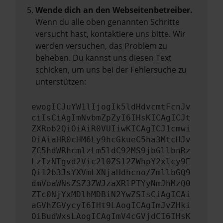
Wende dich an den Webseitenbetreiber.
Wenn du alle oben genannten Schritte
versucht hast, kontaktiere uns bitte. Wir
werden versuchen, das Problem zu
beheben. Du kannst uns diesen Text
schicken, um uns bei der Fehlersuche zu
unterstützen:
ewogICJuYW1lIjogIk5ldHdvcmtFcnJv
ciIsCiAgImNvbmZpZyI6IHsKICAgICJt
ZXRob2QiOiAiR0VUIiwKICAgICJ1cmwi
OiAiaHR0cHM6Ly9hcGkueC5ha3MtcHJv
ZC5hdWRhcmlzLm5ldC92MS9jbGllbnRz
LzIzNTgvd2Vic2l0ZS12ZWhpY2xlcy9E
Qi12b3JsYXVmLXNjaHdhcno/ZmllbGQ9
dmVoaWNsZSZ3ZWJzaXRlPTYyNmJhMzQ0
ZTc0NjYxMDlhMDBiN2YwZSIsCiAgICAi
aGVhZGVycyI6IHt9LAogICAgImJvZHki
OiBudWxsLAogICAgImV4cGVjdCI6IHsK