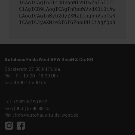
ICAgICAgInJlc3BvbnNlVHlwZSI6ICIi
CiAgICB9LAogICAgInRpbWVvdXQiOiAw
LAogICAgInByb2dyZXNzIjogbnVsbCwK
ICAgICJyaXNreSI6IGZhbHNlCiAgfQp9
Autohaus Fulda West AFW GmbH & Co. KG
Böcklerstr. 27, 36041 Fulda
Mo. – Fr.: 10:00 – 18:00 Uhr
Sa.: 10:00 – 13:00 Uhr
Tel.:
(0661) 67 90 88 0
Fax: (0661) 67 90 88 30
Mail:
info@autohaus-fulda-west.de