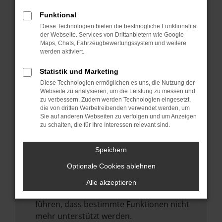
Laden andere Webseiten, zum Beispiel
deine Suchmaschine?
Funktional
Diese Technologien bieten die bestmögliche Funktionalität
Prüfe deine Browsererweiterungen.
der Webseite. Services von Drittanbietern wie Google
Manche Erweiterungen, wie Werbeblocker,
Maps, Chats, Fahrzeugbewertungssystem und weitere
können das Laden bestimmter Seiten
werden aktiviert.
verhindern. Funktioniert die Seite in einem
Statistik und Marketing
anderen Browser oder in einem privaten
Diese Technologien ermöglichen es uns, die Nutzung der
Fenster?
Webseite zu analysieren, um die Leistung zu messen und
zu verbessern. Zudem werden Technologien eingesetzt,
Starte dein Gerät neu.
die von dritten Werbetreibenden verwendet werden, um
Das kann manchmal helfen,
Sie auf anderen Webseiten zu verfolgen und um Anzeigen
zu schalten, die für Ihre Interessen relevant sind.
vorübergehende Probleme zu beheben.
Stelle sicher, dass dein Browser und dein
Speichern
Betriebssystem auf dem neuesten Stand
Optionale Cookies ablehnen
sind.
Veraltete Software birgt nicht nur ein
Alle akzeptieren
Sicherheitsrisiko, sondern kann auch dazu
führen, dass bestimmte Funktionen nicht
mehr unterstützt werden.