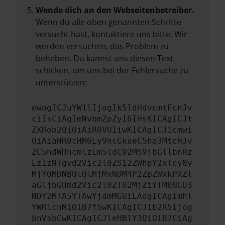
Wende dich an den Webseitenbetreiber.
Wenn du alle oben genannten Schritte
versucht hast, kontaktiere uns bitte. Wir
werden versuchen, das Problem zu
beheben. Du kannst uns diesen Text
schicken, um uns bei der Fehlersuche zu
unterstützen:
ewogICJuYW1lIjogIk5ldHdvcmtFcnJv
ciIsCiAgImNvbmZpZyI6IHsKICAgICJt
ZXRob2QiOiAiR0VUIiwKICAgICJ1cmwi
OiAiaHR0cHM6Ly9hcGkueC5ha3MtcHJv
ZC5hdWRhcmlzLm5ldC92MS9jbGllbnRz
LzIzNTgvd2Vic2l0ZS12ZWhpY2xlcy8y
MjY0MDNBQlQlMjMxNDM4P2ZpZWxkPXZl
aGljbGUmd2Vic2l0ZT02MjZiYTM0NGU3
NDY2MTA5YTAwYjdmMGUiLAogICAgImhl
YWRlcnMiOiB7fSwKICAgICJib2R5Ijog
bnVsbCwKICAgICJleHBlY3QiOiB7CiAg