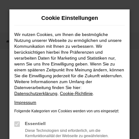
Zum
Hauptinhalt
Cookie Einstellungen
springen
Wir nutzen Cookies, um Ihnen die bestmögliche
Nutzung unserer Webseite zu ermöglichen und unsere
Startseite
Fahrzeugangebote
Fahrzeugmarkt
Kommunikation mit Ihnen zu verbessern. Wir
berücksichtigen hierbei Ihre Präferenzen und
Fahrzeugmarkt
verarbeiten Daten für Marketing und Statistiken nur,
wenn Sie uns Ihre Einwilligung geben. Wenn Sie zu
einem späteren Zeitpunkt Ihre Meinung ändern, können
Sie die Einwilligung jederzeit für die Zukunft widerrufen.
Weitere Informationen zum Umfang der
Datenverarbeitung finden Sie hier:
Fehler: Network Error
Datenschutzerklärung
,
Cookie-Richtlinie
.
Impressum
Beim Laden ist ein Fehler aufgetreten.
Folgende Kategorien von Cookies werden von uns eingesetzt:
Hier sind ein paar Tipps, die dir helfen können:
Essentiell
Überprüfe deine Firewall und deine
Diese Technologien sind erforderlich, um die
Internetverbindung.
Kernfunktionalität der Webseite zu gewährleisten.