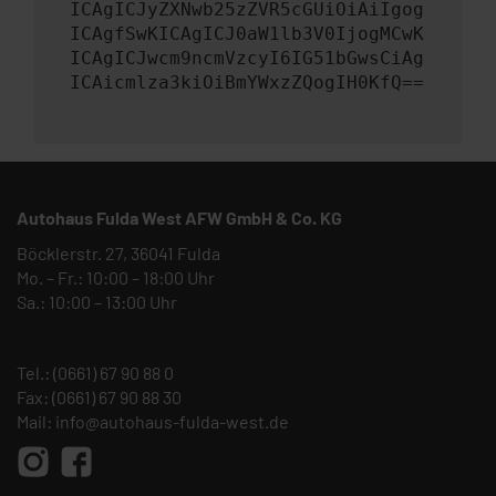
ICAgICJyZXNwb25zZVR5cGUiOiAiIgog
ICAgfSwKICAgICJ0aW1lb3V0IjogMCwK
ICAgICJwcm9ncmVzcyI6IG51bGwsCiAg
ICAicmlza3kiOiBmYWxzZQogIH0KfQ==
Autohaus Fulda West AFW GmbH & Co. KG
Böcklerstr. 27, 36041 Fulda
Mo. – Fr.: 10:00 – 18:00 Uhr
Sa.: 10:00 – 13:00 Uhr
Tel.:
(0661) 67 90 88 0
Fax: (0661) 67 90 88 30
Mail:
info@autohaus-fulda-west.de