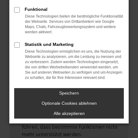
Laden andere Webseiten, zum Beispiel
deine Suchmaschine?
Funktional
Diese Technologien bieten die bestmögliche Funktionalität
Prüfe deine Browsererweiterungen.
der Webseite. Services von Drittanbietern wie Google
Manche Erweiterungen, wie Werbeblocker,
Maps, Chats, Fahrzeugbewertungssystem und weitere
können das Laden bestimmter Seiten
werden aktiviert.
verhindern. Funktioniert die Seite in einem
Statistik und Marketing
anderen Browser oder in einem privaten
Diese Technologien ermöglichen es uns, die Nutzung der
Fenster?
Webseite zu analysieren, um die Leistung zu messen und
zu verbessern. Zudem werden Technologien eingesetzt,
Starte dein Gerät neu.
die von dritten Werbetreibenden verwendet werden, um
Das kann manchmal helfen,
Sie auf anderen Webseiten zu verfolgen und um Anzeigen
zu schalten, die für Ihre Interessen relevant sind.
vorübergehende Probleme zu beheben.
Stelle sicher, dass dein Browser und dein
Speichern
Betriebssystem auf dem neuesten Stand
Optionale Cookies ablehnen
sind.
Veraltete Software birgt nicht nur ein
Alle akzeptieren
Sicherheitsrisiko, sondern kann auch dazu
führen, dass bestimmte Funktionen nicht
mehr unterstützt werden.