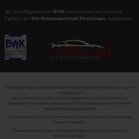
Wir sind Mitglied beim
BVfK
und arbeiten mit unserem
Partner, der
Kfz-Meisterwerkstatt
Kirschmann
, zusammen.
1
Ehemaliger Neupreis (Unverbindliche Preisempfehlung des Herstellers am Tag der
Erstzulassung).
Der errechnete Preisvorteil sowie die angegebene Ersparnis errechnet sich
gegenüber der ehemaligen unverbindlichen Preisempfehlung des Herstellers am
Tag der Erstzulassung (Neupreis).
2
Hierbei handelt es sich um ein Finanzierungs-Angebot. Preise sind Bruttopreise.
Irrtümer vorbehalten.
3
Hierbei handelt es sich um ein Leasing-Angebot. Preise sind Bruttopreise.
Irrtümer vorbehalten.