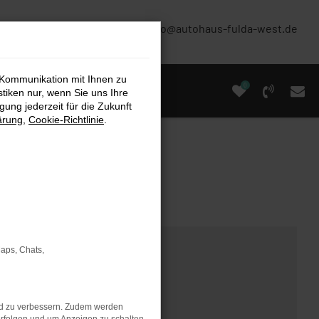
(0661) 67 90 88 0
info@autohaus-fulda-west.de
 Kommunikation mit Ihnen zu
0
stiken nur, wenn Sie uns Ihre
ung jederzeit für die Zukunft
ärung
,
Cookie-Richtlinie
.
Maps, Chats,
nd zu verbessern. Zudem werden