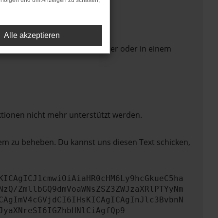
rfolgen und um Anzeigen zu schalten,
Alle akzeptieren
 Seite in einem anderen Browser oder in einem
ktionen nicht mehr unterstützt werden.
lem zu beheben. Du kannst uns diesen Text schicken,
KICAgICJ1cmwiOiAiaHR0cHM6Ly9hcGkueC5ha
NzQ/ZmllbGQ9dmVoaWNsZSZ3ZWJzaXRlPTYyNm
CAgImV4cGVjdCI6IHsKICAgICAgInJlc3BvbnN
JyaXNreSI6IGZhbHNlCiAgfQp9