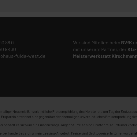
 90 88 0
Wir sind Mitglied beim
BVfK
un
 90 88 30
mit unserem Partner, der
Kfz-
tohaus-fulda-west.de
Meisterwerkstatt
Kirschman
maliger Neupreis (Unverbindliche Preisempfehlung des Herstellers am Tag der Erstzulass
 Ersparnis errechnet sich gegenüber der ehemaligen unverbindlichen Preisempfehlung des
ei handelt es sich um ein Finanzierungs-Angebot. Preise sind Bruttopreise. Irrtümer vorbe
erbei handelt es sich um ein Leasing-Angebot. Preise sind Bruttopreise. Irrtümer vorbehal