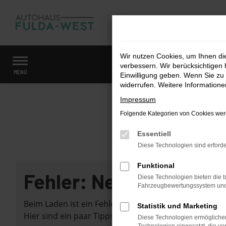
Zum
Hauptinhalt
springen
Wir nutzen Cookies, um Ihnen d
verbessern. Wir berücksichtigen 
Startseite
Fahrzeugangebote
Fahrzeugmarkt
MENÜ
Einwilligung geben. Wenn Sie zu 
widerrufen. Weitere Information
Impressum
Folgende Kategorien von Cookies werd
Essentiell
Diese Technologien sind erforde
Funktional
Fehler: Network Error
Diese Technologien bieten die b
Fahrzeugbewertungssystem und w
Beim Laden ist ein Fehler aufgetreten.
Statistik und Marketing
Hier sind ein paar Tipps, die dir helfen können:
Diese Technologien ermöglichen