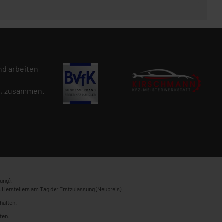
d arbeiten
n
, zusammen.
ung).
 Herstellers am Tag der Erstzulassung (Neupreis).
halten.
ten.