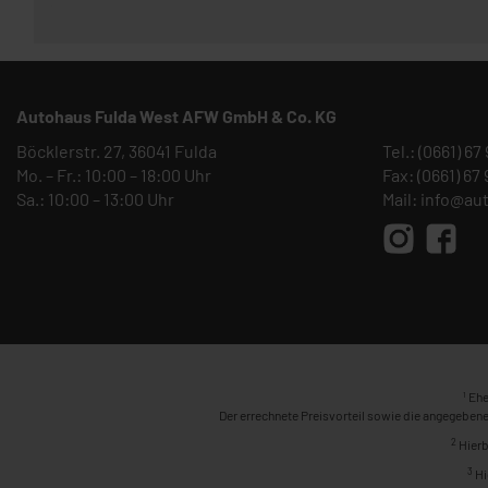
Autohaus Fulda West AFW GmbH & Co. KG
Böcklerstr. 27, 36041 Fulda
Tel.:
(0661) 67
Mo. – Fr.: 10:00 – 18:00 Uhr
Fax: (0661) 67
Sa.: 10:00 – 13:00 Uhr
Mail:
info@au
1
Ehe
Der errechnete Preisvorteil sowie die angegebene
2
Hierb
3
Hi