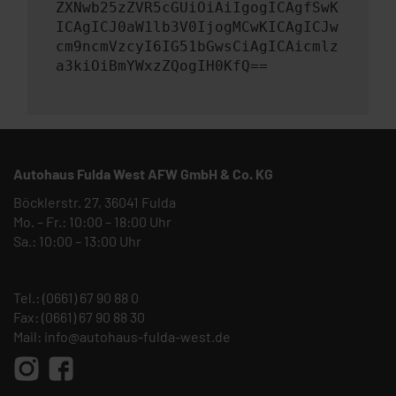
ZXNwb25zZVR5cGUiOiAiIgogICAgfSwK
ICAgICJ0aW1lb3V0IjogMCwKICAgICJw
cm9ncmVzcyI6IG51bGwsCiAgICAicmlz
a3kiOiBmYWxzZQogIH0KfQ==
Autohaus Fulda West AFW GmbH & Co. KG
Böcklerstr. 27, 36041 Fulda
Mo. – Fr.: 10:00 – 18:00 Uhr
Sa.: 10:00 – 13:00 Uhr
Tel.:
(0661) 67 90 88 0
Fax: (0661) 67 90 88 30
Mail:
info@autohaus-fulda-west.de