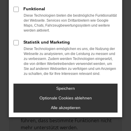
Laden andere Webseiten, zum Beispiel
deine Suchmaschine?
Funktional
Diese Technologien bieten die bestmögliche Funktionalität
Prüfe deine Browsererweiterungen.
der Webseite. Services von Drittanbietern wie Google
Manche Erweiterungen, wie Werbeblocker,
Maps, Chats, Fahrzeugbewertungssystem und weitere
können das Laden bestimmter Seiten
werden aktiviert.
verhindern. Funktioniert die Seite in einem
Statistik und Marketing
anderen Browser oder in einem privaten
Diese Technologien ermöglichen es uns, die Nutzung der
Fenster?
Webseite zu analysieren, um die Leistung zu messen und
zu verbessern. Zudem werden Technologien eingesetzt,
Starte dein Gerät neu.
die von dritten Werbetreibenden verwendet werden, um
Das kann manchmal helfen,
Sie auf anderen Webseiten zu verfolgen und um Anzeigen
zu schalten, die für Ihre Interessen relevant sind.
vorübergehende Probleme zu beheben.
Stelle sicher, dass dein Browser und dein
Speichern
Betriebssystem auf dem neuesten Stand
Optionale Cookies ablehnen
sind.
Veraltete Software birgt nicht nur ein
Alle akzeptieren
Sicherheitsrisiko, sondern kann auch dazu
führen, dass bestimmte Funktionen nicht
mehr unterstützt werden.