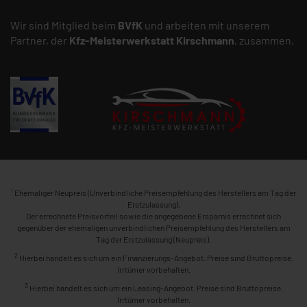
Wir sind Mitglied beim
BVfK
und arbeiten mit unserem
Partner, der
Kfz-Meisterwerkstatt
Kirschmann
, zusammen.
1
Ehemaliger Neupreis (Unverbindliche Preisempfehlung des Herstellers am Tag der
Erstzulassung).
Der errechnete Preisvorteil sowie die angegebene Ersparnis errechnet sich
gegenüber der ehemaligen unverbindlichen Preisempfehlung des Herstellers am
Tag der Erstzulassung (Neupreis).
2
Hierbei handelt es sich um ein Finanzierungs-Angebot. Preise sind Bruttopreise.
Irrtümer vorbehalten.
3
Hierbei handelt es sich um ein Leasing-Angebot. Preise sind Bruttopreise.
Irrtümer vorbehalten.