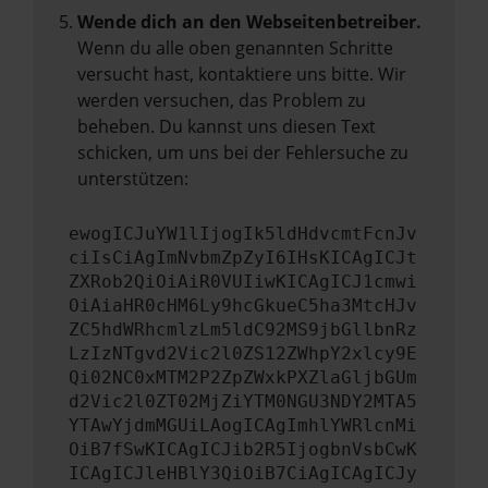
Wende dich an den Webseitenbetreiber.
Wenn du alle oben genannten Schritte
versucht hast, kontaktiere uns bitte. Wir
werden versuchen, das Problem zu
beheben. Du kannst uns diesen Text
schicken, um uns bei der Fehlersuche zu
unterstützen:
ewogICJuYW1lIjogIk5ldHdvcmtFcnJv
ciIsCiAgImNvbmZpZyI6IHsKICAgICJt
ZXRob2QiOiAiR0VUIiwKICAgICJ1cmwi
OiAiaHR0cHM6Ly9hcGkueC5ha3MtcHJv
ZC5hdWRhcmlzLm5ldC92MS9jbGllbnRz
LzIzNTgvd2Vic2l0ZS12ZWhpY2xlcy9E
Qi02NC0xMTM2P2ZpZWxkPXZlaGljbGUm
d2Vic2l0ZT02MjZiYTM0NGU3NDY2MTA5
YTAwYjdmMGUiLAogICAgImhlYWRlcnMi
OiB7fSwKICAgICJib2R5IjogbnVsbCwK
ICAgICJleHBlY3QiOiB7CiAgICAgICJy