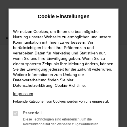
Zum
Hauptinhalt
Cookie Einstellungen
springen
Wir nutzen Cookies, um Ihnen die bestmögliche
Nutzung unserer Webseite zu ermöglichen und unsere
Startseite
Fahrzeugangebote
Fahrzeugmarkt
Kommunikation mit Ihnen zu verbessern. Wir
berücksichtigen hierbei Ihre Präferenzen und
Fahrzeugmarkt
verarbeiten Daten für Marketing und Statistiken nur,
wenn Sie uns Ihre Einwilligung geben. Wenn Sie zu
einem späteren Zeitpunkt Ihre Meinung ändern, können
Sie die Einwilligung jederzeit für die Zukunft widerrufen.
Weitere Informationen zum Umfang der
Datenverarbeitung finden Sie hier:
Fehler: Network Error
Datenschutzerklärung
,
Cookie-Richtlinie
.
Impressum
Beim Laden ist ein Fehler aufgetreten.
Folgende Kategorien von Cookies werden von uns eingesetzt:
Hier sind ein paar Tipps, die dir helfen können:
Essentiell
Überprüfe deine Firewall und deine
Diese Technologien sind erforderlich, um die
Internetverbindung.
Kernfunktionalität der Webseite zu gewährleisten.