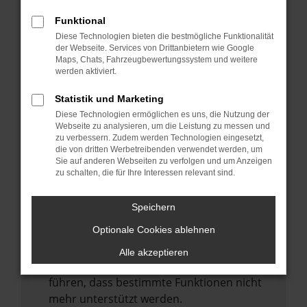
Laden andere Webseiten, zum Beispiel
deine Suchmaschine?
Funktional
Diese Technologien bieten die bestmögliche Funktionalität
Prüfe deine Browsererweiterungen.
der Webseite. Services von Drittanbietern wie Google
Manche Erweiterungen, wie Werbeblocker,
Maps, Chats, Fahrzeugbewertungssystem und weitere
können das Laden bestimmter Seiten
werden aktiviert.
verhindern. Funktioniert die Seite in einem
Statistik und Marketing
anderen Browser oder in einem privaten
Diese Technologien ermöglichen es uns, die Nutzung der
Fenster?
Webseite zu analysieren, um die Leistung zu messen und
zu verbessern. Zudem werden Technologien eingesetzt,
Starte dein Gerät neu.
die von dritten Werbetreibenden verwendet werden, um
Das kann manchmal helfen,
Sie auf anderen Webseiten zu verfolgen und um Anzeigen
zu schalten, die für Ihre Interessen relevant sind.
vorübergehende Probleme zu beheben.
Stelle sicher, dass dein Browser und dein
Speichern
Betriebssystem auf dem neuesten Stand
Optionale Cookies ablehnen
sind.
Veraltete Software birgt nicht nur ein
Alle akzeptieren
Sicherheitsrisiko, sondern kann auch dazu
führen, dass bestimmte Funktionen nicht
mehr unterstützt werden.