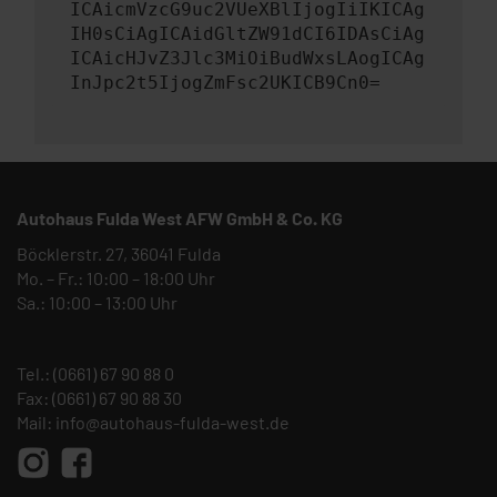
ICAicmVzcG9uc2VUeXBlIjogIiIKICAg
IH0sCiAgICAidGltZW91dCI6IDAsCiAg
ICAicHJvZ3Jlc3MiOiBudWxsLAogICAg
InJpc2t5IjogZmFsc2UKICB9Cn0=
Autohaus Fulda West AFW GmbH & Co. KG
Böcklerstr. 27, 36041 Fulda
Mo. – Fr.: 10:00 – 18:00 Uhr
Sa.: 10:00 – 13:00 Uhr
Tel.:
(0661) 67 90 88 0
Fax: (0661) 67 90 88 30
Mail:
info@autohaus-fulda-west.de