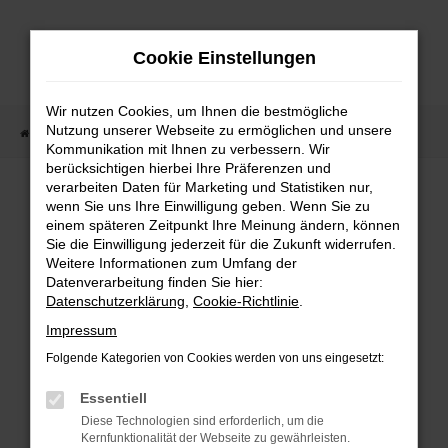
Zum
Hauptinhalt
Cookie Einstellungen
springen
Wir nutzen Cookies, um Ihnen die bestmögliche
Nutzung unserer Webseite zu ermöglichen und unsere
Startseite
Fahrzeugangebote
Fahrzeugmarkt
Kommunikation mit Ihnen zu verbessern. Wir
berücksichtigen hierbei Ihre Präferenzen und
Fahrzeugmarkt
verarbeiten Daten für Marketing und Statistiken nur,
wenn Sie uns Ihre Einwilligung geben. Wenn Sie zu
einem späteren Zeitpunkt Ihre Meinung ändern, können
Sie die Einwilligung jederzeit für die Zukunft widerrufen.
Weitere Informationen zum Umfang der
Datenverarbeitung finden Sie hier:
Fehler: Network Error
Datenschutzerklärung
,
Cookie-Richtlinie
.
Impressum
Beim Laden ist ein Fehler aufgetreten.
Folgende Kategorien von Cookies werden von uns eingesetzt:
Hier sind ein paar Tipps, die dir helfen können:
Essentiell
Überprüfe deine Firewall und deine
Diese Technologien sind erforderlich, um die
Internetverbindung.
Kernfunktionalität der Webseite zu gewährleisten.