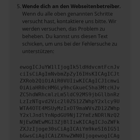
Wende dich an den Webseitenbetreiber.
Wenn du alle oben genannten Schritte
versucht hast, kontaktiere uns bitte. Wir
werden versuchen, das Problem zu
beheben. Du kannst uns diesen Text
schicken, um uns bei der Fehlersuche zu
unterstützen:
ewogICJuYW1lIjogIk5ldHdvcmtFcnJv
ciIsCiAgImNvbmZpZyI6IHsKICAgICJt
ZXRob2QiOiAiR0VUIiwKICAgICJ1cmwi
OiAiaHR0cHM6Ly9hcGkueC5ha3MtcHJv
ZC5hdWRhcmlzLm5ldC92MS9jbGllbnRz
LzIzNTgvd2Vic2l0ZS12ZWhpY2xlcy9U
WTA4OTE4MSUyMzIxOT9maWVsZD12ZWhp
Y2xlJndlYnNpdGU9NjI2YmEzNDRlNzQ2
NjEwOWEwMGI3ZjBlIiwKICAgICJoZWFk
ZXJzIjoge30sCiAgICAiYm9keSI6IG51
bGwsCiAgICAiZXhwZWN0IjogewogICAg