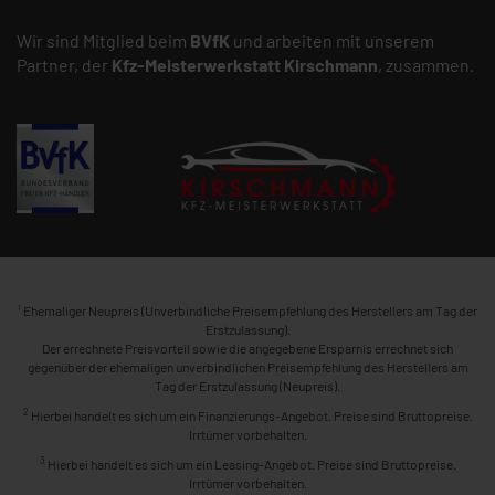
Wir sind Mitglied beim
BVfK
und arbeiten mit unserem
Partner, der
Kfz-Meisterwerkstatt
Kirschmann
, zusammen.
1
Ehemaliger Neupreis (Unverbindliche Preisempfehlung des Herstellers am Tag der
Erstzulassung).
Der errechnete Preisvorteil sowie die angegebene Ersparnis errechnet sich
gegenüber der ehemaligen unverbindlichen Preisempfehlung des Herstellers am
Tag der Erstzulassung (Neupreis).
2
Hierbei handelt es sich um ein Finanzierungs-Angebot. Preise sind Bruttopreise.
Irrtümer vorbehalten.
3
Hierbei handelt es sich um ein Leasing-Angebot. Preise sind Bruttopreise.
Irrtümer vorbehalten.