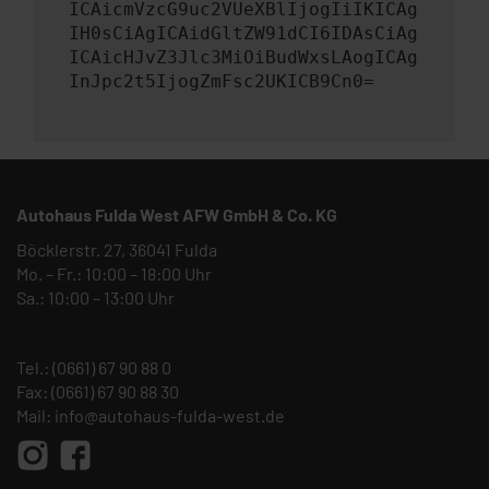
ICAicmVzcG9uc2VUeXBlIjogIiIKICAg
IH0sCiAgICAidGltZW91dCI6IDAsCiAg
ICAicHJvZ3Jlc3MiOiBudWxsLAogICAg
InJpc2t5IjogZmFsc2UKICB9Cn0=
Autohaus Fulda West AFW GmbH & Co. KG
Böcklerstr. 27, 36041 Fulda
Mo. – Fr.: 10:00 – 18:00 Uhr
Sa.: 10:00 – 13:00 Uhr
Tel.:
(0661) 67 90 88 0
Fax: (0661) 67 90 88 30
Mail:
info@autohaus-fulda-west.de