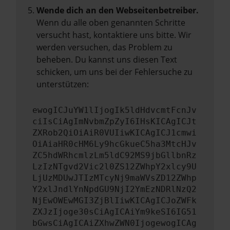
Wende dich an den Webseitenbetreiber.
Wenn du alle oben genannten Schritte
versucht hast, kontaktiere uns bitte. Wir
werden versuchen, das Problem zu
beheben. Du kannst uns diesen Text
schicken, um uns bei der Fehlersuche zu
unterstützen:
ewogICJuYW1lIjogIk5ldHdvcmtFcnJv
ciIsCiAgImNvbmZpZyI6IHsKICAgICJt
ZXRob2QiOiAiR0VUIiwKICAgICJ1cmwi
OiAiaHR0cHM6Ly9hcGkueC5ha3MtcHJv
ZC5hdWRhcmlzLm5ldC92MS9jbGllbnRz
LzIzNTgvd2Vic2l0ZS12ZWhpY2xlcy9U
LjUzMDUwJTIzMTcyNj9maWVsZD12ZWhp
Y2xlJndlYnNpdGU9NjI2YmEzNDRlNzQ2
NjEwOWEwMGI3ZjBlIiwKICAgICJoZWFk
ZXJzIjoge30sCiAgICAiYm9keSI6IG51
bGwsCiAgICAiZXhwZWN0IjogewogICAg