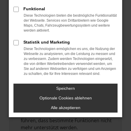
Laden andere Webseiten, zum Beispiel
deine Suchmaschine?
Funktional
Diese Technologien bieten die bestmögliche Funktionalität
Prüfe deine Browsererweiterungen.
der Webseite. Services von Drittanbietern wie Google
Manche Erweiterungen, wie Werbeblocker,
Maps, Chats, Fahrzeugbewertungssystem und weitere
können das Laden bestimmter Seiten
werden aktiviert.
verhindern. Funktioniert die Seite in einem
Statistik und Marketing
anderen Browser oder in einem privaten
Diese Technologien ermöglichen es uns, die Nutzung der
Fenster?
Webseite zu analysieren, um die Leistung zu messen und
zu verbessern. Zudem werden Technologien eingesetzt,
Starte dein Gerät neu.
die von dritten Werbetreibenden verwendet werden, um
Das kann manchmal helfen,
Sie auf anderen Webseiten zu verfolgen und um Anzeigen
zu schalten, die für Ihre Interessen relevant sind.
vorübergehende Probleme zu beheben.
Stelle sicher, dass dein Browser und dein
Speichern
Betriebssystem auf dem neuesten Stand
Optionale Cookies ablehnen
sind.
Veraltete Software birgt nicht nur ein
Alle akzeptieren
Sicherheitsrisiko, sondern kann auch dazu
führen, dass bestimmte Funktionen nicht
mehr unterstützt werden.