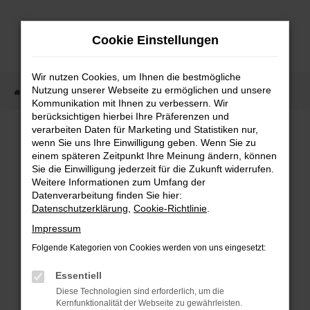
Zum
Hauptinhalt
Cookie Einstellungen
springen
Wir nutzen Cookies, um Ihnen die bestmögliche
Nutzung unserer Webseite zu ermöglichen und unsere
Startseite
Fahrzeugangebote
Fahrzeugmarkt
Kommunikation mit Ihnen zu verbessern. Wir
berücksichtigen hierbei Ihre Präferenzen und
Fahrzeugmarkt
verarbeiten Daten für Marketing und Statistiken nur,
wenn Sie uns Ihre Einwilligung geben. Wenn Sie zu
einem späteren Zeitpunkt Ihre Meinung ändern, können
Sie die Einwilligung jederzeit für die Zukunft widerrufen.
Weitere Informationen zum Umfang der
Datenverarbeitung finden Sie hier:
Fehler: Network Error
Datenschutzerklärung
,
Cookie-Richtlinie
.
Impressum
Beim Laden ist ein Fehler aufgetreten.
Folgende Kategorien von Cookies werden von uns eingesetzt:
Hier sind ein paar Tipps, die dir helfen können:
Essentiell
Überprüfe deine Firewall und deine
Diese Technologien sind erforderlich, um die
Internetverbindung.
Kernfunktionalität der Webseite zu gewährleisten.