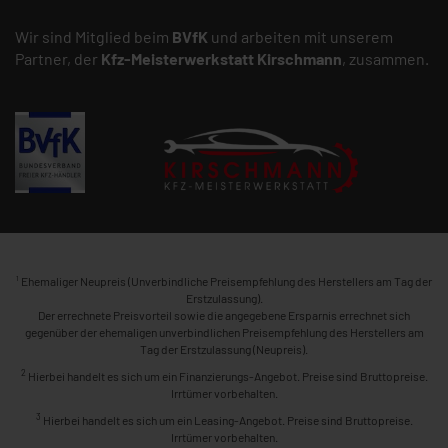
Wir sind Mitglied beim
BVfK
und arbeiten mit unserem
Partner, der
Kfz-Meisterwerkstatt
Kirschmann
, zusammen.
1
Ehemaliger Neupreis (Unverbindliche Preisempfehlung des Herstellers am Tag der
Erstzulassung).
Der errechnete Preisvorteil sowie die angegebene Ersparnis errechnet sich
gegenüber der ehemaligen unverbindlichen Preisempfehlung des Herstellers am
Tag der Erstzulassung (Neupreis).
2
Hierbei handelt es sich um ein Finanzierungs-Angebot. Preise sind Bruttopreise.
Irrtümer vorbehalten.
3
Hierbei handelt es sich um ein Leasing-Angebot. Preise sind Bruttopreise.
Irrtümer vorbehalten.