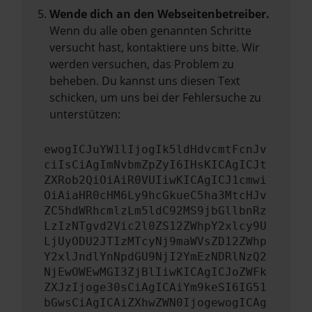
Wende dich an den Webseitenbetreiber.
Wenn du alle oben genannten Schritte
versucht hast, kontaktiere uns bitte. Wir
werden versuchen, das Problem zu
beheben. Du kannst uns diesen Text
schicken, um uns bei der Fehlersuche zu
unterstützen:
ewogICJuYW1lIjogIk5ldHdvcmtFcnJv
ciIsCiAgImNvbmZpZyI6IHsKICAgICJt
ZXRob2QiOiAiR0VUIiwKICAgICJ1cmwi
OiAiaHR0cHM6Ly9hcGkueC5ha3MtcHJv
ZC5hdWRhcmlzLm5ldC92MS9jbGllbnRz
LzIzNTgvd2Vic2l0ZS12ZWhpY2xlcy9U
LjUyODU2JTIzMTcyNj9maWVsZD12ZWhp
Y2xlJndlYnNpdGU9NjI2YmEzNDRlNzQ2
NjEwOWEwMGI3ZjBlIiwKICAgICJoZWFk
ZXJzIjoge30sCiAgICAiYm9keSI6IG51
bGwsCiAgICAiZXhwZWN0IjogewogICAg