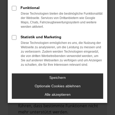
Laden andere Webseiten, zum Beispiel
deine Suchmaschine?
Funktional
Diese Technologien bieten die bestmögliche Funktionalität
Prüfe deine Browsererweiterungen.
der Webseite. Services von Drittanbietern wie Google
Manche Erweiterungen, wie Werbeblocker,
Maps, Chats, Fahrzeugbewertungssystem und weitere
können das Laden bestimmter Seiten
werden aktiviert.
verhindern. Funktioniert die Seite in einem
Statistik und Marketing
anderen Browser oder in einem privaten
Diese Technologien ermöglichen es uns, die Nutzung der
Fenster?
Webseite zu analysieren, um die Leistung zu messen und
zu verbessern. Zudem werden Technologien eingesetzt,
Starte dein Gerät neu.
die von dritten Werbetreibenden verwendet werden, um
Das kann manchmal helfen,
Sie auf anderen Webseiten zu verfolgen und um Anzeigen
zu schalten, die für Ihre Interessen relevant sind.
vorübergehende Probleme zu beheben.
Stelle sicher, dass dein Browser und dein
Speichern
Betriebssystem auf dem neuesten Stand
Optionale Cookies ablehnen
sind.
Veraltete Software birgt nicht nur ein
Alle akzeptieren
Sicherheitsrisiko, sondern kann auch dazu
führen, dass bestimmte Funktionen nicht
mehr unterstützt werden.