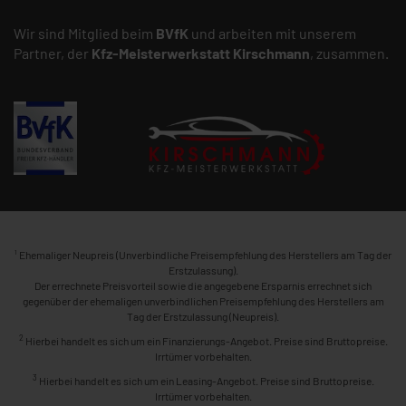
Wir sind Mitglied beim
BVfK
und arbeiten mit unserem
Partner, der
Kfz-Meisterwerkstatt
Kirschmann
, zusammen.
1
Ehemaliger Neupreis (Unverbindliche Preisempfehlung des Herstellers am Tag der
Erstzulassung).
Der errechnete Preisvorteil sowie die angegebene Ersparnis errechnet sich
gegenüber der ehemaligen unverbindlichen Preisempfehlung des Herstellers am
Tag der Erstzulassung (Neupreis).
2
Hierbei handelt es sich um ein Finanzierungs-Angebot. Preise sind Bruttopreise.
Irrtümer vorbehalten.
3
Hierbei handelt es sich um ein Leasing-Angebot. Preise sind Bruttopreise.
Irrtümer vorbehalten.