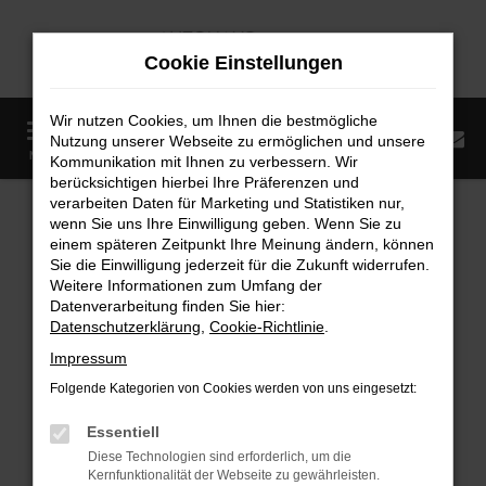
Zum
Hauptinhalt
Cookie Einstellungen
springen
Wir nutzen Cookies, um Ihnen die bestmögliche
0
Nutzung unserer Webseite zu ermöglichen und unsere
Startseite
Fahrzeugangebote
Fahrzeugmarkt
MENÜ
Kommunikation mit Ihnen zu verbessern. Wir
berücksichtigen hierbei Ihre Präferenzen und
Fahrzeugmarkt
verarbeiten Daten für Marketing und Statistiken nur,
wenn Sie uns Ihre Einwilligung geben. Wenn Sie zu
einem späteren Zeitpunkt Ihre Meinung ändern, können
Sie die Einwilligung jederzeit für die Zukunft widerrufen.
Weitere Informationen zum Umfang der
Datenverarbeitung finden Sie hier:
Fehler: Network Error
Datenschutzerklärung
,
Cookie-Richtlinie
.
Impressum
Beim Laden ist ein Fehler aufgetreten.
Folgende Kategorien von Cookies werden von uns eingesetzt:
Hier sind ein paar Tipps, die dir helfen können:
Essentiell
Überprüfe deine Firewall und deine
Diese Technologien sind erforderlich, um die
Internetverbindung.
Kernfunktionalität der Webseite zu gewährleisten.