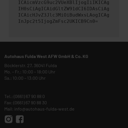
ICAicmVzcG9uc2VUeXBlIjogIiIKICAg
IH0sCiAgICAidGltZW91dCI6IDAsCiAg
ICAicHJvZ3Jlc3MiOiBudWxsLAogICAg
InJpc2t5IjogZmFsc2UKICB9Cn0=
Autohaus Fulda West AFW GmbH & Co. KG
Böcklerstr. 27, 36041 Fulda
Mo. – Fr.: 10:00 – 18:00 Uhr
Sa.: 10:00 – 13:00 Uhr
Tel.:
(0661) 67 90 88 0
Fax: (0661) 67 90 88 30
Mail:
info@autohaus-fulda-west.de