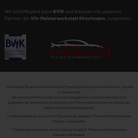
Wir sind Mitglied beim
BVfK
und arbeiten mit unserem
Partner, der
Kfz-Meisterwerkstatt
Kirschmann
, zusammen.
1
Ehemaliger Neupreis (Unverbindliche Preisempfehlung des Herstellers am Tag der
Erstzulassung).
Der errechnete Preisvorteil sowie die angegebene Ersparnis errechnet sich
gegenüber der ehemaligen unverbindlichen Preisempfehlung des Herstellers am
Tag der Erstzulassung (Neupreis).
2
Hierbei handelt es sich um ein Finanzierungs-Angebot. Preise sind Bruttopreise.
Irrtümer vorbehalten.
3
Hierbei handelt es sich um ein Leasing-Angebot. Preise sind Bruttopreise.
Irrtümer vorbehalten.