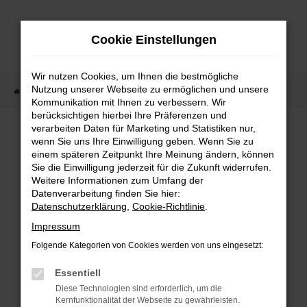
Zum
Hauptinhalt
Cookie Einstellungen
springen
Wir nutzen Cookies, um Ihnen die bestmögliche
Nutzung unserer Webseite zu ermöglichen und unsere
Startseite
Fahrzeugangebote
Fahrzeugmarkt
Kommunikation mit Ihnen zu verbessern. Wir
berücksichtigen hierbei Ihre Präferenzen und
Fahrzeugmarkt
verarbeiten Daten für Marketing und Statistiken nur,
wenn Sie uns Ihre Einwilligung geben. Wenn Sie zu
einem späteren Zeitpunkt Ihre Meinung ändern, können
Sie die Einwilligung jederzeit für die Zukunft widerrufen.
Weitere Informationen zum Umfang der
Datenverarbeitung finden Sie hier:
Fehler: Network Error
Datenschutzerklärung
,
Cookie-Richtlinie
.
Impressum
Beim Laden ist ein Fehler aufgetreten.
Folgende Kategorien von Cookies werden von uns eingesetzt:
Hier sind ein paar Tipps, die dir helfen können:
Essentiell
Überprüfe deine Firewall und deine
Diese Technologien sind erforderlich, um die
Internetverbindung.
Kernfunktionalität der Webseite zu gewährleisten.