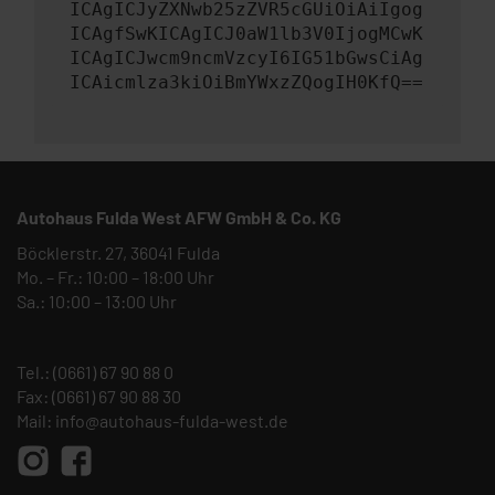
ICAgICJyZXNwb25zZVR5cGUiOiAiIgog
ICAgfSwKICAgICJ0aW1lb3V0IjogMCwK
ICAgICJwcm9ncmVzcyI6IG51bGwsCiAg
ICAicmlza3kiOiBmYWxzZQogIH0KfQ==
Autohaus Fulda West AFW GmbH & Co. KG
Böcklerstr. 27, 36041 Fulda
Mo. – Fr.: 10:00 – 18:00 Uhr
Sa.: 10:00 – 13:00 Uhr
Tel.:
(0661) 67 90 88 0
Fax: (0661) 67 90 88 30
Mail:
info@autohaus-fulda-west.de