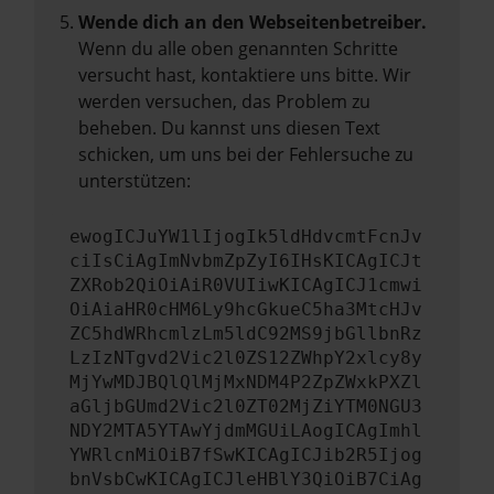
Wende dich an den Webseitenbetreiber.
Wenn du alle oben genannten Schritte
versucht hast, kontaktiere uns bitte. Wir
werden versuchen, das Problem zu
beheben. Du kannst uns diesen Text
schicken, um uns bei der Fehlersuche zu
unterstützen:
ewogICJuYW1lIjogIk5ldHdvcmtFcnJv
ciIsCiAgImNvbmZpZyI6IHsKICAgICJt
ZXRob2QiOiAiR0VUIiwKICAgICJ1cmwi
OiAiaHR0cHM6Ly9hcGkueC5ha3MtcHJv
ZC5hdWRhcmlzLm5ldC92MS9jbGllbnRz
LzIzNTgvd2Vic2l0ZS12ZWhpY2xlcy8y
MjYwMDJBQlQlMjMxNDM4P2ZpZWxkPXZl
aGljbGUmd2Vic2l0ZT02MjZiYTM0NGU3
NDY2MTA5YTAwYjdmMGUiLAogICAgImhl
YWRlcnMiOiB7fSwKICAgICJib2R5Ijog
bnVsbCwKICAgICJleHBlY3QiOiB7CiAg