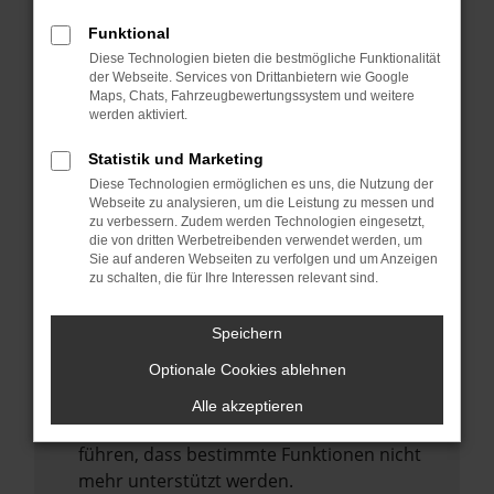
Laden andere Webseiten, zum Beispiel
deine Suchmaschine?
Funktional
Diese Technologien bieten die bestmögliche Funktionalität
Prüfe deine Browsererweiterungen.
der Webseite. Services von Drittanbietern wie Google
Manche Erweiterungen, wie Werbeblocker,
Maps, Chats, Fahrzeugbewertungssystem und weitere
können das Laden bestimmter Seiten
werden aktiviert.
verhindern. Funktioniert die Seite in einem
Statistik und Marketing
anderen Browser oder in einem privaten
Diese Technologien ermöglichen es uns, die Nutzung der
Fenster?
Webseite zu analysieren, um die Leistung zu messen und
zu verbessern. Zudem werden Technologien eingesetzt,
Starte dein Gerät neu.
die von dritten Werbetreibenden verwendet werden, um
Das kann manchmal helfen,
Sie auf anderen Webseiten zu verfolgen und um Anzeigen
zu schalten, die für Ihre Interessen relevant sind.
vorübergehende Probleme zu beheben.
Stelle sicher, dass dein Browser und dein
Speichern
Betriebssystem auf dem neuesten Stand
Optionale Cookies ablehnen
sind.
Veraltete Software birgt nicht nur ein
Alle akzeptieren
Sicherheitsrisiko, sondern kann auch dazu
führen, dass bestimmte Funktionen nicht
mehr unterstützt werden.