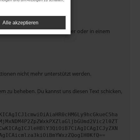
rfolgen und um Anzeigen zu schalten,
Alle akzeptieren
 Seite in einem anderen Browser oder in einem
ktionen nicht mehr unterstützt werden.
lem zu beheben. Du kannst uns diesen Text schicken,
KICAgICJ1cmwiOiAiaHR0cHM6Ly9hcGkueC5ha
MjMxNDM4P2ZpZWxkPXZlaGljbGUmd2Vic2l0ZT
CwKICAgICJleHBlY3QiOiB7CiAgICAgICJyZXN
AgICAicmlza3kiOiBmYWxzZQogIH0KfQ==