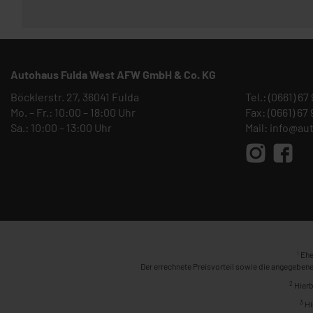
Autohaus Fulda West AFW GmbH & Co. KG
Böcklerstr. 27, 36041 Fulda
Tel.:
(0661) 67
Mo. – Fr.: 10:00 – 18:00 Uhr
Fax: (0661) 67
Sa.: 10:00 – 13:00 Uhr
Mail:
info@au
1
Ehe
Der errechnete Preisvorteil sowie die angegebene
2
Hierb
3
Hi