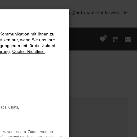
(0661) 67 90 88 0
info@autohaus-fulda-west.de
 Kommunikation mit Ihnen zu
0
stiken nur, wenn Sie uns Ihre
ung jederzeit für die Zukunft
ärung
,
Cookie-Richtlinie
.
Maps, Chats,
nd zu verbessern. Zudem werden