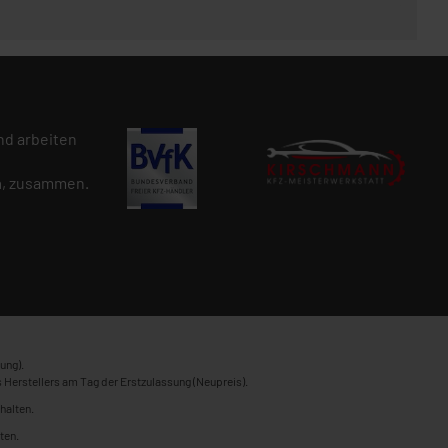
d arbeiten
n
, zusammen.
ung).
 Herstellers am Tag der Erstzulassung (Neupreis).
halten.
ten.