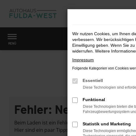
Zum
Hauptinhalt
springen
Wir nutzen Cookies, um Ihnen d
verbessern. Wir berücksichtigen 
Startseite
Fahrzeugangebote
Fahrzeugmarkt
MENÜ
Einwilligung geben. Wenn Sie zu 
widerrufen. Weitere Information
Impressum
Folgende Kategorien von Cookies werd
Essentiell
Diese Technologien sind erforde
Funktional
Fehler: Network Error
Diese Technologien bieten die b
Fahrzeugbewertungssystem und w
Beim Laden ist ein Fehler aufgetreten.
Statistik und Marketing
Hier sind ein paar Tipps, die dir helfen können:
Diese Technologien ermöglichen