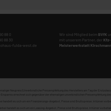
 90 88 0
Wir sind Mitglied beim
BVfK
un
 90 88 30
mit unserem Partner, der
Kfz-
tohaus-fulda-west.de
Meisterwerkstatt
Kirschman
maliger Neupreis (Unverbindliche Preisempfehlung des Herstellers am Tag der Erstzulass
 Ersparnis errechnet sich gegenüber der ehemaligen unverbindlichen Preisempfehlung des
ei handelt es sich um ein Finanzierungs-Angebot. Preise sind Bruttopreise. Irrtümer vorbe
erbei handelt es sich um ein Leasing-Angebot. Preise sind Bruttopreise. Irrtümer vorbehal