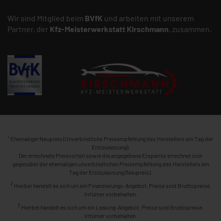
Wir sind Mitglied beim
BVfK
und arbeiten mit unserem
Partner, der
Kfz-Meisterwerkstatt
Kirschmann
, zusammen.
1
Ehemaliger Neupreis (Unverbindliche Preisempfehlung des Herstellers am Tag der
Erstzulassung).
Der errechnete Preisvorteil sowie die angegebene Ersparnis errechnet sich
gegenüber der ehemaligen unverbindlichen Preisempfehlung des Herstellers am
Tag der Erstzulassung (Neupreis).
2
Hierbei handelt es sich um ein Finanzierungs-Angebot. Preise sind Bruttopreise.
Irrtümer vorbehalten.
3
Hierbei handelt es sich um ein Leasing-Angebot. Preise sind Bruttopreise.
Irrtümer vorbehalten.