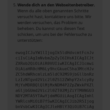
Wende dich an den Webseitenbetreiber.
Wenn du alle oben genannten Schritte
versucht hast, kontaktiere uns bitte. Wir
werden versuchen, das Problem zu
beheben. Du kannst uns diesen Text
schicken, um uns bei der Fehlersuche zu
unterstützen:
ewogICJuYW1lIjogIk5ldHdvcmtFcnJv
ciIsCiAgImNvbmZpZyI6IHsKICAgICJt
ZXRob2QiOiAiR0VUIiwKICAgICJ1cmwi
OiAiaHR0cHM6Ly9hcGkueC5ha3MtcHJv
ZC5hdWRhcmlzLm5ldC92MS9jbGllbnRz
LzIzNTgvd2Vic2l0ZS12ZWhpY2xlcy8y
MjYxMDRBQlQlMjMxNDM4P2ZpZWxkPXZl
aGljbGUmd2Vic2l0ZT02MjZiYTM0NGU3
NDY2MTA5YTAwYjdmMGUiLAogICAgImhl
YWRlcnMiOiB7fSwKICAgICJib2R5Ijog
bnVsbCwKICAgICJleHBlY3QiOiB7CiAg