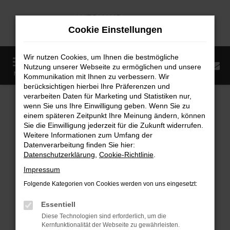
Zum
Hauptinhalt
Cookie Einstellungen
springen
Wir nutzen Cookies, um Ihnen die bestmögliche
0
Nutzung unserer Webseite zu ermöglichen und unsere
Startseite
Fahrzeugangebote
Fahrzeugmarkt
MENÜ
Kommunikation mit Ihnen zu verbessern. Wir
berücksichtigen hierbei Ihre Präferenzen und
Fahrzeugmarkt
verarbeiten Daten für Marketing und Statistiken nur,
wenn Sie uns Ihre Einwilligung geben. Wenn Sie zu
einem späteren Zeitpunkt Ihre Meinung ändern, können
Sie die Einwilligung jederzeit für die Zukunft widerrufen.
Weitere Informationen zum Umfang der
Datenverarbeitung finden Sie hier:
Fehler: Network Error
Datenschutzerklärung
,
Cookie-Richtlinie
.
Impressum
Beim Laden ist ein Fehler aufgetreten.
Folgende Kategorien von Cookies werden von uns eingesetzt:
Hier sind ein paar Tipps, die dir helfen können:
Essentiell
Überprüfe deine Firewall und deine
Diese Technologien sind erforderlich, um die
Internetverbindung.
Kernfunktionalität der Webseite zu gewährleisten.