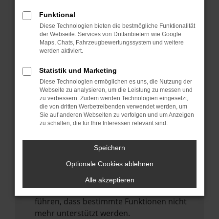
Laden andere Webseiten, zum Beispiel
deine Suchmaschine?
Funktional
Diese Technologien bieten die bestmögliche Funktionalität
Prüfe deine Browsererweiterungen.
der Webseite. Services von Drittanbietern wie Google
Manche Erweiterungen, wie Werbeblocker,
Maps, Chats, Fahrzeugbewertungssystem und weitere
können das Laden bestimmter Seiten
werden aktiviert.
verhindern. Funktioniert die Seite in einem
Statistik und Marketing
anderen Browser oder in einem privaten
Diese Technologien ermöglichen es uns, die Nutzung der
Fenster?
Webseite zu analysieren, um die Leistung zu messen und
zu verbessern. Zudem werden Technologien eingesetzt,
Starte dein Gerät neu.
die von dritten Werbetreibenden verwendet werden, um
Das kann manchmal helfen,
Sie auf anderen Webseiten zu verfolgen und um Anzeigen
zu schalten, die für Ihre Interessen relevant sind.
vorübergehende Probleme zu beheben.
Stelle sicher, dass dein Browser und dein
Speichern
Betriebssystem auf dem neuesten Stand
Optionale Cookies ablehnen
sind.
Veraltete Software birgt nicht nur ein
Alle akzeptieren
Sicherheitsrisiko, sondern kann auch dazu
führen, dass bestimmte Funktionen nicht
mehr unterstützt werden.