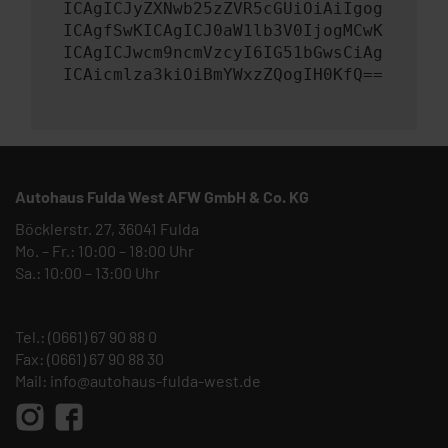
ICAgICJyZXNwb25zZVR5cGUiOiAiIgog
ICAgfSwKICAgICJ0aW1lb3V0IjogMCwK
ICAgICJwcm9ncmVzcyI6IG51bGwsCiAg
ICAicmlza3kiOiBmYWxzZQogIH0KfQ==
Autohaus Fulda West AFW GmbH & Co. KG
Böcklerstr. 27, 36041 Fulda
Mo. – Fr.: 10:00 – 18:00 Uhr
Sa.: 10:00 – 13:00 Uhr
Tel.:
(0661) 67 90 88 0
Fax: (0661) 67 90 88 30
Mail:
info@autohaus-fulda-west.de