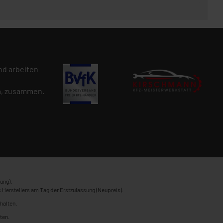
d arbeiten
n
, zusammen.
ung).
 Herstellers am Tag der Erstzulassung (Neupreis).
halten.
ten.