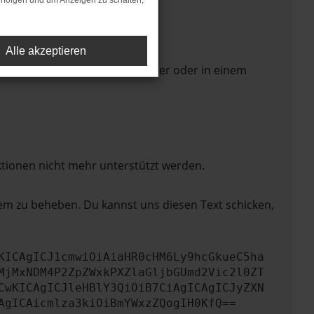
rfolgen und um Anzeigen zu schalten,
Alle akzeptieren
 Seite in einem anderen Browser oder in einem
ktionen nicht mehr unterstützt werden.
lem zu beheben. Du kannst uns diesen Text schicken,
KICAgICJ1cmwiOiAiaHR0cHM6Ly9hcGkueC5ha
MjMxNDM4P2ZpZWxkPXZlaGljbGUmd2Vic2l0ZT
CwKICAgICJleHBlY3QiOiB7CiAgICAgICJyZXN
AgICAicmlza3kiOiBmYWxzZQogIH0KfQ==