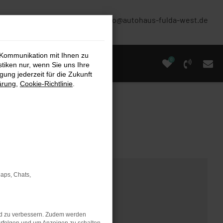
(0661) 67 90 88 0
info@autohaus-fulda-west.de
 Kommunikation mit Ihnen zu
0
stiken nur, wenn Sie uns Ihre
ung jederzeit für die Zukunft
ärung
,
Cookie-Richtlinie
.
Maps, Chats,
nd zu verbessern. Zudem werden