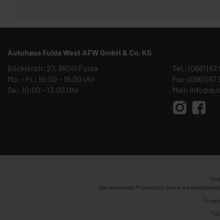
Autohaus Fulda West AFW GmbH & Co. KG
Böcklerstr. 27, 36041 Fulda
Tel.:
(0661) 67
Mo. – Fr.: 10:00 – 18:00 Uhr
Fax: (0661) 67
Sa.: 10:00 – 13:00 Uhr
Mail:
info@au
1
Ehe
Der errechnete Preisvorteil sowie die angegebene
2
Hierb
3
Hi