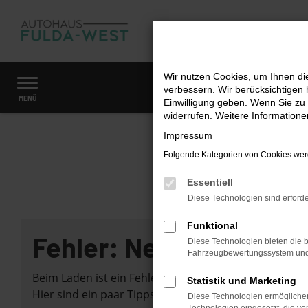
Zum
Hauptinhalt
springen
Wir nutzen Cookies, um Ihnen d
verbessern. Wir berücksichtigen 
Startseite
Fahrzeugangebote
Fahrzeugmarkt
MENÜ
Einwilligung geben. Wenn Sie zu 
widerrufen. Weitere Information
Impressum
Folgende Kategorien von Cookies werd
Essentiell
Diese Technologien sind erforde
Funktional
Fehler: Network Error
Diese Technologien bieten die b
Fahrzeugbewertungssystem und w
Beim Laden ist ein Fehler aufgetreten.
Statistik und Marketing
Hier sind ein paar Tipps, die dir helfen können:
Diese Technologien ermöglichen