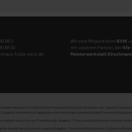
 90 88 0
Wir sind Mitglied beim
BVfK
un
 90 88 30
mit unserem Partner, der
Kfz-
tohaus-fulda-west.de
Meisterwerkstatt
Kirschman
maliger Neupreis (Unverbindliche Preisempfehlung des Herstellers am Tag der Erstzulass
 Ersparnis errechnet sich gegenüber der ehemaligen unverbindlichen Preisempfehlung des
ei handelt es sich um ein Finanzierungs-Angebot. Preise sind Bruttopreise. Irrtümer vorbe
erbei handelt es sich um ein Leasing-Angebot. Preise sind Bruttopreise. Irrtümer vorbehal