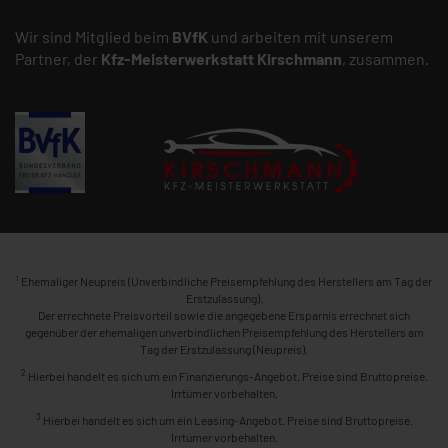
Wir sind Mitglied beim
BVfK
und arbeiten mit unserem
Partner, der
Kfz-Meisterwerkstatt
Kirschmann
, zusammen.
1
Ehemaliger Neupreis (Unverbindliche Preisempfehlung des Herstellers am Tag der
Erstzulassung).
Der errechnete Preisvorteil sowie die angegebene Ersparnis errechnet sich
gegenüber der ehemaligen unverbindlichen Preisempfehlung des Herstellers am
Tag der Erstzulassung (Neupreis).
2
Hierbei handelt es sich um ein Finanzierungs-Angebot. Preise sind Bruttopreise.
Irrtümer vorbehalten.
3
Hierbei handelt es sich um ein Leasing-Angebot. Preise sind Bruttopreise.
Irrtümer vorbehalten.