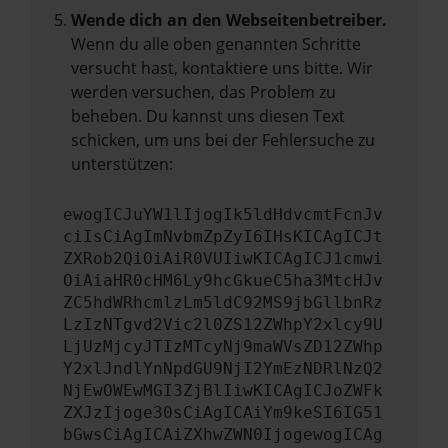
Wende dich an den Webseitenbetreiber.
Wenn du alle oben genannten Schritte
versucht hast, kontaktiere uns bitte. Wir
werden versuchen, das Problem zu
beheben. Du kannst uns diesen Text
schicken, um uns bei der Fehlersuche zu
unterstützen:
ewogICJuYW1lIjogIk5ldHdvcmtFcnJv
ciIsCiAgImNvbmZpZyI6IHsKICAgICJt
ZXRob2QiOiAiR0VUIiwKICAgICJ1cmwi
OiAiaHR0cHM6Ly9hcGkueC5ha3MtcHJv
ZC5hdWRhcmlzLm5ldC92MS9jbGllbnRz
LzIzNTgvd2Vic2l0ZS12ZWhpY2xlcy9U
LjUzMjcyJTIzMTcyNj9maWVsZD12ZWhp
Y2xlJndlYnNpdGU9NjI2YmEzNDRlNzQ2
NjEwOWEwMGI3ZjBlIiwKICAgICJoZWFk
ZXJzIjoge30sCiAgICAiYm9keSI6IG51
bGwsCiAgICAiZXhwZWN0IjogewogICAg