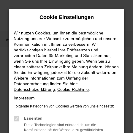
Zum
Hauptinhalt
Cookie Einstellungen
springen
Wir nutzen Cookies, um Ihnen die bestmögliche
Nutzung unserer Webseite zu ermöglichen und unsere
Startseite
Fahrzeugangebote
Fahrzeugmarkt
Kommunikation mit Ihnen zu verbessern. Wir
berücksichtigen hierbei Ihre Präferenzen und
Fahrzeugmarkt
verarbeiten Daten für Marketing und Statistiken nur,
wenn Sie uns Ihre Einwilligung geben. Wenn Sie zu
einem späteren Zeitpunkt Ihre Meinung ändern, können
Sie die Einwilligung jederzeit für die Zukunft widerrufen.
Weitere Informationen zum Umfang der
Datenverarbeitung finden Sie hier:
Fehler: Network Error
Datenschutzerklärung
,
Cookie-Richtlinie
.
Impressum
Beim Laden ist ein Fehler aufgetreten.
Folgende Kategorien von Cookies werden von uns eingesetzt:
Hier sind ein paar Tipps, die dir helfen können:
Essentiell
Überprüfe deine Firewall und deine
Diese Technologien sind erforderlich, um die
Internetverbindung.
Kernfunktionalität der Webseite zu gewährleisten.