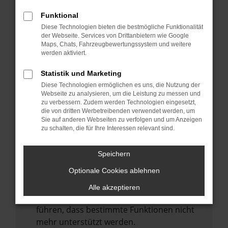
Laden andere Webseiten, zum Beispiel
deine Suchmaschine?
Funktional
Diese Technologien bieten die bestmögliche Funktionalität
Prüfe deine Browsererweiterungen.
der Webseite. Services von Drittanbietern wie Google
Manche Erweiterungen, wie Werbeblocker,
Maps, Chats, Fahrzeugbewertungssystem und weitere
können das Laden bestimmter Seiten
werden aktiviert.
verhindern. Funktioniert die Seite in einem
Statistik und Marketing
anderen Browser oder in einem privaten
Diese Technologien ermöglichen es uns, die Nutzung der
Fenster?
Webseite zu analysieren, um die Leistung zu messen und
zu verbessern. Zudem werden Technologien eingesetzt,
Starte dein Gerät neu.
die von dritten Werbetreibenden verwendet werden, um
Das kann manchmal helfen,
Sie auf anderen Webseiten zu verfolgen und um Anzeigen
zu schalten, die für Ihre Interessen relevant sind.
vorübergehende Probleme zu beheben.
Stelle sicher, dass dein Browser und dein
Speichern
Betriebssystem auf dem neuesten Stand
Optionale Cookies ablehnen
sind.
Veraltete Software birgt nicht nur ein
Alle akzeptieren
Sicherheitsrisiko, sondern kann auch dazu
führen, dass bestimmte Funktionen nicht
mehr unterstützt werden.