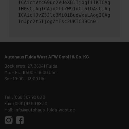
ICAicmVzcG9uc2VUeXBlIjogIiIKICAg
IH0sCiAgICAidGltZW91dCI6IDAsCiAg
ICAicHJvZ3Jlc3MiOiBudWxsLAogICAg
InJpc2t5IjogZmFsc2UKICB9Cn0=
Autohaus Fulda West AFW GmbH & Co. KG
Böcklerstr. 27, 36041 Fulda
Mo. – Fr.: 10:00 – 18:00 Uhr
Sa.: 10:00 – 13:00 Uhr
Tel.:
(0661) 67 90 88 0
Fax: (0661) 67 90 88 30
Mail:
info@autohaus-fulda-west.de