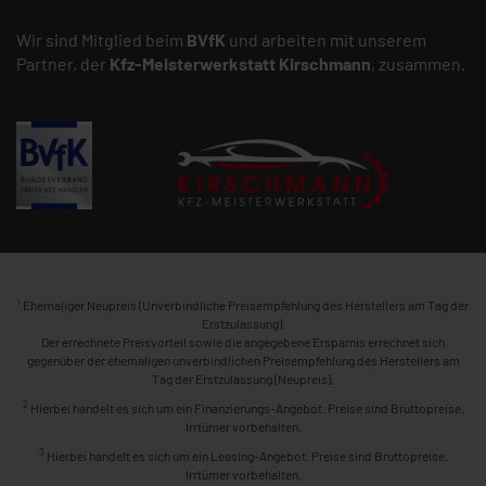
Wir sind Mitglied beim
BVfK
und arbeiten mit unserem
Partner, der
Kfz-Meisterwerkstatt
Kirschmann
, zusammen.
1
Ehemaliger Neupreis (Unverbindliche Preisempfehlung des Herstellers am Tag der
Erstzulassung).
Der errechnete Preisvorteil sowie die angegebene Ersparnis errechnet sich
gegenüber der ehemaligen unverbindlichen Preisempfehlung des Herstellers am
Tag der Erstzulassung (Neupreis).
2
Hierbei handelt es sich um ein Finanzierungs-Angebot. Preise sind Bruttopreise.
Irrtümer vorbehalten.
3
Hierbei handelt es sich um ein Leasing-Angebot. Preise sind Bruttopreise.
Irrtümer vorbehalten.