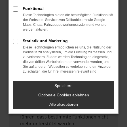
Laden andere Webseiten, zum Beispiel
deine Suchmaschine?
Funktional
Diese Technologien bieten die bestmögliche Funktionalität
Prüfe deine Browsererweiterungen.
der Webseite. Services von Drittanbietern wie Google
Manche Erweiterungen, wie Werbeblocker,
Maps, Chats, Fahrzeugbewertungssystem und weitere
können das Laden bestimmter Seiten
werden aktiviert.
verhindern. Funktioniert die Seite in einem
Statistik und Marketing
anderen Browser oder in einem privaten
Diese Technologien ermöglichen es uns, die Nutzung der
Fenster?
Webseite zu analysieren, um die Leistung zu messen und
zu verbessern. Zudem werden Technologien eingesetzt,
Starte dein Gerät neu.
die von dritten Werbetreibenden verwendet werden, um
Das kann manchmal helfen,
Sie auf anderen Webseiten zu verfolgen und um Anzeigen
zu schalten, die für Ihre Interessen relevant sind.
vorübergehende Probleme zu beheben.
Stelle sicher, dass dein Browser und dein
Speichern
Betriebssystem auf dem neuesten Stand
Optionale Cookies ablehnen
sind.
Veraltete Software birgt nicht nur ein
Alle akzeptieren
Sicherheitsrisiko, sondern kann auch dazu
führen, dass bestimmte Funktionen nicht
mehr unterstützt werden.