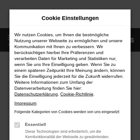
Zum
Hauptinhalt
Cookie Einstellungen
springen
Wir nutzen Cookies, um Ihnen die bestmögliche
0
Nutzung unserer Webseite zu ermöglichen und unsere
Startseite
Fahrzeugangebote
Fahrzeugmarkt
MENÜ
Kommunikation mit Ihnen zu verbessern. Wir
berücksichtigen hierbei Ihre Präferenzen und
Fahrzeugmarkt
verarbeiten Daten für Marketing und Statistiken nur,
wenn Sie uns Ihre Einwilligung geben. Wenn Sie zu
einem späteren Zeitpunkt Ihre Meinung ändern, können
Sie die Einwilligung jederzeit für die Zukunft widerrufen.
Weitere Informationen zum Umfang der
Datenverarbeitung finden Sie hier:
Fehler: Network Error
Datenschutzerklärung
,
Cookie-Richtlinie
.
Impressum
Beim Laden ist ein Fehler aufgetreten.
Folgende Kategorien von Cookies werden von uns eingesetzt:
Hier sind ein paar Tipps, die dir helfen können:
Essentiell
Überprüfe deine Firewall und deine
Diese Technologien sind erforderlich, um die
Internetverbindung.
Kernfunktionalität der Webseite zu gewährleisten.