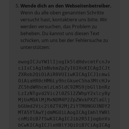
Wende dich an den Webseitenbetreiber.
Wenn du alle oben genannten Schritte
versucht hast, kontaktiere uns bitte. Wir
werden versuchen, das Problem zu
beheben. Du kannst uns diesen Text
schicken, um uns bei der Fehlersuche zu
unterstützen:
ewogICJuYW1lIjogIk5ldHdvcmtFcnJv
ciIsCiAgImNvbmZpZyI6IHsKICAgICJt
ZXRob2QiOiAiR0VUIiwKICAgICJ1cmwi
OiAiaHR0cHM6Ly9hcGkueC5ha3MtcHJv
ZC5hdWRhcmlzLm5ldC92MS9jbGllbnRz
LzIzNTgvd2Vic2l0ZS12ZWhpY2xlcy8y
MjUxMDAlMjMxNDM4P2ZpZWxkPXZlaGlj
bGUmd2Vic2l0ZT02MjZiYTM0NGU3NDY2
MTA5YTAwYjdmMGUiLAogICAgImhlYWRl
cnMiOiB7fSwKICAgICJib2R5IjogbnVs
bCwKICAgICJleHBlY3QiOiB7CiAgICAg