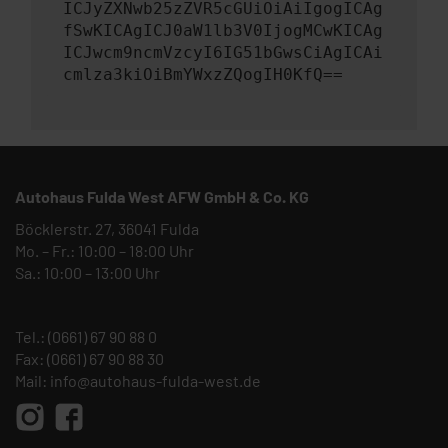
ICJyZXNwb25zZVR5cGUiOiAiIgogICAg
fSwKICAgICJ0aW1lb3V0IjogMCwKICAg
ICJwcm9ncmVzcyI6IG51bGwsCiAgICAi
cmlza3kiOiBmYWxzZQogIH0KfQ==
Autohaus Fulda West AFW GmbH & Co. KG
Böcklerstr. 27, 36041 Fulda
Mo. – Fr.: 10:00 – 18:00 Uhr
Sa.: 10:00 – 13:00 Uhr
Tel.:
(0661) 67 90 88 0
Fax: (0661) 67 90 88 30
Mail:
info@autohaus-fulda-west.de