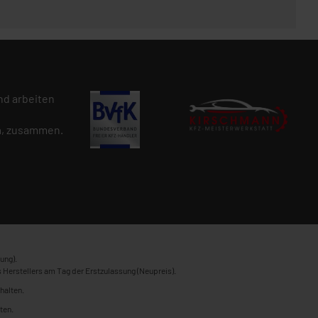
d arbeiten
n
, zusammen.
ung).
 Herstellers am Tag der Erstzulassung (Neupreis).
halten.
ten.