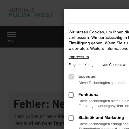
Zum
Hauptinhalt
springen
Wir nutzen Cookies, um Ihnen d
verbessern. Wir berücksichtigen 
Startseite
Fahrzeugangebote
Fahrzeugmarkt
MENÜ
Einwilligung geben. Wenn Sie zu 
widerrufen. Weitere Information
Impressum
Folgende Kategorien von Cookies werd
Essentiell
Diese Technologien sind erforde
Funktional
Fehler: Network Error
Diese Technologien bieten die b
Fahrzeugbewertungssystem und w
Beim Laden ist ein Fehler aufgetreten.
Statistik und Marketing
Hier sind ein paar Tipps, die dir helfen können:
Diese Technologien ermöglichen