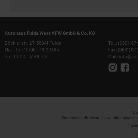
Autohaus Fulda West AFW GmbH & Co. KG
Böcklerstr. 27, 36041 Fulda
Tel.:
(0661) 67
Mo. – Fr.: 10:00 – 18:00 Uhr
Fax: (0661) 67
Sa.: 10:00 – 13:00 Uhr
Mail:
info@au
1
Ehe
Der errechnete Preisvorteil sowie die angegebene
2
Hierb
3
Hi