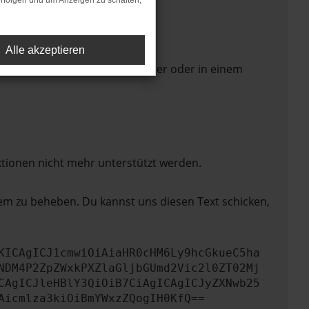
rfolgen und um Anzeigen zu schalten,
Alle akzeptieren
 Seite in einem anderen Browser oder in einem
ktionen nicht mehr unterstützt werden.
lem zu beheben. Du kannst uns diesen Text schicken,
KICAgICJ1cmwiOiAiaHR0cHM6Ly9hcGkueC5ha
NDM4P2ZpZWxkPXZlaGljbGUmd2Vic2l0ZT02Mj
CAgICJleHBlY3QiOiB7CiAgICAgICJyZXNwb25
Aicmlza3kiOiBmYWxzZQogIH0KfQ==