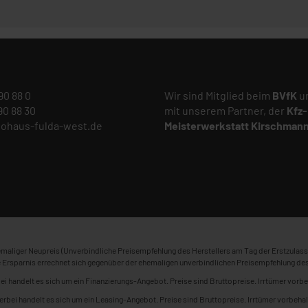
 90 88 0
Wir sind Mitglied beim
BVfK
un
 90 88 30
mit unserem Partner, der
Kfz-
tohaus-fulda-west.de
Meisterwerkstatt
Kirschman
maliger Neupreis (Unverbindliche Preisempfehlung des Herstellers am Tag der Erstzulass
 Ersparnis errechnet sich gegenüber der ehemaligen unverbindlichen Preisempfehlung des
ei handelt es sich um ein Finanzierungs-Angebot. Preise sind Bruttopreise. Irrtümer vorbe
erbei handelt es sich um ein Leasing-Angebot. Preise sind Bruttopreise. Irrtümer vorbehal