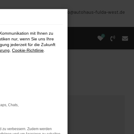
(0661) 67 90 88 0
info@autohaus-fulda-west.de
 Kommunikation mit Ihnen zu
0
stiken nur, wenn Sie uns Ihre
ung jederzeit für die Zukunft
ärung
,
Cookie-Richtlinie
.
Maps, Chats,
nd zu verbessern. Zudem werden