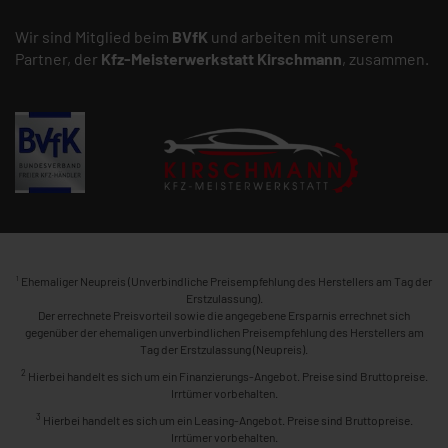
Wir sind Mitglied beim
BVfK
und arbeiten mit unserem
Partner, der
Kfz-Meisterwerkstatt
Kirschmann
, zusammen.
1
Ehemaliger Neupreis (Unverbindliche Preisempfehlung des Herstellers am Tag der
Erstzulassung).
Der errechnete Preisvorteil sowie die angegebene Ersparnis errechnet sich
gegenüber der ehemaligen unverbindlichen Preisempfehlung des Herstellers am
Tag der Erstzulassung (Neupreis).
2
Hierbei handelt es sich um ein Finanzierungs-Angebot. Preise sind Bruttopreise.
Irrtümer vorbehalten.
3
Hierbei handelt es sich um ein Leasing-Angebot. Preise sind Bruttopreise.
Irrtümer vorbehalten.