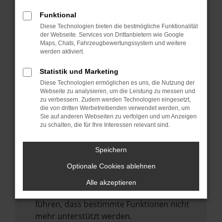
Laden andere Webseiten, zum Beispiel
deine Suchmaschine?
Funktional
Diese Technologien bieten die bestmögliche Funktionalität
Prüfe deine Browsererweiterungen.
der Webseite. Services von Drittanbietern wie Google
Manche Erweiterungen, wie Werbeblocker,
Maps, Chats, Fahrzeugbewertungssystem und weitere
können das Laden bestimmter Seiten
werden aktiviert.
verhindern. Funktioniert die Seite in einem
Statistik und Marketing
anderen Browser oder in einem privaten
Diese Technologien ermöglichen es uns, die Nutzung der
Fenster?
Webseite zu analysieren, um die Leistung zu messen und
zu verbessern. Zudem werden Technologien eingesetzt,
Starte dein Gerät neu.
die von dritten Werbetreibenden verwendet werden, um
Das kann manchmal helfen,
Sie auf anderen Webseiten zu verfolgen und um Anzeigen
zu schalten, die für Ihre Interessen relevant sind.
vorübergehende Probleme zu beheben.
Stelle sicher, dass dein Browser und dein
Speichern
Betriebssystem auf dem neuesten Stand
Optionale Cookies ablehnen
sind.
Veraltete Software birgt nicht nur ein
Alle akzeptieren
Sicherheitsrisiko, sondern kann auch dazu
führen, dass bestimmte Funktionen nicht
mehr unterstützt werden.