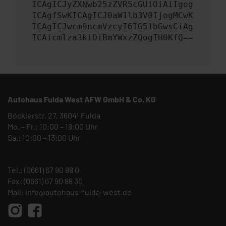
ICAgICJyZXNwb25zZVR5cGUiOiAiIgog
ICAgfSwKICAgICJ0aW1lb3V0IjogMCwK
ICAgICJwcm9ncmVzcyI6IG51bGwsCiAg
ICAicmlza3kiOiBmYWxzZQogIH0KfQ==
Autohaus Fulda West AFW GmbH & Co. KG
Böcklerstr. 27, 36041 Fulda
Mo. – Fr.: 10:00 – 18:00 Uhr
Sa.: 10:00 – 13:00 Uhr
Tel.:
(0661) 67 90 88 0
Fax: (0661) 67 90 88 30
Mail:
info@autohaus-fulda-west.de