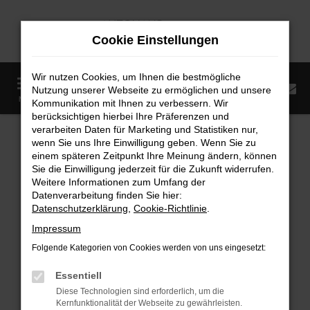
Zum
Hauptinhalt
Cookie Einstellungen
springen
Wir nutzen Cookies, um Ihnen die bestmögliche
0
Nutzung unserer Webseite zu ermöglichen und unsere
Startseite
Fahrzeugangebote
Fahrzeugmarkt
MENÜ
Kommunikation mit Ihnen zu verbessern. Wir
berücksichtigen hierbei Ihre Präferenzen und
Fahrzeugmarkt
verarbeiten Daten für Marketing und Statistiken nur,
wenn Sie uns Ihre Einwilligung geben. Wenn Sie zu
einem späteren Zeitpunkt Ihre Meinung ändern, können
Sie die Einwilligung jederzeit für die Zukunft widerrufen.
Weitere Informationen zum Umfang der
Datenverarbeitung finden Sie hier:
Fehler: Network Error
Datenschutzerklärung
,
Cookie-Richtlinie
.
Impressum
Beim Laden ist ein Fehler aufgetreten.
Folgende Kategorien von Cookies werden von uns eingesetzt:
Hier sind ein paar Tipps, die dir helfen können:
Essentiell
Überprüfe deine Firewall und deine
Diese Technologien sind erforderlich, um die
Internetverbindung.
Kernfunktionalität der Webseite zu gewährleisten.