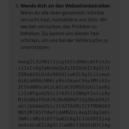
Wende dich an den Webseitenbetreiber.
Wenn du alle oben genannten Schritte
versucht hast, kontaktiere uns bitte. Wir
werden versuchen, das Problem zu
beheben. Du kannst uns diesen Text
schicken, um uns bei der Fehlersuche zu
unterstützen:
ewogICJuYW1lIjogIk5ldHdvcmtFcnJv
ciIsCiAgImNvbmZpZyI6IHsKICAgICJt
ZXRob2QiOiAiR0VUIiwKICAgICJ1cmwi
OiAiaHR0cHM6Ly9hcGkueC5ha3MtcHJv
ZC5hdWRhcmlzLm5ldC92MS9jbGllbnRz
LzIzNTgvd2Vic2l0ZS12ZWhpY2xlcy8y
MjUxNDdTRVAlMjMxNDM4P2ZpZWxkPXZl
aGljbGUmd2Vic2l0ZT02MjZiYTM0NGU3
NDY2MTA5YTAwYjdmMGUiLAogICAgImhl
YWRlcnMiOiB7fSwKICAgICJib2R5Ijog
bnVsbCwKICAgICJleHBlY3QiOiB7CiAg