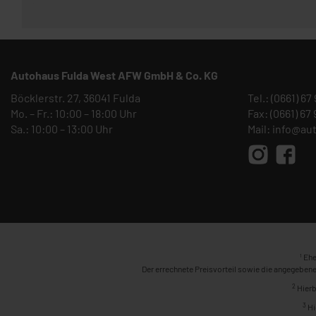
Autohaus Fulda West AFW GmbH & Co. KG
Böcklerstr. 27, 36041 Fulda
Tel.:
(0661) 67
Mo. – Fr.: 10:00 – 18:00 Uhr
Fax: (0661) 67
Sa.: 10:00 – 13:00 Uhr
Mail:
info@au
1
Ehe
Der errechnete Preisvorteil sowie die angegebene
2
Hierb
3
Hi