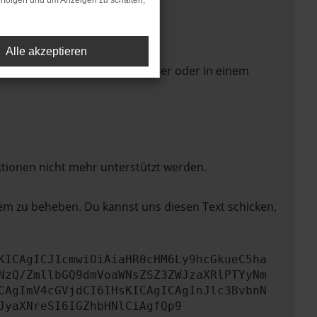
rfolgen und um Anzeigen zu schalten,
Alle akzeptieren
 Seite in einem anderen Browser oder in einem
ktionen nicht mehr unterstützt werden.
lem zu beheben. Du kannst uns diesen Text schicken,
KICAgICJ1cmwiOiAiaHR0cHM6Ly9hcGkueC5ha
NzQ/ZmllbGQ9dmVoaWNsZSZ3ZWJzaXRlPTYyNm
CAgImV4cGVjdCI6IHsKICAgICAgInJlc3BvbnN
JyaXNreSI6IGZhbHNlCiAgfQp9