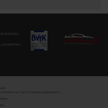
d arbeiten
n
, zusammen.
ung).
 Herstellers am Tag der Erstzulassung (Neupreis).
halten.
ten.