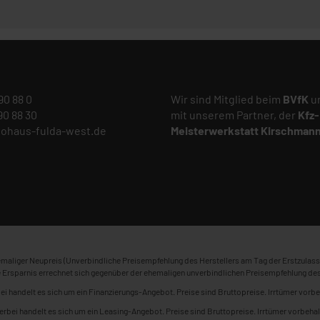
 90 88 0
Wir sind Mitglied beim
BVfK
un
 90 88 30
mit unserem Partner, der
Kfz-
tohaus-fulda-west.de
Meisterwerkstatt
Kirschman
maliger Neupreis (Unverbindliche Preisempfehlung des Herstellers am Tag der Erstzulass
 Ersparnis errechnet sich gegenüber der ehemaligen unverbindlichen Preisempfehlung des
ei handelt es sich um ein Finanzierungs-Angebot. Preise sind Bruttopreise. Irrtümer vorbe
erbei handelt es sich um ein Leasing-Angebot. Preise sind Bruttopreise. Irrtümer vorbehal