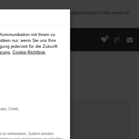
(0661) 67 90 88 0
info@autohaus-fulda-west.de
 Kommunikation mit Ihnen zu
0
stiken nur, wenn Sie uns Ihre
ung jederzeit für die Zukunft
ärung
,
Cookie-Richtlinie
.
Maps, Chats,
nd zu verbessern. Zudem werden