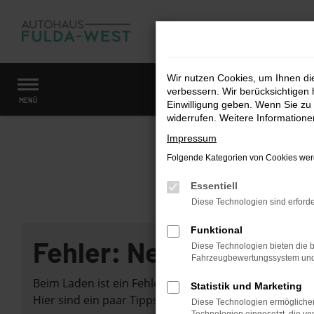
Zum
Hauptinhalt
springen
Wir nutzen Cookies, um Ihnen d
verbessern. Wir berücksichtigen 
Startseite
Fahrzeugangebote
Fahrzeugmarkt
MENÜ
Einwilligung geben. Wenn Sie zu 
widerrufen. Weitere Information
Impressum
Folgende Kategorien von Cookies werd
Essentiell
Diese Technologien sind erforde
Funktional
Fehler: Network Error
Diese Technologien bieten die b
Fahrzeugbewertungssystem und w
Beim Laden ist ein Fehler aufgetreten.
Statistik und Marketing
Hier sind ein paar Tipps, die dir helfen können:
Diese Technologien ermöglichen