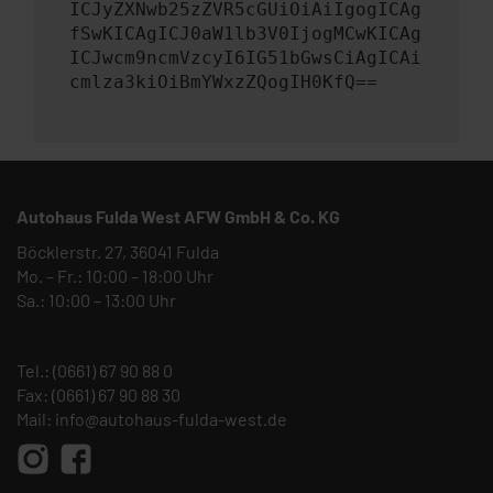
ICJyZXNwb25zZVR5cGUiOiAiIgogICAg
fSwKICAgICJ0aW1lb3V0IjogMCwKICAg
ICJwcm9ncmVzcyI6IG51bGwsCiAgICAi
cmlza3kiOiBmYWxzZQogIH0KfQ==
Autohaus Fulda West AFW GmbH & Co. KG
Böcklerstr. 27, 36041 Fulda
Mo. – Fr.: 10:00 – 18:00 Uhr
Sa.: 10:00 – 13:00 Uhr
Tel.:
(0661) 67 90 88 0
Fax: (0661) 67 90 88 30
Mail:
info@autohaus-fulda-west.de