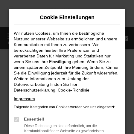
Zum
Hauptinhalt
Cookie Einstellungen
springen
Wir nutzen Cookies, um Ihnen die bestmögliche
0
Nutzung unserer Webseite zu ermöglichen und unsere
Startseite
Fahrzeugangebote
Fahrzeugmarkt
MENÜ
Kommunikation mit Ihnen zu verbessern. Wir
berücksichtigen hierbei Ihre Präferenzen und
Fahrzeugmarkt
verarbeiten Daten für Marketing und Statistiken nur,
wenn Sie uns Ihre Einwilligung geben. Wenn Sie zu
einem späteren Zeitpunkt Ihre Meinung ändern, können
Sie die Einwilligung jederzeit für die Zukunft widerrufen.
Weitere Informationen zum Umfang der
Datenverarbeitung finden Sie hier:
Fehler: Network Error
Datenschutzerklärung
,
Cookie-Richtlinie
.
Impressum
Beim Laden ist ein Fehler aufgetreten.
Folgende Kategorien von Cookies werden von uns eingesetzt:
Hier sind ein paar Tipps, die dir helfen können:
Essentiell
Überprüfe deine Firewall und deine
Diese Technologien sind erforderlich, um die
Internetverbindung.
Kernfunktionalität der Webseite zu gewährleisten.