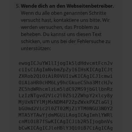
Wende dich an den Webseitenbetreiber.
Wenn du alle oben genannten Schritte
versucht hast, kontaktiere uns bitte. Wir
werden versuchen, das Problem zu
beheben. Du kannst uns diesen Text
schicken, um uns bei der Fehlersuche zu
unterstützen:
ewogICJuYW1lIjogIk5ldHdvcmtFcnJv
ciIsCiAgImNvbmZpZyI6IHsKICAgICJt
ZXRob2QiOiAiR0VUIiwKICAgICJ1cmwi
OiAiaHR0cHM6Ly9hcGkueC5ha3MtcHJv
ZC5hdWRhcmlzLm5ldC92MS9jbGllbnRz
LzIzNTgvd2Vic2l0ZS12ZWhpY2xlcy8y
MjUxNTYlMjMxNDM4P2ZpZWxkPXZlaGlj
bGUmd2Vic2l0ZT02MjZiYTM0NGU3NDY2
MTA5YTAwYjdmMGUiLAogICAgImhlYWRl
cnMiOiB7fSwKICAgICJib2R5IjogbnVs
bCwKICAgICJleHBlY3QiOiB7CiAgICAg