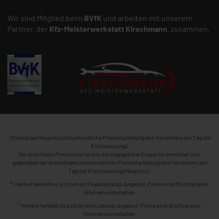
Wir sind Mitglied beim
BVfK
und arbeiten mit unserem
Partner, der
Kfz-Meisterwerkstatt
Kirschmann
, zusammen.
1
Ehemaliger Neupreis (Unverbindliche Preisempfehlung des Herstellers am Tag der
Erstzulassung).
Der errechnete Preisvorteil sowie die angegebene Ersparnis errechnet sich
gegenüber der ehemaligen unverbindlichen Preisempfehlung des Herstellers am
Tag der Erstzulassung (Neupreis).
2
Hierbei handelt es sich um ein Finanzierungs-Angebot. Preise sind Bruttopreise.
Irrtümer vorbehalten.
3
Hierbei handelt es sich um ein Leasing-Angebot. Preise sind Bruttopreise.
Irrtümer vorbehalten.