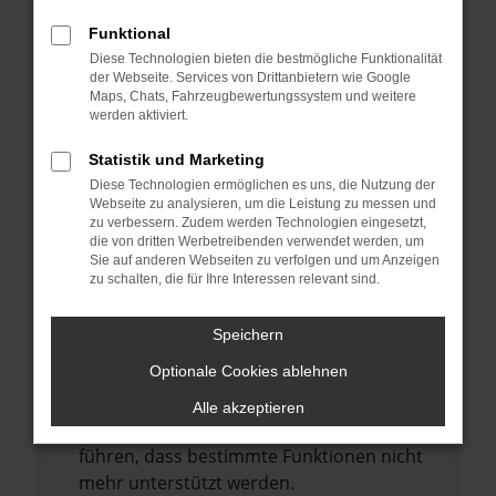
Laden andere Webseiten, zum Beispiel
deine Suchmaschine?
Funktional
Diese Technologien bieten die bestmögliche Funktionalität
Prüfe deine Browsererweiterungen.
der Webseite. Services von Drittanbietern wie Google
Manche Erweiterungen, wie Werbeblocker,
Maps, Chats, Fahrzeugbewertungssystem und weitere
können das Laden bestimmter Seiten
werden aktiviert.
verhindern. Funktioniert die Seite in einem
Statistik und Marketing
anderen Browser oder in einem privaten
Diese Technologien ermöglichen es uns, die Nutzung der
Fenster?
Webseite zu analysieren, um die Leistung zu messen und
zu verbessern. Zudem werden Technologien eingesetzt,
Starte dein Gerät neu.
die von dritten Werbetreibenden verwendet werden, um
Das kann manchmal helfen,
Sie auf anderen Webseiten zu verfolgen und um Anzeigen
zu schalten, die für Ihre Interessen relevant sind.
vorübergehende Probleme zu beheben.
Stelle sicher, dass dein Browser und dein
Speichern
Betriebssystem auf dem neuesten Stand
Optionale Cookies ablehnen
sind.
Veraltete Software birgt nicht nur ein
Alle akzeptieren
Sicherheitsrisiko, sondern kann auch dazu
führen, dass bestimmte Funktionen nicht
mehr unterstützt werden.