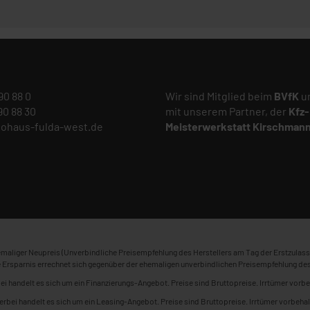
 90 88 0
Wir sind Mitglied beim
BVfK
un
 90 88 30
mit unserem Partner, der
Kfz-
tohaus-fulda-west.de
Meisterwerkstatt
Kirschman
maliger Neupreis (Unverbindliche Preisempfehlung des Herstellers am Tag der Erstzulass
 Ersparnis errechnet sich gegenüber der ehemaligen unverbindlichen Preisempfehlung des
ei handelt es sich um ein Finanzierungs-Angebot. Preise sind Bruttopreise. Irrtümer vorbe
erbei handelt es sich um ein Leasing-Angebot. Preise sind Bruttopreise. Irrtümer vorbehal