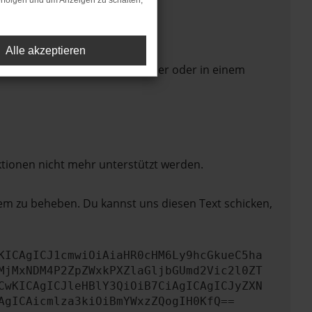
rfolgen und um Anzeigen zu schalten,
Alle akzeptieren
 Seite in einem anderen Browser oder in einem
ktionen nicht mehr unterstützt werden.
lem zu beheben. Du kannst uns diesen Text schicken,
KICAgICJ1cmwiOiAiaHR0cHM6Ly9hcGkueC5ha
MjMxNDM4P2ZpZWxkPXZlaGljbGUmd2Vic2l0ZT
CwKICAgICJleHBlY3QiOiB7CiAgICAgICJyZXN
AgICAicmlza3kiOiBmYWxzZQogIH0KfQ==