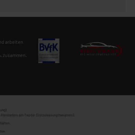
d arbeiten
n
, zusammen.
ung).
 Herstellers am Tag der Erstzulassung (Neupreis).
halten.
ten.