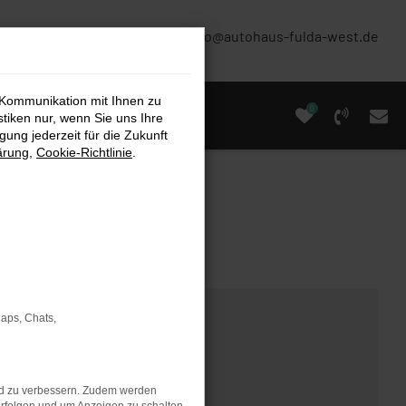
(0661) 67 90 88 0
info@autohaus-fulda-west.de
 Kommunikation mit Ihnen zu
0
stiken nur, wenn Sie uns Ihre
ung jederzeit für die Zukunft
ärung
,
Cookie-Richtlinie
.
Maps, Chats,
nd zu verbessern. Zudem werden