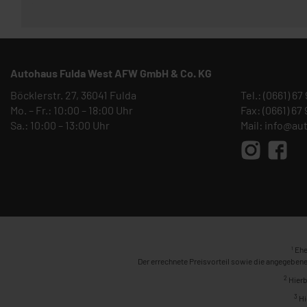
Autohaus Fulda West AFW GmbH & Co. KG
Böcklerstr. 27, 36041 Fulda
Tel.:
(0661) 67
Mo. – Fr.: 10:00 – 18:00 Uhr
Fax: (0661) 67
Sa.: 10:00 – 13:00 Uhr
Mail:
info@au
1
Ehe
Der errechnete Preisvorteil sowie die angegebene
2
Hierb
3
Hi