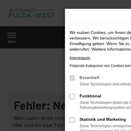
Zum
Hauptinhalt
springen
Wir nutzen Cookies, um Ihnen d
verbessern. Wir berücksichtigen 
Startseite
Fahrzeugangebote
Fahrzeugmarkt
MENÜ
Einwilligung geben. Wenn Sie zu 
widerrufen. Weitere Information
Impressum
Folgende Kategorien von Cookies werd
Essentiell
Diese Technologien sind erforde
Funktional
Fehler: Network Error
Diese Technologien bieten die b
Fahrzeugbewertungssystem und w
Beim Laden ist ein Fehler aufgetreten.
Statistik und Marketing
Hier sind ein paar Tipps, die dir helfen können:
Diese Technologien ermöglichen