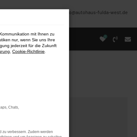
(0661) 67 90 88 0
info@autohaus-fulda-west.de
 Kommunikation mit Ihnen zu
0
stiken nur, wenn Sie uns Ihre
ung jederzeit für die Zukunft
ärung
,
Cookie-Richtlinie
.
Maps, Chats,
nd zu verbessern. Zudem werden