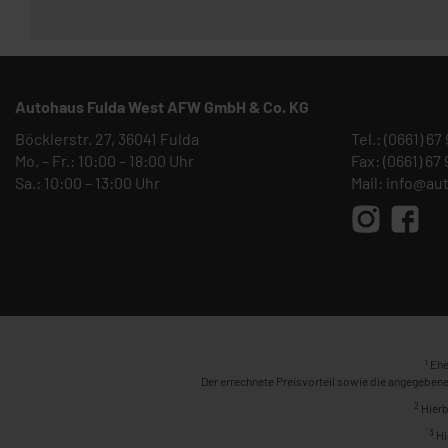
Autohaus Fulda West AFW GmbH & Co. KG
Böcklerstr. 27, 36041 Fulda
Tel.:
(0661) 67
Mo. – Fr.: 10:00 – 18:00 Uhr
Fax: (0661) 67
Sa.: 10:00 – 13:00 Uhr
Mail:
info@au
1
Ehe
Der errechnete Preisvorteil sowie die angegebene
2
Hierb
3
Hi