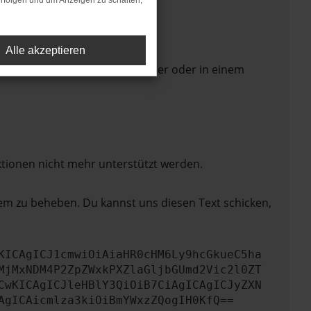
rfolgen und um Anzeigen zu schalten,
Alle akzeptieren
 Seite in einem anderen Browser oder in einem
ktionen nicht mehr unterstützt werden.
lem zu beheben. Du kannst uns diesen Text schicken,
KICAgICJ1cmwiOiAiaHR0cHM6Ly9hcGkueC5ha
MjMxNDM4P2ZpZWxkPXZlaGljbGUmd2Vic2l0ZT
CwKICAgICJleHBlY3QiOiB7CiAgICAgICJyZXN
AgICAicmlza3kiOiBmYWxzZQogIH0KfQ==