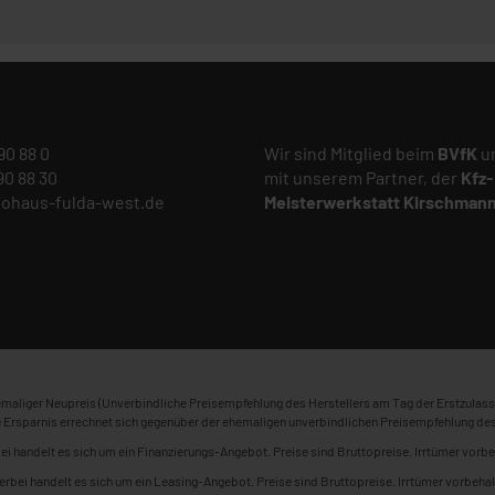
 90 88 0
Wir sind Mitglied beim
BVfK
un
 90 88 30
mit unserem Partner, der
Kfz-
tohaus-fulda-west.de
Meisterwerkstatt
Kirschman
maliger Neupreis (Unverbindliche Preisempfehlung des Herstellers am Tag der Erstzulass
 Ersparnis errechnet sich gegenüber der ehemaligen unverbindlichen Preisempfehlung des
ei handelt es sich um ein Finanzierungs-Angebot. Preise sind Bruttopreise. Irrtümer vorbe
erbei handelt es sich um ein Leasing-Angebot. Preise sind Bruttopreise. Irrtümer vorbehal