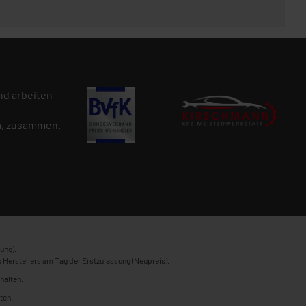
d arbeiten
n
, zusammen.
ung).
 Herstellers am Tag der Erstzulassung (Neupreis).
halten.
ten.