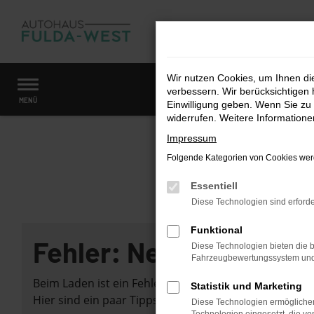
Zum
Hauptinhalt
springen
Wir nutzen Cookies, um Ihnen d
verbessern. Wir berücksichtigen 
Startseite
Fahrzeugangebote
Fahrzeugmarkt
MENÜ
Einwilligung geben. Wenn Sie zu 
widerrufen. Weitere Information
Impressum
Folgende Kategorien von Cookies werd
Essentiell
Diese Technologien sind erforde
Funktional
Fehler: Network Error
Diese Technologien bieten die b
Fahrzeugbewertungssystem und w
Beim Laden ist ein Fehler aufgetreten.
Statistik und Marketing
Hier sind ein paar Tipps, die dir helfen können:
Diese Technologien ermöglichen