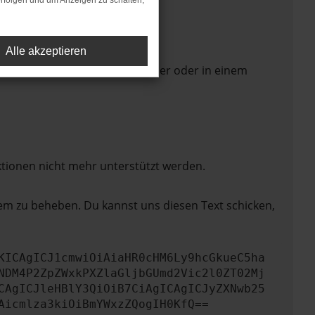
rfolgen und um Anzeigen zu schalten,
Alle akzeptieren
 Seite in einem anderen Browser oder in einem
ktionen nicht mehr unterstützt werden.
lem zu beheben. Du kannst uns diesen Text schicken,
KICAgICJ1cmwiOiAiaHR0cHM6Ly9hcGkueC5ha
NDM4P2ZpZWxkPXZlaGljbGUmd2Vic2l0ZT02Mj
CAgICJleHBlY3QiOiB7CiAgICAgICJyZXNwb25
Aicmlza3kiOiBmYWxzZQogIH0KfQ==