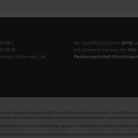
 90 88 0
Wir sind Mitglied beim
BVfK
un
 90 88 30
mit unserem Partner, der
Kfz-
tohaus-fulda-west.de
Meisterwerkstatt
Kirschman
maliger Neupreis (Unverbindliche Preisempfehlung des Herstellers am Tag der Erstzulass
 Ersparnis errechnet sich gegenüber der ehemaligen unverbindlichen Preisempfehlung des
ei handelt es sich um ein Finanzierungs-Angebot. Preise sind Bruttopreise. Irrtümer vorbe
erbei handelt es sich um ein Leasing-Angebot. Preise sind Bruttopreise. Irrtümer vorbehal