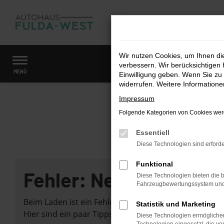
Zum
Hauptinhalt
springen
Wir nutzen Cookies, um Ihnen d
verbessern. Wir berücksichtigen 
Startseite
Fahrzeugangebote
Fahrzeugmarkt
MENÜ
Einwilligung geben. Wenn Sie zu 
widerrufen. Weitere Information
Impressum
Folgende Kategorien von Cookies werd
Essentiell
Diese Technologien sind erforde
Funktional
Fehler: Network Error
Diese Technologien bieten die b
Fahrzeugbewertungssystem und w
Beim Laden ist ein Fehler aufgetreten.
Statistik und Marketing
Hier sind ein paar Tipps, die dir helfen können:
Diese Technologien ermöglichen