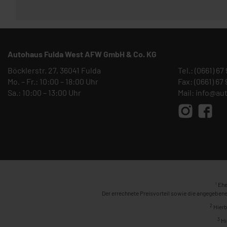
Autohaus Fulda West AFW GmbH & Co. KG
Böcklerstr. 27, 36041 Fulda
Tel.:
(0661) 67
Mo. – Fr.: 10:00 – 18:00 Uhr
Fax: (0661) 67
Sa.: 10:00 – 13:00 Uhr
Mail:
info@au
1
Ehe
Der errechnete Preisvorteil sowie die angegebene
2
Hierb
3
Hi