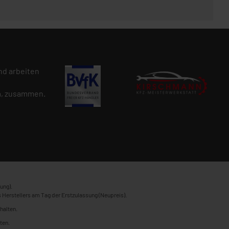
d arbeiten
n
, zusammen.
ung).
 Herstellers am Tag der Erstzulassung (Neupreis).
halten.
ten.