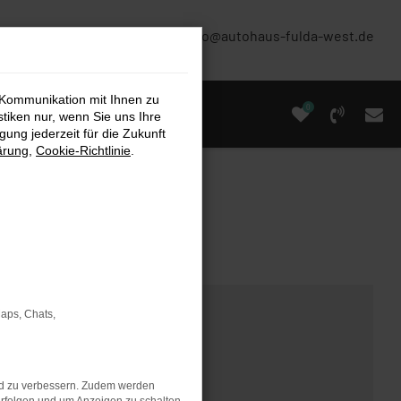
(0661) 67 90 88 0
info@autohaus-fulda-west.de
 Kommunikation mit Ihnen zu
0
stiken nur, wenn Sie uns Ihre
ung jederzeit für die Zukunft
ärung
,
Cookie-Richtlinie
.
Maps, Chats,
nd zu verbessern. Zudem werden