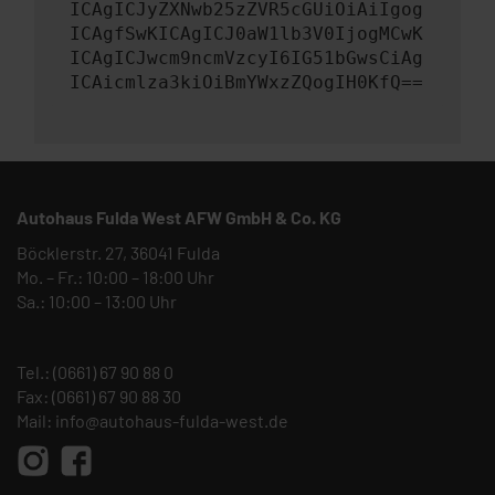
ICAgICJyZXNwb25zZVR5cGUiOiAiIgog
ICAgfSwKICAgICJ0aW1lb3V0IjogMCwK
ICAgICJwcm9ncmVzcyI6IG51bGwsCiAg
ICAicmlza3kiOiBmYWxzZQogIH0KfQ==
Autohaus Fulda West AFW GmbH & Co. KG
Böcklerstr. 27, 36041 Fulda
Mo. – Fr.: 10:00 – 18:00 Uhr
Sa.: 10:00 – 13:00 Uhr
Tel.:
(0661) 67 90 88 0
Fax: (0661) 67 90 88 30
Mail:
info@autohaus-fulda-west.de