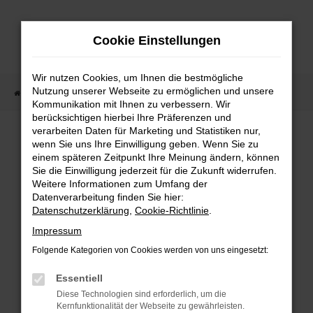
Zum
Hauptinhalt
Cookie Einstellungen
springen
Wir nutzen Cookies, um Ihnen die bestmögliche
Nutzung unserer Webseite zu ermöglichen und unsere
Startseite
Fahrzeugangebote
Fahrzeugmarkt
Kommunikation mit Ihnen zu verbessern. Wir
berücksichtigen hierbei Ihre Präferenzen und
Fahrzeugmarkt
verarbeiten Daten für Marketing und Statistiken nur,
wenn Sie uns Ihre Einwilligung geben. Wenn Sie zu
einem späteren Zeitpunkt Ihre Meinung ändern, können
Sie die Einwilligung jederzeit für die Zukunft widerrufen.
Weitere Informationen zum Umfang der
Datenverarbeitung finden Sie hier:
Fehler: Network Error
Datenschutzerklärung
,
Cookie-Richtlinie
.
Impressum
Beim Laden ist ein Fehler aufgetreten.
Folgende Kategorien von Cookies werden von uns eingesetzt:
Hier sind ein paar Tipps, die dir helfen können:
Essentiell
Überprüfe deine Firewall und deine
Diese Technologien sind erforderlich, um die
Internetverbindung.
Kernfunktionalität der Webseite zu gewährleisten.