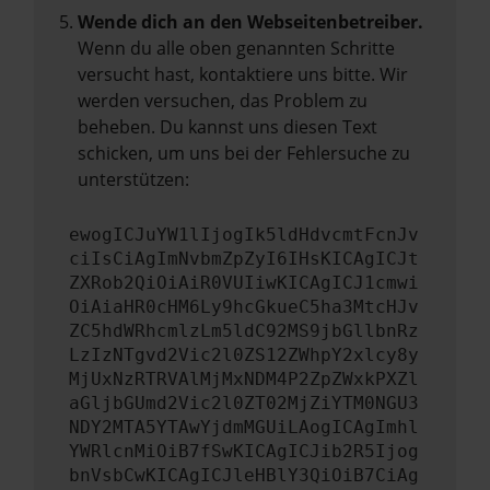
Wende dich an den Webseitenbetreiber.
Wenn du alle oben genannten Schritte
versucht hast, kontaktiere uns bitte. Wir
werden versuchen, das Problem zu
beheben. Du kannst uns diesen Text
schicken, um uns bei der Fehlersuche zu
unterstützen:
ewogICJuYW1lIjogIk5ldHdvcmtFcnJv
ciIsCiAgImNvbmZpZyI6IHsKICAgICJt
ZXRob2QiOiAiR0VUIiwKICAgICJ1cmwi
OiAiaHR0cHM6Ly9hcGkueC5ha3MtcHJv
ZC5hdWRhcmlzLm5ldC92MS9jbGllbnRz
LzIzNTgvd2Vic2l0ZS12ZWhpY2xlcy8y
MjUxNzRTRVAlMjMxNDM4P2ZpZWxkPXZl
aGljbGUmd2Vic2l0ZT02MjZiYTM0NGU3
NDY2MTA5YTAwYjdmMGUiLAogICAgImhl
YWRlcnMiOiB7fSwKICAgICJib2R5Ijog
bnVsbCwKICAgICJleHBlY3QiOiB7CiAg