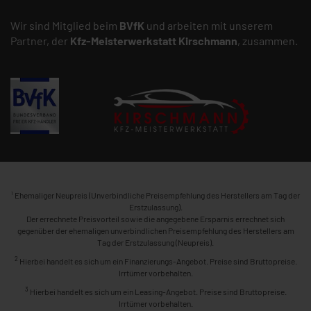
Wir sind Mitglied beim
BVfK
und arbeiten mit unserem
Partner, der
Kfz-Meisterwerkstatt
Kirschmann
, zusammen.
1
Ehemaliger Neupreis (Unverbindliche Preisempfehlung des Herstellers am Tag der
Erstzulassung).
Der errechnete Preisvorteil sowie die angegebene Ersparnis errechnet sich
gegenüber der ehemaligen unverbindlichen Preisempfehlung des Herstellers am
Tag der Erstzulassung (Neupreis).
2
Hierbei handelt es sich um ein Finanzierungs-Angebot. Preise sind Bruttopreise.
Irrtümer vorbehalten.
3
Hierbei handelt es sich um ein Leasing-Angebot. Preise sind Bruttopreise.
Irrtümer vorbehalten.