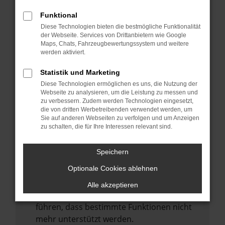
Laden andere Webseiten, zum Beispiel
deine Suchmaschine?
Funktional
Diese Technologien bieten die bestmögliche Funktionalität
Prüfe deine Browsererweiterungen.
der Webseite. Services von Drittanbietern wie Google
Manche Erweiterungen, wie Werbeblocker,
Maps, Chats, Fahrzeugbewertungssystem und weitere
können das Laden bestimmter Seiten
werden aktiviert.
verhindern. Funktioniert die Seite in einem
Statistik und Marketing
anderen Browser oder in einem privaten
Diese Technologien ermöglichen es uns, die Nutzung der
Fenster?
Webseite zu analysieren, um die Leistung zu messen und
zu verbessern. Zudem werden Technologien eingesetzt,
Starte dein Gerät neu.
die von dritten Werbetreibenden verwendet werden, um
Das kann manchmal helfen,
Sie auf anderen Webseiten zu verfolgen und um Anzeigen
zu schalten, die für Ihre Interessen relevant sind.
vorübergehende Probleme zu beheben.
Stelle sicher, dass dein Browser und dein
Speichern
Betriebssystem auf dem neuesten Stand
Optionale Cookies ablehnen
sind.
Veraltete Software birgt nicht nur ein
Alle akzeptieren
Sicherheitsrisiko, sondern kann auch dazu
führen, dass bestimmte Funktionen nicht
mehr unterstützt werden.