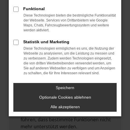
Laden andere Webseiten, zum Beispiel
deine Suchmaschine?
Funktional
Diese Technologien bieten die bestmögliche Funktionalität
Prüfe deine Browsererweiterungen.
der Webseite. Services von Drittanbietern wie Google
Manche Erweiterungen, wie Werbeblocker,
Maps, Chats, Fahrzeugbewertungssystem und weitere
können das Laden bestimmter Seiten
werden aktiviert.
verhindern. Funktioniert die Seite in einem
Statistik und Marketing
anderen Browser oder in einem privaten
Diese Technologien ermöglichen es uns, die Nutzung der
Fenster?
Webseite zu analysieren, um die Leistung zu messen und
zu verbessern. Zudem werden Technologien eingesetzt,
Starte dein Gerät neu.
die von dritten Werbetreibenden verwendet werden, um
Das kann manchmal helfen,
Sie auf anderen Webseiten zu verfolgen und um Anzeigen
zu schalten, die für Ihre Interessen relevant sind.
vorübergehende Probleme zu beheben.
Stelle sicher, dass dein Browser und dein
Speichern
Betriebssystem auf dem neuesten Stand
Optionale Cookies ablehnen
sind.
Veraltete Software birgt nicht nur ein
Alle akzeptieren
Sicherheitsrisiko, sondern kann auch dazu
führen, dass bestimmte Funktionen nicht
mehr unterstützt werden.