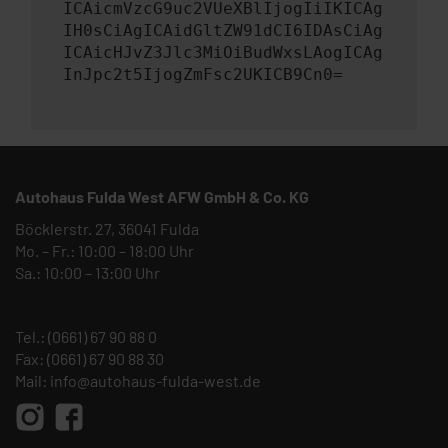
ICAicmVzcG9uc2VUeXBlIjogIiIKICAg
IH0sCiAgICAidGltZW91dCI6IDAsCiAg
ICAicHJvZ3Jlc3MiOiBudWxsLAogICAg
InJpc2t5IjogZmFsc2UKICB9Cn0=
Autohaus Fulda West AFW GmbH & Co. KG
Böcklerstr. 27, 36041 Fulda
Mo. – Fr.: 10:00 – 18:00 Uhr
Sa.: 10:00 – 13:00 Uhr
Tel.:
(0661) 67 90 88 0
Fax: (0661) 67 90 88 30
Mail:
info@autohaus-fulda-west.de