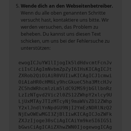
Wende dich an den Webseitenbetreiber.
Wenn du alle oben genannten Schritte
versucht hast, kontaktiere uns bitte. Wir
werden versuchen, das Problem zu
beheben. Du kannst uns diesen Text
schicken, um uns bei der Fehlersuche zu
unterstützen:
ewogICJuYW1lIjogIk5ldHdvcmtFcnJv
ciIsCiAgImNvbmZpZyI6IHsKICAgICJt
ZXRob2QiOiAiR0VUIiwKICAgICJ1cmwi
OiAiaHR0cHM6Ly9hcGkueC5ha3MtcHJv
ZC5hdWRhcmlzLm5ldC92MS9jbGllbnRz
LzIzNTgvd2Vic2l0ZS12ZWhpY2xlcy9U
LjUxMTAyJTIzMTcyNj9maWVsZD12ZWhp
Y2xlJndlYnNpdGU9NjI2YmEzNDRlNzQ2
NjEwOWEwMGI3ZjBlIiwKICAgICJoZWFk
ZXJzIjoge30sCiAgICAiYm9keSI6IG51
bGwsCiAgICAiZXhwZWN0IjogewogICAg