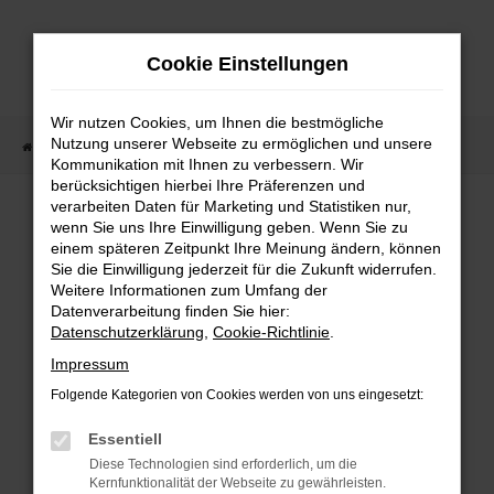
Zum
Hauptinhalt
Cookie Einstellungen
springen
Wir nutzen Cookies, um Ihnen die bestmögliche
Nutzung unserer Webseite zu ermöglichen und unsere
Startseite
Fahrzeugangebote
Fahrzeugmarkt
Kommunikation mit Ihnen zu verbessern. Wir
berücksichtigen hierbei Ihre Präferenzen und
Fahrzeugmarkt
verarbeiten Daten für Marketing und Statistiken nur,
wenn Sie uns Ihre Einwilligung geben. Wenn Sie zu
einem späteren Zeitpunkt Ihre Meinung ändern, können
Sie die Einwilligung jederzeit für die Zukunft widerrufen.
Weitere Informationen zum Umfang der
Datenverarbeitung finden Sie hier:
Fehler: Network Error
Datenschutzerklärung
,
Cookie-Richtlinie
.
Impressum
Beim Laden ist ein Fehler aufgetreten.
Folgende Kategorien von Cookies werden von uns eingesetzt:
Hier sind ein paar Tipps, die dir helfen können:
Essentiell
Überprüfe deine Firewall und deine
Diese Technologien sind erforderlich, um die
Internetverbindung.
Kernfunktionalität der Webseite zu gewährleisten.