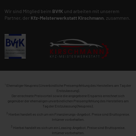
Wir sind Mitglied beim
BVfK
und arbeiten mit unserem
Partner, der
Kfz-Meisterwerkstatt
Kirschmann
, zusammen.
1
Ehemaliger Neupreis (Unverbindliche Preisempfehlung des Herstellers am Tag der
Erstzulassung).
Der errechnete Preisvorteil sowie die angegebene Ersparnis errechnet sich
gegenüber der ehemaligen unverbindlichen Preisempfehlung des Herstellers am
Tag der Erstzulassung (Neupreis).
2
Hierbei handelt es sich um ein Finanzierungs-Angebot. Preise sind Bruttopreise.
Irrtümer vorbehalten.
3
Hierbei handelt es sich um ein Leasing-Angebot. Preise sind Bruttopreise.
Irrtümer vorbehalten.