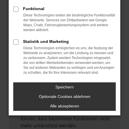
Laden andere Webseiten, zum Beispiel
deine Suchmaschine?
Funktional
Diese Technologien bieten die bestmögliche Funktionalität
Prüfe deine Browsererweiterungen.
der Webseite. Services von Drittanbietern wie Google
Manche Erweiterungen, wie Werbeblocker,
Maps, Chats, Fahrzeugbewertungssystem und weitere
können das Laden bestimmter Seiten
werden aktiviert.
verhindern. Funktioniert die Seite in einem
Statistik und Marketing
anderen Browser oder in einem privaten
Diese Technologien ermöglichen es uns, die Nutzung der
Fenster?
Webseite zu analysieren, um die Leistung zu messen und
zu verbessern. Zudem werden Technologien eingesetzt,
Starte dein Gerät neu.
die von dritten Werbetreibenden verwendet werden, um
Das kann manchmal helfen,
Sie auf anderen Webseiten zu verfolgen und um Anzeigen
zu schalten, die für Ihre Interessen relevant sind.
vorübergehende Probleme zu beheben.
Stelle sicher, dass dein Browser und dein
Speichern
Betriebssystem auf dem neuesten Stand
Optionale Cookies ablehnen
sind.
Veraltete Software birgt nicht nur ein
Alle akzeptieren
Sicherheitsrisiko, sondern kann auch dazu
führen, dass bestimmte Funktionen nicht
mehr unterstützt werden.