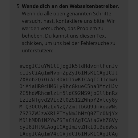
Wende dich an den Webseitenbetreiber.
Wenn du alle oben genannten Schritte
versucht hast, kontaktiere uns bitte. Wir
werden versuchen, das Problem zu
beheben. Du kannst uns diesen Text
schicken, um uns bei der Fehlersuche zu
unterstützen:
ewogICJuYW1lIjogIk5ldHdvcmtFcnJv
ciIsCiAgImNvbmZpZyI6IHsKICAgICJt
ZXRob2QiOiAiR0VUIiwKICAgICJ1cmwi
OiAiaHR0cHM6Ly9hcGkueC5ha3MtcHJv
ZC5hdWRhcmlzLm5ldC92MS9jbGllbnRz
LzIzNTgvd2Vic2l0ZS12ZWhpY2xlcy8y
MTQ3OCUyMzIxNzQ/ZmllbGQ9dmVoaWNs
ZSZ3ZWJzaXRlPTYyNmJhMzQ0ZTc0NjYx
MDlhMDBiN2YwZSIsCiAgICAiaGVhZGVy
cyI6IHt9LAogICAgImJvZHkiOiBudWxs
LAogICAgImV4cGVjdCI6IHsKICAgICAg