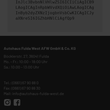
InJlc3BvbnNlVHlwZSI6ICIiCiAgICB9
LAogICAgInRpbWVvdXQiOiAwLAogICAg
InByb2dyZXNzIjogbnVsbCwKICAgICJy
aXNreSI6IGZhbHNlCiAgfQp9
Autohaus Fulda West AFW GmbH & Co. KG
Böcklerstr. 27, 36041 Fulda
Mo. – Fr.: 10:00 – 18:00 Uhr
Sa.: 10:00 – 13:00 Uhr
Tel.:
(0661) 67 90 88 0
Fax: (0661) 67 90 88 30
Mail:
info@autohaus-fulda-west.de