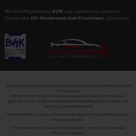
Wir sind Mitglied beim
BVfK
und arbeiten mit unserem
Partner, der
Kfz-Meisterwerkstatt
Kirschmann
, zusammen.
1
Ehemaliger Neupreis (Unverbindliche Preisempfehlung des Herstellers am Tag der
Erstzulassung).
Der errechnete Preisvorteil sowie die angegebene Ersparnis errechnet sich
gegenüber der ehemaligen unverbindlichen Preisempfehlung des Herstellers am
Tag der Erstzulassung (Neupreis).
2
Hierbei handelt es sich um ein Finanzierungs-Angebot. Preise sind Bruttopreise.
Irrtümer vorbehalten.
3
Hierbei handelt es sich um ein Leasing-Angebot. Preise sind Bruttopreise.
Irrtümer vorbehalten.