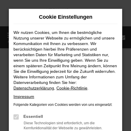
Zum
Hauptinhalt
Cookie Einstellungen
springen
Wir nutzen Cookies, um Ihnen die bestmögliche
0
Nutzung unserer Webseite zu ermöglichen und unsere
Startseite
Fahrzeugangebote
Fahrzeugmarkt
MENÜ
Kommunikation mit Ihnen zu verbessern. Wir
berücksichtigen hierbei Ihre Präferenzen und
Fahrzeugmarkt
verarbeiten Daten für Marketing und Statistiken nur,
wenn Sie uns Ihre Einwilligung geben. Wenn Sie zu
einem späteren Zeitpunkt Ihre Meinung ändern, können
Sie die Einwilligung jederzeit für die Zukunft widerrufen.
Weitere Informationen zum Umfang der
Datenverarbeitung finden Sie hier:
Fehler: Network Error
Datenschutzerklärung
,
Cookie-Richtlinie
.
Impressum
Beim Laden ist ein Fehler aufgetreten.
Folgende Kategorien von Cookies werden von uns eingesetzt:
Hier sind ein paar Tipps, die dir helfen können:
Essentiell
Überprüfe deine Firewall und deine
Diese Technologien sind erforderlich, um die
Internetverbindung.
Kernfunktionalität der Webseite zu gewährleisten.