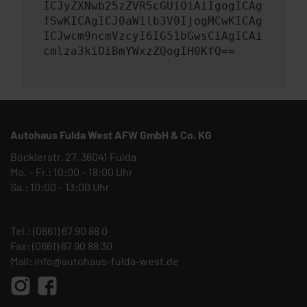
ICJyZXNwb25zZVR5cGUiOiAiIgogICAg
fSwKICAgICJ0aW1lb3V0IjogMCwKICAg
ICJwcm9ncmVzcyI6IG51bGwsCiAgICAi
cmlza3kiOiBmYWxzZQogIH0KfQ==
Autohaus Fulda West AFW GmbH & Co. KG
Böcklerstr. 27, 36041 Fulda
Mo. – Fr.: 10:00 – 18:00 Uhr
Sa.: 10:00 – 13:00 Uhr
Tel.:
(0661) 67 90 88 0
Fax: (0661) 67 90 88 30
Mail:
info@autohaus-fulda-west.de