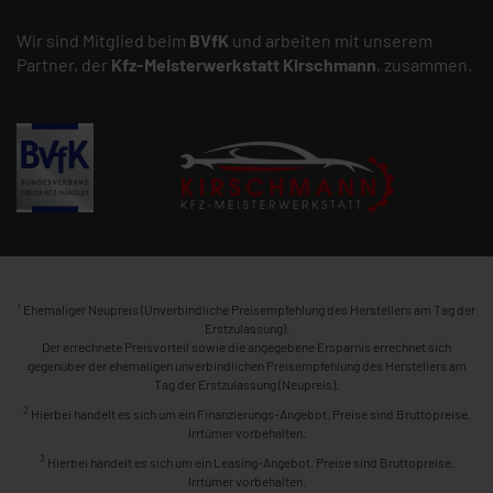
Wir sind Mitglied beim
BVfK
und arbeiten mit unserem
Partner, der
Kfz-Meisterwerkstatt
Kirschmann
, zusammen.
1
Ehemaliger Neupreis (Unverbindliche Preisempfehlung des Herstellers am Tag der
Erstzulassung).
Der errechnete Preisvorteil sowie die angegebene Ersparnis errechnet sich
gegenüber der ehemaligen unverbindlichen Preisempfehlung des Herstellers am
Tag der Erstzulassung (Neupreis).
2
Hierbei handelt es sich um ein Finanzierungs-Angebot. Preise sind Bruttopreise.
Irrtümer vorbehalten.
3
Hierbei handelt es sich um ein Leasing-Angebot. Preise sind Bruttopreise.
Irrtümer vorbehalten.