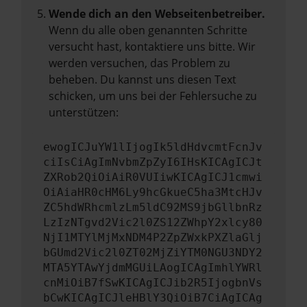
Wende dich an den Webseitenbetreiber.
Wenn du alle oben genannten Schritte
versucht hast, kontaktiere uns bitte. Wir
werden versuchen, das Problem zu
beheben. Du kannst uns diesen Text
schicken, um uns bei der Fehlersuche zu
unterstützen:
ewogICJuYW1lIjogIk5ldHdvcmtFcnJv
ciIsCiAgImNvbmZpZyI6IHsKICAgICJt
ZXRob2QiOiAiR0VUIiwKICAgICJ1cmwi
OiAiaHR0cHM6Ly9hcGkueC5ha3MtcHJv
ZC5hdWRhcmlzLm5ldC92MS9jbGllbnRz
LzIzNTgvd2Vic2l0ZS12ZWhpY2xlcy80
NjI1MTYlMjMxNDM4P2ZpZWxkPXZlaGlj
bGUmd2Vic2l0ZT02MjZiYTM0NGU3NDY2
MTA5YTAwYjdmMGUiLAogICAgImhlYWRl
cnMiOiB7fSwKICAgICJib2R5IjogbnVs
bCwKICAgICJleHBlY3QiOiB7CiAgICAg