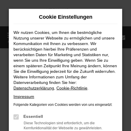
Zum
Hauptinhalt
Cookie Einstellungen
springen
Wir nutzen Cookies, um Ihnen die bestmögliche
0
Nutzung unserer Webseite zu ermöglichen und unsere
Startseite
Fahrzeugangebote
Fahrzeugmarkt
MENÜ
Kommunikation mit Ihnen zu verbessern. Wir
berücksichtigen hierbei Ihre Präferenzen und
Fahrzeugmarkt
verarbeiten Daten für Marketing und Statistiken nur,
wenn Sie uns Ihre Einwilligung geben. Wenn Sie zu
einem späteren Zeitpunkt Ihre Meinung ändern, können
Sie die Einwilligung jederzeit für die Zukunft widerrufen.
Weitere Informationen zum Umfang der
Datenverarbeitung finden Sie hier:
Fehler: Network Error
Datenschutzerklärung
,
Cookie-Richtlinie
.
Impressum
Beim Laden ist ein Fehler aufgetreten.
Folgende Kategorien von Cookies werden von uns eingesetzt:
Hier sind ein paar Tipps, die dir helfen können:
Essentiell
Überprüfe deine Firewall und deine
Diese Technologien sind erforderlich, um die
Internetverbindung.
Kernfunktionalität der Webseite zu gewährleisten.