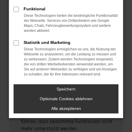
Laden andere Webseiten, zum Beispiel
deine Suchmaschine?
Funktional
Diese Technologien bieten die bestmögliche Funktionalität
Prüfe deine Browsererweiterungen.
der Webseite. Services von Drittanbietern wie Google
Manche Erweiterungen, wie Werbeblocker,
Maps, Chats, Fahrzeugbewertungssystem und weitere
können das Laden bestimmter Seiten
werden aktiviert.
verhindern. Funktioniert die Seite in einem
Statistik und Marketing
anderen Browser oder in einem privaten
Diese Technologien ermöglichen es uns, die Nutzung der
Fenster?
Webseite zu analysieren, um die Leistung zu messen und
zu verbessern. Zudem werden Technologien eingesetzt,
Starte dein Gerät neu.
die von dritten Werbetreibenden verwendet werden, um
Das kann manchmal helfen,
Sie auf anderen Webseiten zu verfolgen und um Anzeigen
zu schalten, die für Ihre Interessen relevant sind.
vorübergehende Probleme zu beheben.
Stelle sicher, dass dein Browser und dein
Speichern
Betriebssystem auf dem neuesten Stand
Optionale Cookies ablehnen
sind.
Veraltete Software birgt nicht nur ein
Alle akzeptieren
Sicherheitsrisiko, sondern kann auch dazu
führen, dass bestimmte Funktionen nicht
mehr unterstützt werden.