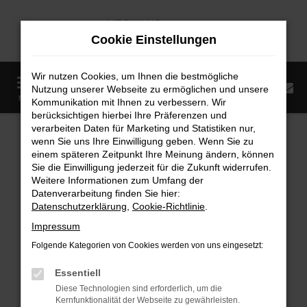
Zum
Hauptinhalt
Cookie Einstellungen
springen
Wir nutzen Cookies, um Ihnen die bestmögliche
0
Nutzung unserer Webseite zu ermöglichen und unsere
Startseite
Fahrzeugangebote
Fahrzeugmarkt
MENÜ
Kommunikation mit Ihnen zu verbessern. Wir
berücksichtigen hierbei Ihre Präferenzen und
Fahrzeugmarkt
verarbeiten Daten für Marketing und Statistiken nur,
wenn Sie uns Ihre Einwilligung geben. Wenn Sie zu
einem späteren Zeitpunkt Ihre Meinung ändern, können
Sie die Einwilligung jederzeit für die Zukunft widerrufen.
Weitere Informationen zum Umfang der
Datenverarbeitung finden Sie hier:
Fehler: Network Error
Datenschutzerklärung
,
Cookie-Richtlinie
.
Impressum
Beim Laden ist ein Fehler aufgetreten.
Folgende Kategorien von Cookies werden von uns eingesetzt:
Hier sind ein paar Tipps, die dir helfen können:
Essentiell
Überprüfe deine Firewall und deine
Diese Technologien sind erforderlich, um die
Internetverbindung.
Kernfunktionalität der Webseite zu gewährleisten.