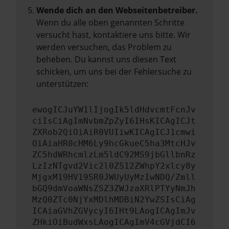
Wende dich an den Webseitenbetreiber.
Wenn du alle oben genannten Schritte
versucht hast, kontaktiere uns bitte. Wir
werden versuchen, das Problem zu
beheben. Du kannst uns diesen Text
schicken, um uns bei der Fehlersuche zu
unterstützen:
ewogICJuYW1lIjogIk5ldHdvcmtFcnJv
ciIsCiAgImNvbmZpZyI6IHsKICAgICJt
ZXRob2QiOiAiR0VUIiwKICAgICJ1cmwi
OiAiaHR0cHM6Ly9hcGkueC5ha3MtcHJv
ZC5hdWRhcmlzLm5ldC92MS9jbGllbnRz
LzIzNTgvd2Vic2l0ZS12ZWhpY2xlcy8y
MjgxM19HV19SR0JWUyUyMzIwNDQ/Zmll
bGQ9dmVoaWNsZSZ3ZWJzaXRlPTYyNmJh
MzQ0ZTc0NjYxMDlhMDBiN2YwZSIsCiAg
ICAiaGVhZGVycyI6IHt9LAogICAgImJv
ZHkiOiBudWxsLAogICAgImV4cGVjdCI6