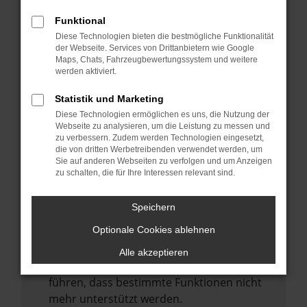
Laden andere Webseiten, zum Beispiel
deine Suchmaschine?
Funktional
Diese Technologien bieten die bestmögliche Funktionalität
Prüfe deine Browsererweiterungen.
der Webseite. Services von Drittanbietern wie Google
Manche Erweiterungen, wie Werbeblocker,
Maps, Chats, Fahrzeugbewertungssystem und weitere
können das Laden bestimmter Seiten
werden aktiviert.
verhindern. Funktioniert die Seite in einem
Statistik und Marketing
anderen Browser oder in einem privaten
Diese Technologien ermöglichen es uns, die Nutzung der
Fenster?
Webseite zu analysieren, um die Leistung zu messen und
zu verbessern. Zudem werden Technologien eingesetzt,
Starte dein Gerät neu.
die von dritten Werbetreibenden verwendet werden, um
Das kann manchmal helfen,
Sie auf anderen Webseiten zu verfolgen und um Anzeigen
zu schalten, die für Ihre Interessen relevant sind.
vorübergehende Probleme zu beheben.
Stelle sicher, dass dein Browser und dein
Speichern
Betriebssystem auf dem neuesten Stand
Optionale Cookies ablehnen
sind.
Veraltete Software birgt nicht nur ein
Alle akzeptieren
Sicherheitsrisiko, sondern kann auch dazu
führen, dass bestimmte Funktionen nicht
mehr unterstützt werden.