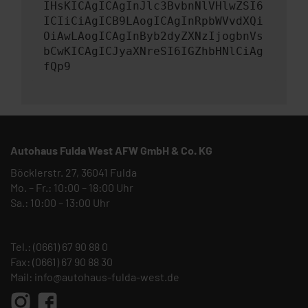
IHsKICAgICAgInJlc3BvbnNlVHlwZSI6
ICIiCiAgICB9LAogICAgInRpbWVvdXQi
OiAwLAogICAgInByb2dyZXNzIjogbnVs
bCwKICAgICJyaXNreSI6IGZhbHNlCiAg
fQp9
Autohaus Fulda West AFW GmbH & Co. KG
Böcklerstr. 27, 36041 Fulda
Mo. – Fr.: 10:00 – 18:00 Uhr
Sa.: 10:00 – 13:00 Uhr
Tel.:
(0661) 67 90 88 0
Fax: (0661) 67 90 88 30
Mail:
info@autohaus-fulda-west.de