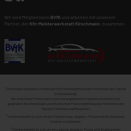
Wir sind Mitglied beim
BVfK
und arbeiten mit unserem
Partner, der
Kfz-Meisterwerkstatt
Kirschmann
, zusammen.
1
Ehemaliger Neupreis (Unverbindliche Preisempfehlung des Herstellers am Tag der
Erstzulassung).
Der errechnete Preisvorteil sowie die angegebene Ersparnis errechnet sich
gegenüber der ehemaligen unverbindlichen Preisempfehlung des Herstellers am
Tag der Erstzulassung (Neupreis).
2
Hierbei handelt es sich um ein Finanzierungs-Angebot. Preise sind Bruttopreise.
Irrtümer vorbehalten.
3
Hierbei handelt es sich um ein Leasing-Angebot. Preise sind Bruttopreise.