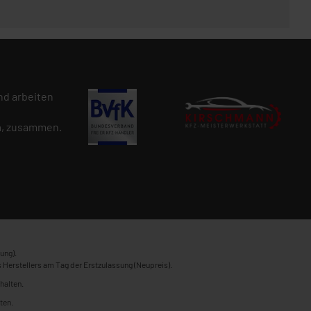
d arbeiten
n
, zusammen.
ung).
 Herstellers am Tag der Erstzulassung (Neupreis).
halten.
ten.