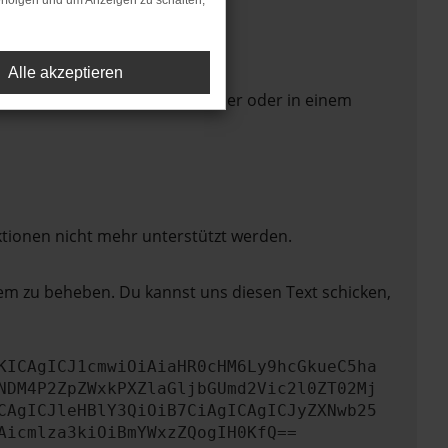
rfolgen und um Anzeigen zu schalten,
Alle akzeptieren
 Seite in einem anderen Browser oder in einem
ktionen nicht mehr unterstützt werden.
lem zu beheben. Du kannst uns diesen Text schicken,
KICAgICJ1cmwiOiAiaHR0cHM6Ly9hcGkueC5ha
NDM4P2ZpZWxkPXZlaGljbGUmd2Vic2l0ZT02Mj
CAgICJleHBlY3QiOiB7CiAgICAgICJyZXNwb25
Aicmlza3kiOiBmYWxzZQogIH0KfQ==