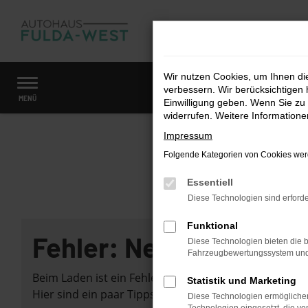
Zum
Hauptinhalt
springen
Wir nutzen Cookies, um Ihnen d
verbessern. Wir berücksichtigen 
Startseite
Fahrzeugangebote
Fahrzeugmarkt
MENÜ
Einwilligung geben. Wenn Sie zu 
widerrufen. Weitere Information
Impressum
Folgende Kategorien von Cookies werd
Essentiell
Diese Technologien sind erforde
Funktional
Fehler: Network Error
Diese Technologien bieten die b
Fahrzeugbewertungssystem und w
Beim Laden ist ein Fehler aufgetreten.
Statistik und Marketing
Hier sind ein paar Tipps, die dir helfen können:
Diese Technologien ermöglichen