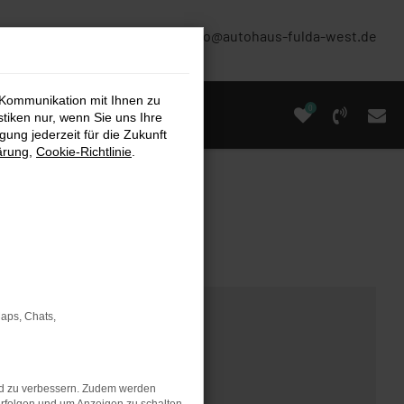
(0661) 67 90 88 0
info@autohaus-fulda-west.de
 Kommunikation mit Ihnen zu
0
stiken nur, wenn Sie uns Ihre
ung jederzeit für die Zukunft
ärung
,
Cookie-Richtlinie
.
Maps, Chats,
nd zu verbessern. Zudem werden