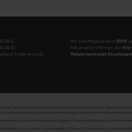
 90 88 0
Wir sind Mitglied beim
BVfK
un
 90 88 30
mit unserem Partner, der
Kfz-
tohaus-fulda-west.de
Meisterwerkstatt
Kirschman
maliger Neupreis (Unverbindliche Preisempfehlung des Herstellers am Tag der Erstzulass
 Ersparnis errechnet sich gegenüber der ehemaligen unverbindlichen Preisempfehlung des
ei handelt es sich um ein Finanzierungs-Angebot. Preise sind Bruttopreise. Irrtümer vorbe
erbei handelt es sich um ein Leasing-Angebot. Preise sind Bruttopreise. Irrtümer vorbehal