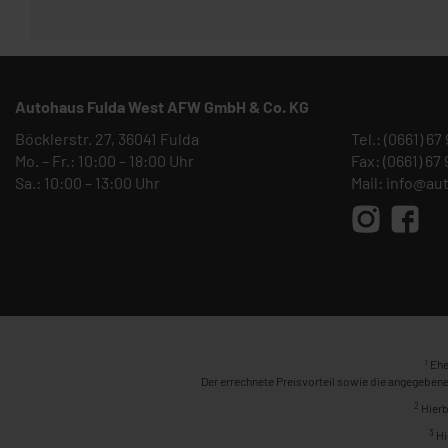
Autohaus Fulda West AFW GmbH & Co. KG
Böcklerstr. 27, 36041 Fulda
Tel.:
(0661) 67
Mo. – Fr.: 10:00 – 18:00 Uhr
Fax: (0661) 67
Sa.: 10:00 – 13:00 Uhr
Mail:
info@au
1
Ehe
Der errechnete Preisvorteil sowie die angegebene
2
Hierb
3
Hi