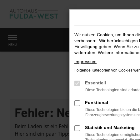
Zum
Hauptinhalt
springen
Wir nutzen Cookies, um Ihnen d
verbessern. Wir berücksichtigen 
Startseite
Fahrzeugangebote
Fahrzeugmarkt
MENÜ
Einwilligung geben. Wenn Sie zu 
widerrufen. Weitere Information
Impressum
Folgende Kategorien von Cookies werd
Essentiell
Diese Technologien sind erforde
Funktional
Fehler: Network Error
Diese Technologien bieten die b
Fahrzeugbewertungssystem und w
Beim Laden ist ein Fehler aufgetreten.
Statistik und Marketing
Hier sind ein paar Tipps, die dir helfen können:
Diese Technologien ermöglichen