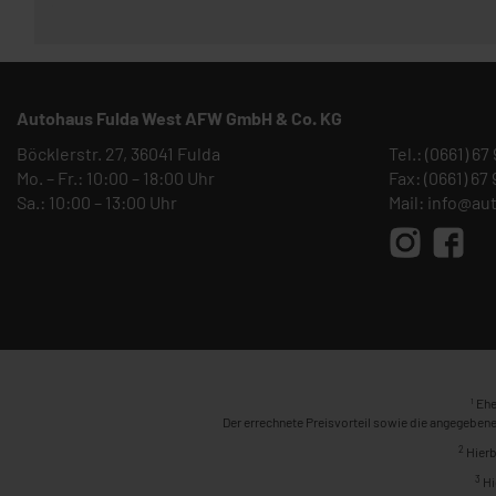
Autohaus Fulda West AFW GmbH & Co. KG
Böcklerstr. 27, 36041 Fulda
Tel.:
(0661) 67
Mo. – Fr.: 10:00 – 18:00 Uhr
Fax: (0661) 67
Sa.: 10:00 – 13:00 Uhr
Mail:
info@au
1
Ehe
Der errechnete Preisvorteil sowie die angegebene
2
Hierb
3
Hi