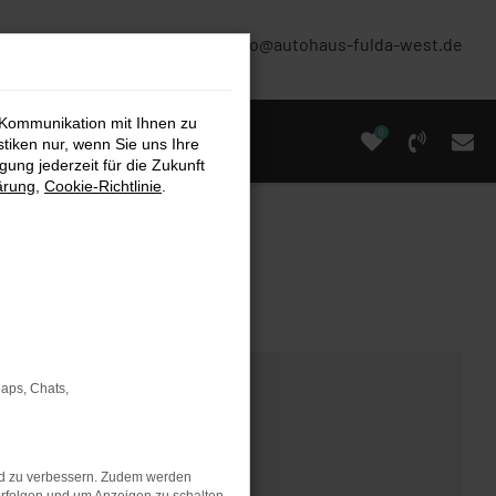
(0661) 67 90 88 0
info@autohaus-fulda-west.de
 Kommunikation mit Ihnen zu
0
stiken nur, wenn Sie uns Ihre
ung jederzeit für die Zukunft
ärung
,
Cookie-Richtlinie
.
Maps, Chats,
nd zu verbessern. Zudem werden