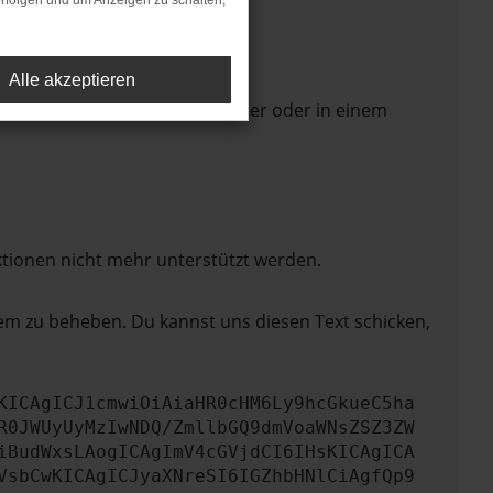
rfolgen und um Anzeigen zu schalten,
Alle akzeptieren
 Seite in einem anderen Browser oder in einem
ktionen nicht mehr unterstützt werden.
lem zu beheben. Du kannst uns diesen Text schicken,
KICAgICJ1cmwiOiAiaHR0cHM6Ly9hcGkueC5ha
R0JWUyUyMzIwNDQ/ZmllbGQ9dmVoaWNsZSZ3ZW
iBudWxsLAogICAgImV4cGVjdCI6IHsKICAgICA
VsbCwKICAgICJyaXNreSI6IGZhbHNlCiAgfQp9