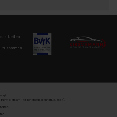
d arbeiten
n
, zusammen.
ung).
 Herstellers am Tag der Erstzulassung (Neupreis).
halten.
ten.