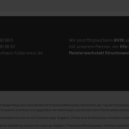
 90 88 0
Wir sind Mitglied beim
BVfK
un
 90 88 30
mit unserem Partner, der
Kfz-
tohaus-fulda-west.de
Meisterwerkstatt
Kirschman
maliger Neupreis (Unverbindliche Preisempfehlung des Herstellers am Tag der Erstzulass
 Ersparnis errechnet sich gegenüber der ehemaligen unverbindlichen Preisempfehlung des
ei handelt es sich um ein Finanzierungs-Angebot. Preise sind Bruttopreise. Irrtümer vorbe
erbei handelt es sich um ein Leasing-Angebot. Preise sind Bruttopreise. Irrtümer vorbehal