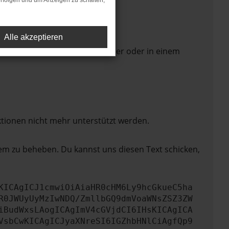
rfolgen und um Anzeigen zu schalten,
Alle akzeptieren
 Seite in einem anderen Browser oder in einem
ktionen nicht mehr unterstützt werden.
lem zu beheben. Du kannst uns diesen Text schicken,
KICAgICJ1cmwiOiAiaHR0cHM6Ly9hcGkueC5ha
R0JWUyUyMzIwNDQ/ZmllbGQ9dmVoaWNsZSZ3ZW
iBudWxsLAogICAgImV4cGVjdCI6IHsKICAgICA
VsbCwKICAgICJyaXNreSI6IGZhbHNlCiAgfQp9