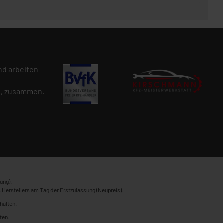
d arbeiten
n
, zusammen.
ung).
 Herstellers am Tag der Erstzulassung (Neupreis).
halten.
ten.