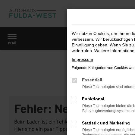
Zum
Hauptinhalt
springen
Wir nutzen Cookies, um Ihnen d
verbessern. Wir berücksichtigen 
Startseite
Fahrzeugangebote
Fahrzeugmarkt
MENÜ
Einwilligung geben. Wenn Sie zu 
widerrufen. Weitere Information
Impressum
Folgende Kategorien von Cookies werd
Essentiell
Diese Technologien sind erforde
Funktional
Fehler: Network Error
Diese Technologien bieten die b
Fahrzeugbewertungssystem und w
Beim Laden ist ein Fehler aufgetreten.
Statistik und Marketing
Hier sind ein paar Tipps, die dir helfen können:
Diese Technologien ermöglichen