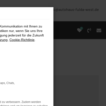
(0661) 67 90 88 0
info@autohaus-fulda-west.de
 Kommunikation mit Ihnen zu
0
stiken nur, wenn Sie uns Ihre
ung jederzeit für die Zukunft
ärung
,
Cookie-Richtlinie
.
Maps, Chats,
nd zu verbessern. Zudem werden