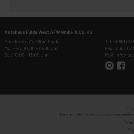
Autohaus Fulda West AFW GmbH & Co. KG
Böcklerstr. 27, 36041 Fulda
Tel.:
(0661) 67
Mo. – Fr.: 10:00 – 18:00 Uhr
Fax: (0661) 67
Sa.: 10:00 – 13:00 Uhr
Mail:
info@au
1
Ehe
Der errechnete Preisvorteil sowie die angegebene
2
Hierb
3
Hi