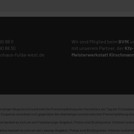
 90 88 0
Wir sind Mitglied beim
BVfK
un
 90 88 30
mit unserem Partner, der
Kfz-
tohaus-fulda-west.de
Meisterwerkstatt
Kirschman
maliger Neupreis (Unverbindliche Preisempfehlung des Herstellers am Tag der Erstzulass
 Ersparnis errechnet sich gegenüber der ehemaligen unverbindlichen Preisempfehlung des
ei handelt es sich um ein Finanzierungs-Angebot. Preise sind Bruttopreise. Irrtümer vorbe
erbei handelt es sich um ein Leasing-Angebot. Preise sind Bruttopreise. Irrtümer vorbehal