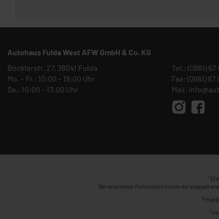
Autohaus Fulda West AFW GmbH & Co. KG
Böcklerstr. 27, 36041 Fulda
Tel.:
(0661) 67
Mo. – Fr.: 10:00 – 18:00 Uhr
Fax: (0661) 67
Sa.: 10:00 – 13:00 Uhr
Mail:
info@au
1
Ehe
Der errechnete Preisvorteil sowie die angegebene
2
Hierb
3
Hi