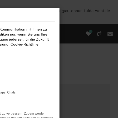
(0661) 67 90 88 0
info@autohaus-fulda-west.de
 Kommunikation mit Ihnen zu
0
stiken nur, wenn Sie uns Ihre
ung jederzeit für die Zukunft
ärung
,
Cookie-Richtlinie
.
Maps, Chats,
nd zu verbessern. Zudem werden