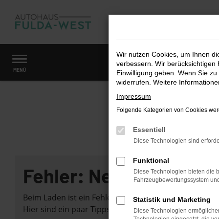
Zum
Hauptinhalt
springen
Wir nutzen Cookies, um Ihnen d
verbessern. Wir berücksichtigen 
Startseite
Fahrzeugangebote
Fahrzeugmarkt
MENÜ
Einwilligung geben. Wenn Sie zu 
widerrufen. Weitere Information
Impressum
Folgende Kategorien von Cookies werd
Essentiell
Diese Technologien sind erforde
Funktional
Fehler: Network Error
Diese Technologien bieten die b
Fahrzeugbewertungssystem und w
Beim Laden ist ein Fehler aufgetreten.
Statistik und Marketing
Hier sind ein paar Tipps, die dir helfen können:
Diese Technologien ermöglichen