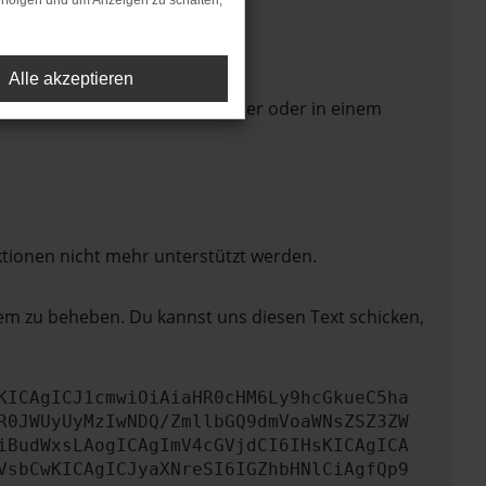
rfolgen und um Anzeigen zu schalten,
Alle akzeptieren
 Seite in einem anderen Browser oder in einem
ktionen nicht mehr unterstützt werden.
lem zu beheben. Du kannst uns diesen Text schicken,
KICAgICJ1cmwiOiAiaHR0cHM6Ly9hcGkueC5ha
R0JWUyUyMzIwNDQ/ZmllbGQ9dmVoaWNsZSZ3ZW
iBudWxsLAogICAgImV4cGVjdCI6IHsKICAgICA
VsbCwKICAgICJyaXNreSI6IGZhbHNlCiAgfQp9