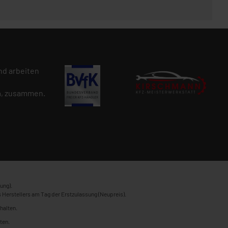
d arbeiten
n
, zusammen.
ung).
 Herstellers am Tag der Erstzulassung (Neupreis).
halten.
ten.