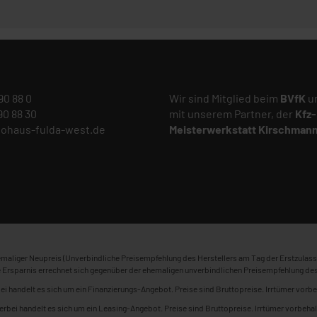
 90 88 0
Wir sind Mitglied beim
BVfK
un
 90 88 30
mit unserem Partner, der
Kfz-
tohaus-fulda-west.de
Meisterwerkstatt
Kirschman
maliger Neupreis (Unverbindliche Preisempfehlung des Herstellers am Tag der Erstzulass
 Ersparnis errechnet sich gegenüber der ehemaligen unverbindlichen Preisempfehlung des
ei handelt es sich um ein Finanzierungs-Angebot. Preise sind Bruttopreise. Irrtümer vorbe
erbei handelt es sich um ein Leasing-Angebot. Preise sind Bruttopreise. Irrtümer vorbehal