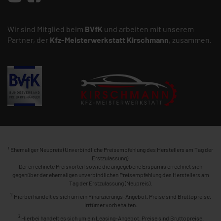
Wir sind Mitglied beim
BVfK
und arbeiten mit unserem
Partner, der
Kfz-Meisterwerkstatt
Kirschmann
, zusammen.
1
Ehemaliger Neupreis (Unverbindliche Preisempfehlung des Herstellers am Tag der
Erstzulassung).
Der errechnete Preisvorteil sowie die angegebene Ersparnis errechnet sich
gegenüber der ehemaligen unverbindlichen Preisempfehlung des Herstellers am
Tag der Erstzulassung (Neupreis).
2
Hierbei handelt es sich um ein Finanzierungs-Angebot. Preise sind Bruttopreise.
Irrtümer vorbehalten.
3
Hierbei handelt es sich um ein Leasing-Angebot. Preise sind Bruttopreise.