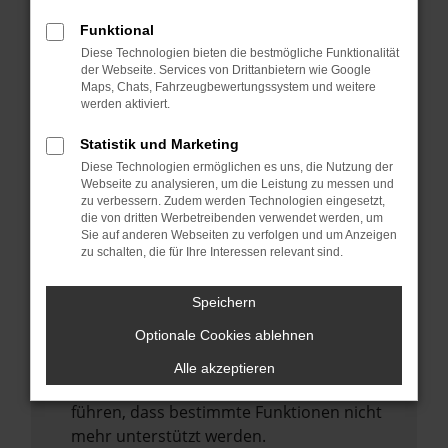
Laden andere Webseiten, zum Beispiel
deine Suchmaschine?
Funktional
Diese Technologien bieten die bestmögliche Funktionalität
Prüfe deine Browsererweiterungen.
der Webseite. Services von Drittanbietern wie Google
Manche Erweiterungen, wie Werbeblocker,
Maps, Chats, Fahrzeugbewertungssystem und weitere
können das Laden bestimmter Seiten
werden aktiviert.
verhindern. Funktioniert die Seite in einem
Statistik und Marketing
anderen Browser oder in einem privaten
Diese Technologien ermöglichen es uns, die Nutzung der
Fenster?
Webseite zu analysieren, um die Leistung zu messen und
zu verbessern. Zudem werden Technologien eingesetzt,
Starte dein Gerät neu.
die von dritten Werbetreibenden verwendet werden, um
Das kann manchmal helfen,
Sie auf anderen Webseiten zu verfolgen und um Anzeigen
zu schalten, die für Ihre Interessen relevant sind.
vorübergehende Probleme zu beheben.
Stelle sicher, dass dein Browser und dein
Speichern
Betriebssystem auf dem neuesten Stand
Optionale Cookies ablehnen
sind.
Veraltete Software birgt nicht nur ein
Alle akzeptieren
Sicherheitsrisiko, sondern kann auch dazu
führen, dass bestimmte Funktionen nicht
mehr unterstützt werden.