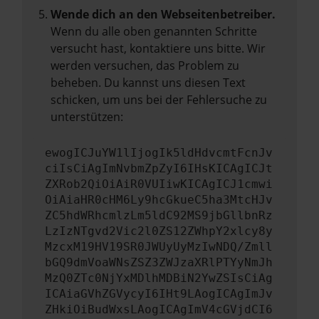
Wende dich an den Webseitenbetreiber.
Wenn du alle oben genannten Schritte
versucht hast, kontaktiere uns bitte. Wir
werden versuchen, das Problem zu
beheben. Du kannst uns diesen Text
schicken, um uns bei der Fehlersuche zu
unterstützen:
ewogICJuYW1lIjogIk5ldHdvcmtFcnJv
ciIsCiAgImNvbmZpZyI6IHsKICAgICJt
ZXRob2QiOiAiR0VUIiwKICAgICJ1cmwi
OiAiaHR0cHM6Ly9hcGkueC5ha3MtcHJv
ZC5hdWRhcmlzLm5ldC92MS9jbGllbnRz
LzIzNTgvd2Vic2l0ZS12ZWhpY2xlcy8y
MzcxM19HV19SR0JWUyUyMzIwNDQ/Zmll
bGQ9dmVoaWNsZSZ3ZWJzaXRlPTYyNmJh
MzQ0ZTc0NjYxMDlhMDBiN2YwZSIsCiAg
ICAiaGVhZGVycyI6IHt9LAogICAgImJv
ZHkiOiBudWxsLAogICAgImV4cGVjdCI6