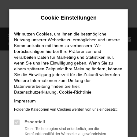
Zum
Hauptinhalt
Cookie Einstellungen
springen
Wir nutzen Cookies, um Ihnen die bestmögliche
0
Nutzung unserer Webseite zu ermöglichen und unsere
Startseite
Fahrzeugangebote
Fahrzeugmarkt
MENÜ
Kommunikation mit Ihnen zu verbessern. Wir
berücksichtigen hierbei Ihre Präferenzen und
Fahrzeugmarkt
verarbeiten Daten für Marketing und Statistiken nur,
wenn Sie uns Ihre Einwilligung geben. Wenn Sie zu
einem späteren Zeitpunkt Ihre Meinung ändern, können
Sie die Einwilligung jederzeit für die Zukunft widerrufen.
Weitere Informationen zum Umfang der
Datenverarbeitung finden Sie hier:
Fehler: Network Error
Datenschutzerklärung
,
Cookie-Richtlinie
.
Impressum
Beim Laden ist ein Fehler aufgetreten.
Folgende Kategorien von Cookies werden von uns eingesetzt:
Hier sind ein paar Tipps, die dir helfen können:
Essentiell
Überprüfe deine Firewall und deine
Diese Technologien sind erforderlich, um die
Internetverbindung.
Kernfunktionalität der Webseite zu gewährleisten.