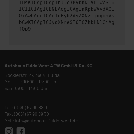
IHsKICAgICAgInJlc3BvbnNlVHlwZSI6
ICIiCiAgICB9LAogICAgInRpbWVvdXQi
OiAwLAogICAgInByb2dyZXNzIjogbnVs
bCwKICAgICJyaXNreSI6IGZhbHNlCiAg
fQp9
Autohaus Fulda West AFW GmbH & Co. KG
Böcklerstr. 27, 36041 Fulda
Mo. – Fr.: 10:00 – 18:00 Uhr
Sa.: 10:00 – 13:00 Uhr
Tel.:
(0661) 67 90 88 0
Fax: (0661) 67 90 88 30
Mail:
info@autohaus-fulda-west.de