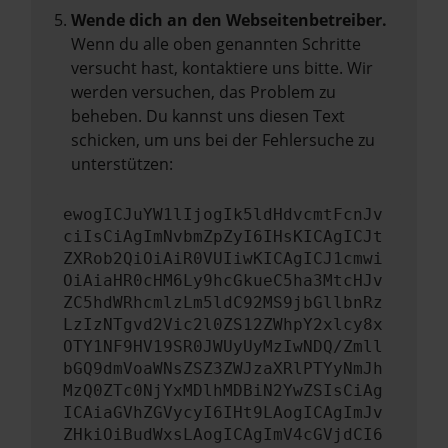
Wende dich an den Webseitenbetreiber.
Wenn du alle oben genannten Schritte
versucht hast, kontaktiere uns bitte. Wir
werden versuchen, das Problem zu
beheben. Du kannst uns diesen Text
schicken, um uns bei der Fehlersuche zu
unterstützen:
ewogICJuYW1lIjogIk5ldHdvcmtFcnJv
ciIsCiAgImNvbmZpZyI6IHsKICAgICJt
ZXRob2QiOiAiR0VUIiwKICAgICJ1cmwi
OiAiaHR0cHM6Ly9hcGkueC5ha3MtcHJv
ZC5hdWRhcmlzLm5ldC92MS9jbGllbnRz
LzIzNTgvd2Vic2l0ZS12ZWhpY2xlcy8x
OTY1NF9HV19SR0JWUyUyMzIwNDQ/Zmll
bGQ9dmVoaWNsZSZ3ZWJzaXRlPTYyNmJh
MzQ0ZTc0NjYxMDlhMDBiN2YwZSIsCiAg
ICAiaGVhZGVycyI6IHt9LAogICAgImJv
ZHkiOiBudWxsLAogICAgImV4cGVjdCI6