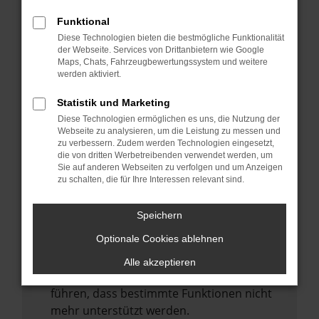
Laden andere Webseiten, zum Beispiel
deine Suchmaschine?
Funktional
Diese Technologien bieten die bestmögliche Funktionalität
Prüfe deine Browsererweiterungen.
der Webseite. Services von Drittanbietern wie Google
Manche Erweiterungen, wie Werbeblocker,
Maps, Chats, Fahrzeugbewertungssystem und weitere
können das Laden bestimmter Seiten
werden aktiviert.
verhindern. Funktioniert die Seite in einem
Statistik und Marketing
anderen Browser oder in einem privaten
Diese Technologien ermöglichen es uns, die Nutzung der
Fenster?
Webseite zu analysieren, um die Leistung zu messen und
zu verbessern. Zudem werden Technologien eingesetzt,
Starte dein Gerät neu.
die von dritten Werbetreibenden verwendet werden, um
Das kann manchmal helfen,
Sie auf anderen Webseiten zu verfolgen und um Anzeigen
zu schalten, die für Ihre Interessen relevant sind.
vorübergehende Probleme zu beheben.
Stelle sicher, dass dein Browser und dein
Speichern
Betriebssystem auf dem neuesten Stand
Optionale Cookies ablehnen
sind.
Veraltete Software birgt nicht nur ein
Alle akzeptieren
Sicherheitsrisiko, sondern kann auch dazu
führen, dass bestimmte Funktionen nicht
mehr unterstützt werden.