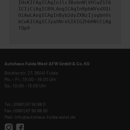
IHsKICAgICAgInJlc3BvbnNlVHlwZSI6
ICIiCiAgICB9LAogICAgInRpbWVvdXQi
OiAwLAogICAgInByb2dyZXNzIjogbnVs
bCwKICAgICJyaXNreSI6IGZhbHNlCiAg
fQp9
Autohaus Fulda West AFW GmbH & Co. KG
Böcklerstr. 27, 36041 Fulda
Mo. – Fr.: 10:00 – 18:00 Uhr
Sa.: 10:00 – 13:00 Uhr
Tel.:
(0661) 67 90 88 0
Fax: (0661) 67 90 88 30
Mail:
info@autohaus-fulda-west.de