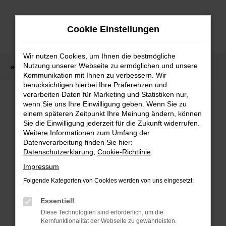
Zum
Hauptinhalt
Cookie Einstellungen
springen
Wir nutzen Cookies, um Ihnen die bestmögliche
Nutzung unserer Webseite zu ermöglichen und unsere
Startseite
Fahrzeugangebote
Fahrzeugmarkt
Kommunikation mit Ihnen zu verbessern. Wir
berücksichtigen hierbei Ihre Präferenzen und
Fahrzeugmarkt
verarbeiten Daten für Marketing und Statistiken nur,
wenn Sie uns Ihre Einwilligung geben. Wenn Sie zu
einem späteren Zeitpunkt Ihre Meinung ändern, können
Sie die Einwilligung jederzeit für die Zukunft widerrufen.
Weitere Informationen zum Umfang der
Datenverarbeitung finden Sie hier:
Fehler: Network Error
Datenschutzerklärung
,
Cookie-Richtlinie
.
Impressum
Beim Laden ist ein Fehler aufgetreten.
Folgende Kategorien von Cookies werden von uns eingesetzt:
Hier sind ein paar Tipps, die dir helfen können:
Essentiell
Überprüfe deine Firewall und deine
Diese Technologien sind erforderlich, um die
Internetverbindung.
Kernfunktionalität der Webseite zu gewährleisten.