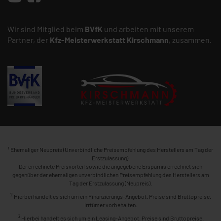
Wir sind Mitglied beim
BVfK
und arbeiten mit unserem
Partner, der
Kfz-Meisterwerkstatt
Kirschmann
, zusammen.
1
Ehemaliger Neupreis (Unverbindliche Preisempfehlung des Herstellers am Tag der
Erstzulassung).
Der errechnete Preisvorteil sowie die angegebene Ersparnis errechnet sich
gegenüber der ehemaligen unverbindlichen Preisempfehlung des Herstellers am
Tag der Erstzulassung (Neupreis).
2
Hierbei handelt es sich um ein Finanzierungs-Angebot. Preise sind Bruttopreise.
Irrtümer vorbehalten.
3
Hierbei handelt es sich um ein Leasing-Angebot. Preise sind Bruttopreise.