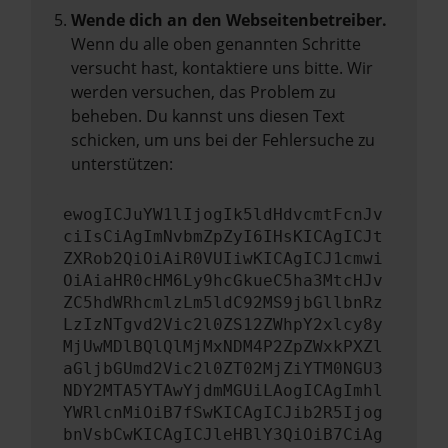
Wende dich an den Webseitenbetreiber.
Wenn du alle oben genannten Schritte
versucht hast, kontaktiere uns bitte. Wir
werden versuchen, das Problem zu
beheben. Du kannst uns diesen Text
schicken, um uns bei der Fehlersuche zu
unterstützen:
ewogICJuYW1lIjogIk5ldHdvcmtFcnJv
ciIsCiAgImNvbmZpZyI6IHsKICAgICJt
ZXRob2QiOiAiR0VUIiwKICAgICJ1cmwi
OiAiaHR0cHM6Ly9hcGkueC5ha3MtcHJv
ZC5hdWRhcmlzLm5ldC92MS9jbGllbnRz
LzIzNTgvd2Vic2l0ZS12ZWhpY2xlcy8y
MjUwMDlBQlQlMjMxNDM4P2ZpZWxkPXZl
aGljbGUmd2Vic2l0ZT02MjZiYTM0NGU3
NDY2MTA5YTAwYjdmMGUiLAogICAgImhl
YWRlcnMiOiB7fSwKICAgICJib2R5Ijog
bnVsbCwKICAgICJleHBlY3QiOiB7CiAg