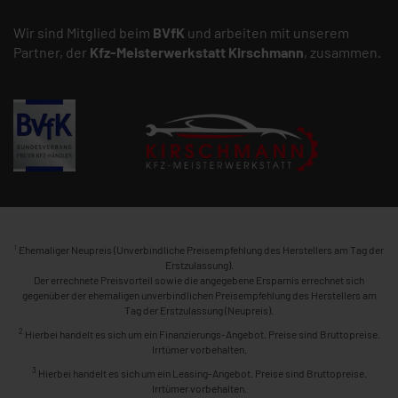
Wir sind Mitglied beim
BVfK
und arbeiten mit unserem
Partner, der
Kfz-Meisterwerkstatt
Kirschmann
, zusammen.
1
Ehemaliger Neupreis (Unverbindliche Preisempfehlung des Herstellers am Tag der
Erstzulassung).
Der errechnete Preisvorteil sowie die angegebene Ersparnis errechnet sich
gegenüber der ehemaligen unverbindlichen Preisempfehlung des Herstellers am
Tag der Erstzulassung (Neupreis).
2
Hierbei handelt es sich um ein Finanzierungs-Angebot. Preise sind Bruttopreise.
Irrtümer vorbehalten.
3
Hierbei handelt es sich um ein Leasing-Angebot. Preise sind Bruttopreise.
Irrtümer vorbehalten.