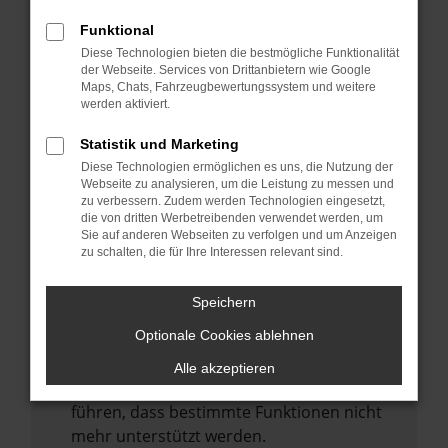
Laden andere Webseiten, zum Beispiel
deine Suchmaschine?
Funktional
Diese Technologien bieten die bestmögliche Funktionalität
Prüfe deine Browsererweiterungen.
der Webseite. Services von Drittanbietern wie Google
Manche Erweiterungen, wie Werbeblocker,
Maps, Chats, Fahrzeugbewertungssystem und weitere
können das Laden bestimmter Seiten
werden aktiviert.
verhindern. Funktioniert die Seite in einem
Statistik und Marketing
anderen Browser oder in einem privaten
Diese Technologien ermöglichen es uns, die Nutzung der
Fenster?
Webseite zu analysieren, um die Leistung zu messen und
zu verbessern. Zudem werden Technologien eingesetzt,
Starte dein Gerät neu.
die von dritten Werbetreibenden verwendet werden, um
Das kann manchmal helfen,
Sie auf anderen Webseiten zu verfolgen und um Anzeigen
zu schalten, die für Ihre Interessen relevant sind.
vorübergehende Probleme zu beheben.
Stelle sicher, dass dein Browser und dein
Speichern
Betriebssystem auf dem neuesten Stand
Optionale Cookies ablehnen
sind.
Veraltete Software birgt nicht nur ein
Alle akzeptieren
Sicherheitsrisiko, sondern kann auch dazu
führen, dass bestimmte Funktionen nicht
mehr unterstützt werden.