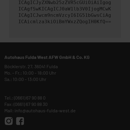
ICAgICJyZXNwb25zZVR5cGUiOiAiIgog
ICAgfSwKICAgICJ0aW1lb3V0IjogMCwK
ICAgICJwcm9ncmVzcyI6IG51bGwsCiAg
ICAicmlza3kiOiBmYWxzZQogIH0KfQ==
Autohaus Fulda West AFW GmbH & Co. KG
Böcklerstr. 27, 36041 Fulda
Mo. – Fr.: 10:00 – 18:00 Uhr
Sa.: 10:00 – 13:00 Uhr
Tel.:
(0661) 67 90 88 0
Fax: (0661) 67 90 88 30
Mail:
info@autohaus-fulda-west.de