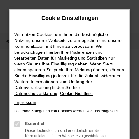
Zum
Hauptinhalt
Cookie Einstellungen
springen
Wir nutzen Cookies, um Ihnen die bestmögliche
Nutzung unserer Webseite zu ermöglichen und unsere
Startseite
Fahrzeugangebote
Fahrzeugmarkt
Kommunikation mit Ihnen zu verbessern. Wir
berücksichtigen hierbei Ihre Präferenzen und
Fahrzeugmarkt
verarbeiten Daten für Marketing und Statistiken nur,
wenn Sie uns Ihre Einwilligung geben. Wenn Sie zu
einem späteren Zeitpunkt Ihre Meinung ändern, können
Sie die Einwilligung jederzeit für die Zukunft widerrufen.
Weitere Informationen zum Umfang der
Datenverarbeitung finden Sie hier:
Fehler: Network Error
Datenschutzerklärung
,
Cookie-Richtlinie
.
Impressum
Beim Laden ist ein Fehler aufgetreten.
Folgende Kategorien von Cookies werden von uns eingesetzt:
Hier sind ein paar Tipps, die dir helfen können:
Essentiell
Überprüfe deine Firewall und deine
Diese Technologien sind erforderlich, um die
Internetverbindung.
Kernfunktionalität der Webseite zu gewährleisten.