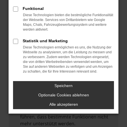
Laden andere Webseiten, zum Beispiel
deine Suchmaschine?
Funktional
Diese Technologien bieten die bestmögliche Funktionalität
Prüfe deine Browsererweiterungen.
der Webseite. Services von Drittanbietern wie Google
Manche Erweiterungen, wie Werbeblocker,
Maps, Chats, Fahrzeugbewertungssystem und weitere
können das Laden bestimmter Seiten
werden aktiviert.
verhindern. Funktioniert die Seite in einem
Statistik und Marketing
anderen Browser oder in einem privaten
Diese Technologien ermöglichen es uns, die Nutzung der
Fenster?
Webseite zu analysieren, um die Leistung zu messen und
zu verbessern. Zudem werden Technologien eingesetzt,
Starte dein Gerät neu.
die von dritten Werbetreibenden verwendet werden, um
Das kann manchmal helfen,
Sie auf anderen Webseiten zu verfolgen und um Anzeigen
zu schalten, die für Ihre Interessen relevant sind.
vorübergehende Probleme zu beheben.
Stelle sicher, dass dein Browser und dein
Speichern
Betriebssystem auf dem neuesten Stand
Optionale Cookies ablehnen
sind.
Veraltete Software birgt nicht nur ein
Alle akzeptieren
Sicherheitsrisiko, sondern kann auch dazu
führen, dass bestimmte Funktionen nicht
mehr unterstützt werden.