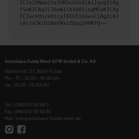
ICJyZXNwb25zZVR5cGUiOiAiIgogICAg
fSwKICAgICJ0aW1lb3V0IjogMCwKICAg
ICJwcm9ncmVzcyI6IG51bGwsCiAgICAi
cmlza3kiOiBmYWxzZQogIH0KfQ==
Autohaus Fulda West AFW GmbH & Co. KG
Böcklerstr. 27, 36041 Fulda
Mo. – Fr.: 10:00 – 18:00 Uhr
Sa.: 10:00 – 13:00 Uhr
Tel.:
(0661) 67 90 88 0
Fax: (0661) 67 90 88 30
Mail:
info@autohaus-fulda-west.de