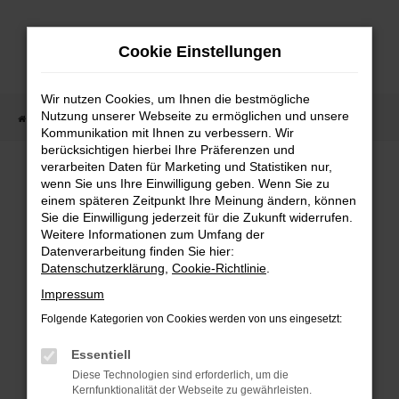
Zum
Hauptinhalt
Cookie Einstellungen
springen
Wir nutzen Cookies, um Ihnen die bestmögliche
Nutzung unserer Webseite zu ermöglichen und unsere
Startseite
Fahrzeugangebote
Fahrzeugmarkt
Kommunikation mit Ihnen zu verbessern. Wir
berücksichtigen hierbei Ihre Präferenzen und
Fahrzeugmarkt
verarbeiten Daten für Marketing und Statistiken nur,
wenn Sie uns Ihre Einwilligung geben. Wenn Sie zu
einem späteren Zeitpunkt Ihre Meinung ändern, können
Sie die Einwilligung jederzeit für die Zukunft widerrufen.
Weitere Informationen zum Umfang der
Datenverarbeitung finden Sie hier:
Fehler: Network Error
Datenschutzerklärung
,
Cookie-Richtlinie
.
Impressum
Beim Laden ist ein Fehler aufgetreten.
Folgende Kategorien von Cookies werden von uns eingesetzt:
Hier sind ein paar Tipps, die dir helfen können:
Essentiell
Überprüfe deine Firewall und deine
Diese Technologien sind erforderlich, um die
Internetverbindung.
Kernfunktionalität der Webseite zu gewährleisten.