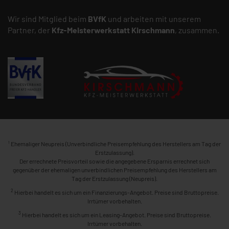
Wir sind Mitglied beim
BVfK
und arbeiten mit unserem
Partner, der
Kfz-Meisterwerkstatt
Kirschmann
, zusammen.
1
Ehemaliger Neupreis (Unverbindliche Preisempfehlung des Herstellers am Tag der
Erstzulassung).
Der errechnete Preisvorteil sowie die angegebene Ersparnis errechnet sich
gegenüber der ehemaligen unverbindlichen Preisempfehlung des Herstellers am
Tag der Erstzulassung (Neupreis).
2
Hierbei handelt es sich um ein Finanzierungs-Angebot. Preise sind Bruttopreise.
Irrtümer vorbehalten.
3
Hierbei handelt es sich um ein Leasing-Angebot. Preise sind Bruttopreise.
Irrtümer vorbehalten.