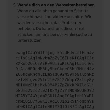
Wende dich an den Webseitenbetreiber.
Wenn du alle oben genannten Schritte
versucht hast, kontaktiere uns bitte. Wir
werden versuchen, das Problem zu
beheben. Du kannst uns diesen Text
schicken, um uns bei der Fehlersuche zu
unterstützen:
ewogICJuYW1lIjogIk5ldHdvcmtFcnJv
ciIsCiAgImNvbmZpZyI6IHsKICAgICJt
ZXRob2QiOiAiR0VUIiwKICAgICJ1cmwi
OiAiaHR0cHM6Ly9hcGkueC5ha3MtcHJv
ZC5hdWRhcmlzLm5ldC92MS9jbGllbnRz
LzIzNTgvd2Vic2l0ZS12ZWhpY2xlcy8y
NDI0NzElMjMxNDM4P2ZpZWxkPXZlaGlj
bGUmd2Vic2l0ZT02MjZiYTM0NGU3NDY2
MTA5YTAwYjdmMGUiLAogICAgImhlYWRl
cnMiOiB7fSwKICAgICJib2R5IjogbnVs
bCwKICAgICJleHBlY3QiOiB7CiAgICAg