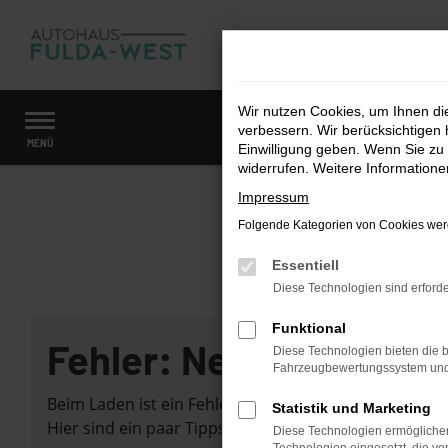
Zum
Hauptinhalt
springen
Wir nutzen Cookies, um Ihnen d
verbessern. Wir berücksichtigen 
Startseite
Fahrzeugangebote
Fahrzeugmarkt
MENÜ
Einwilligung geben. Wenn Sie zu 
widerrufen. Weitere Information
Impressum
Folgende Kategorien von Cookies werd
Essentiell
Diese Technologien sind erforde
Funktional
Fehler: Network Error
Diese Technologien bieten die b
Fahrzeugbewertungssystem und w
Beim Laden ist ein Fehler aufgetreten.
Statistik und Marketing
Hier sind ein paar Tipps, die dir helfen können:
Diese Technologien ermöglichen