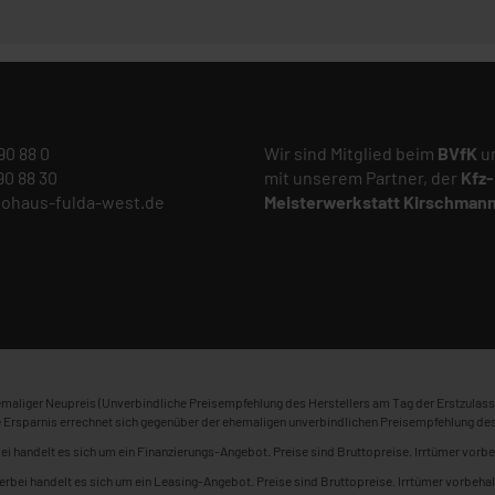
 90 88 0
Wir sind Mitglied beim
BVfK
un
 90 88 30
mit unserem Partner, der
Kfz-
tohaus-fulda-west.de
Meisterwerkstatt
Kirschman
maliger Neupreis (Unverbindliche Preisempfehlung des Herstellers am Tag der Erstzulass
 Ersparnis errechnet sich gegenüber der ehemaligen unverbindlichen Preisempfehlung des
ei handelt es sich um ein Finanzierungs-Angebot. Preise sind Bruttopreise. Irrtümer vorbe
erbei handelt es sich um ein Leasing-Angebot. Preise sind Bruttopreise. Irrtümer vorbehal