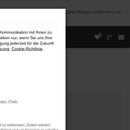
(0661) 67 90 88 0
info@autohaus-fulda-west.de
 Kommunikation mit Ihnen zu
0
stiken nur, wenn Sie uns Ihre
ung jederzeit für die Zukunft
ärung
,
Cookie-Richtlinie
.
Maps, Chats,
nd zu verbessern. Zudem werden