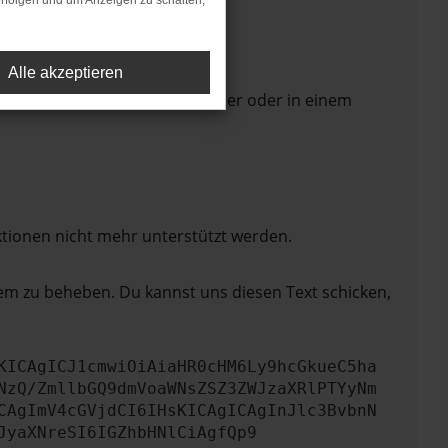
rfolgen und um Anzeigen zu schalten,
Alle akzeptieren
 Seite in einem anderen Browser oder in einem
ktionen nicht mehr unterstützt werden.
lem zu beheben. Du kannst uns diesen Text schicken,
KICAgICJ1cmwiOiAiaHR0cHM6Ly9hcGkueC5ha
NzQ/ZmllbGQ9dmVoaWNsZSZ3ZWJzaXRlPTYyNm
CAgImV4cGVjdCI6IHsKICAgICAgInJlc3BvbnN
JyaXNreSI6IGZhbHNlCiAgfQp9