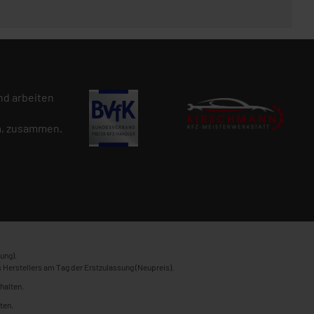
d arbeiten
n
, zusammen.
ung).
 Herstellers am Tag der Erstzulassung (Neupreis).
halten.
ten.