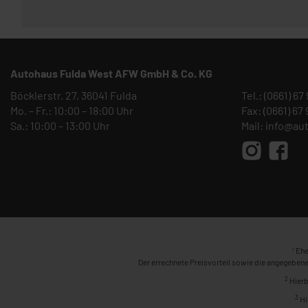
Autohaus Fulda West AFW GmbH & Co. KG
Böcklerstr. 27, 36041 Fulda
Tel.:
(0661) 67
Mo. – Fr.: 10:00 – 18:00 Uhr
Fax: (0661) 67
Sa.: 10:00 – 13:00 Uhr
Mail:
info@au
1
Ehe
Der errechnete Preisvorteil sowie die angegebene
2
Hierb
3
Hi