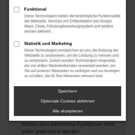
Laden andere Webseiten, zum Beispiel
deine Suchmaschine?
Funktional
Diese Technologien bieten die bestmögliche Funktionalität
Prüfe deine Browsererweiterungen.
der Webseite. Services von Drittanbietern wie Google
Manche Erweiterungen, wie Werbeblocker,
Maps, Chats, Fahrzeugbewertungssystem und weitere
können das Laden bestimmter Seiten
werden aktiviert.
verhindern. Funktioniert die Seite in einem
Statistik und Marketing
anderen Browser oder in einem privaten
Diese Technologien ermöglichen es uns, die Nutzung der
Fenster?
Webseite zu analysieren, um die Leistung zu messen und
zu verbessern. Zudem werden Technologien eingesetzt,
Starte dein Gerät neu.
die von dritten Werbetreibenden verwendet werden, um
Das kann manchmal helfen,
Sie auf anderen Webseiten zu verfolgen und um Anzeigen
zu schalten, die für Ihre Interessen relevant sind.
vorübergehende Probleme zu beheben.
Stelle sicher, dass dein Browser und dein
Speichern
Betriebssystem auf dem neuesten Stand
Optionale Cookies ablehnen
sind.
Veraltete Software birgt nicht nur ein
Alle akzeptieren
Sicherheitsrisiko, sondern kann auch dazu
führen, dass bestimmte Funktionen nicht
mehr unterstützt werden.