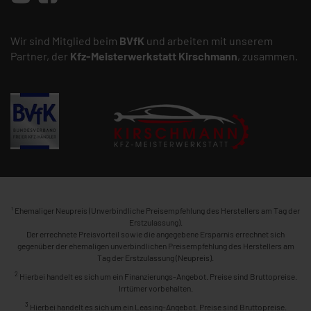
Wir sind Mitglied beim
BVfK
und arbeiten mit unserem
Partner, der
Kfz-Meisterwerkstatt
Kirschmann
, zusammen.
1
Ehemaliger Neupreis (Unverbindliche Preisempfehlung des Herstellers am Tag der
Erstzulassung).
Der errechnete Preisvorteil sowie die angegebene Ersparnis errechnet sich
gegenüber der ehemaligen unverbindlichen Preisempfehlung des Herstellers am
Tag der Erstzulassung (Neupreis).
2
Hierbei handelt es sich um ein Finanzierungs-Angebot. Preise sind Bruttopreise.
Irrtümer vorbehalten.
3
Hierbei handelt es sich um ein Leasing-Angebot. Preise sind Bruttopreise.