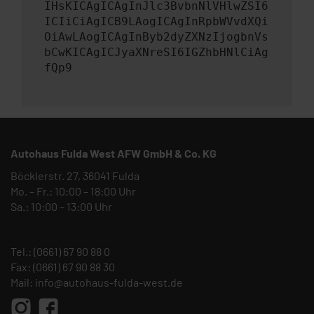
IHsKICAgICAgInJlc3BvbnNlVHlwZSI6
ICIiCiAgICB9LAogICAgInRpbWVvdXQi
OiAwLAogICAgInByb2dyZXNzIjogbnVs
bCwKICAgICJyaXNreSI6IGZhbHNlCiAg
fQp9
Autohaus Fulda West AFW GmbH & Co. KG
Böcklerstr. 27, 36041 Fulda
Mo. – Fr.: 10:00 – 18:00 Uhr
Sa.: 10:00 – 13:00 Uhr
Tel.:
(0661) 67 90 88 0
Fax: (0661) 67 90 88 30
Mail:
info@autohaus-fulda-west.de