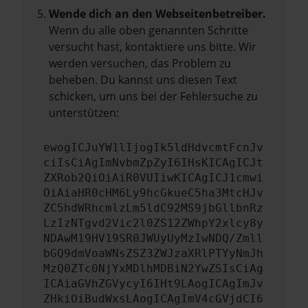
Wende dich an den Webseitenbetreiber.
Wenn du alle oben genannten Schritte
versucht hast, kontaktiere uns bitte. Wir
werden versuchen, das Problem zu
beheben. Du kannst uns diesen Text
schicken, um uns bei der Fehlersuche zu
unterstützen:
ewogICJuYW1lIjogIk5ldHdvcmtFcnJv
ciIsCiAgImNvbmZpZyI6IHsKICAgICJt
ZXRob2QiOiAiR0VUIiwKICAgICJ1cmwi
OiAiaHR0cHM6Ly9hcGkueC5ha3MtcHJv
ZC5hdWRhcmlzLm5ldC92MS9jbGllbnRz
LzIzNTgvd2Vic2l0ZS12ZWhpY2xlcy8y
NDAwM19HV19SR0JWUyUyMzIwNDQ/Zmll
bGQ9dmVoaWNsZSZ3ZWJzaXRlPTYyNmJh
MzQ0ZTc0NjYxMDlhMDBiN2YwZSIsCiAg
ICAiaGVhZGVycyI6IHt9LAogICAgImJv
ZHkiOiBudWxsLAogICAgImV4cGVjdCI6